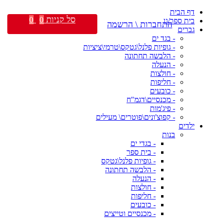
דף הבית
סל קניות
0
0
בית ספר/גן
התחברות \ הרשמה
גברים
- בגד ים
- גופיות פלנל\גטקס\טרמי\ציציות
- הלבשה תחתונה
- הנעלה
- חולצות
- חליפות
- כובעים
- מכנסיים\דגמ"ח
- פיג'מות
- קפוצ'ונים\פוטרים\ מעילים
ילדים
בנות
- בגדי ים
- בית ספר
- גופיות פלנל\גטקס
- הלבשה תחתונה
- הנעלה
- חולצות
- חליפות
- כובעים
- מכנסיים וטייצים