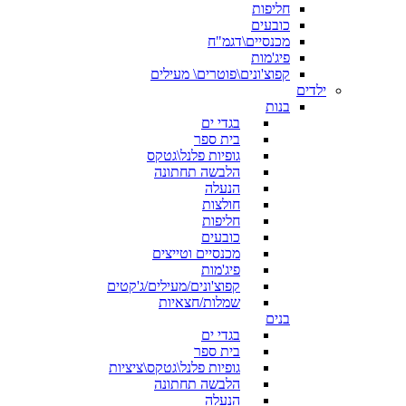
חליפות
כובעים
מכנסיים\דגמ"ח
פיג'מות
קפוצ'ונים\פוטרים\ מעילים
ילדים
בנות
בגדי ים
בית ספר
גופיות פלנל\גטקס
הלבשה תחתונה
הנעלה
חולצות
חליפות
כובעים
מכנסיים וטייצים
פיג'מות
קפוצ'ונים/מעילים/ג'קטים
שמלות/חצאיות
בנים
בגדי ים
בית ספר
גופיות פלנל\גטקס\ציציות
הלבשה תחתונה
הנעלה