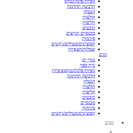
גופיות פלנל\גטקס
הלבשה תחתונה
הנעלה
חולצות
חליפות
כובעים
מכנסיים וטייצים
פיג'מות
קפוצ'ונים/מעילים/ג'קטים
שמלות/חצאיות
בנים
בגדי ים
בית ספר
גופיות פלנל\גטקס\ציציות
הלבשה תחתונה
הנעלה
חולצות
חליפות
כובעים
מכנסיים
פיג'מות
קפוצ'ונים/מעילים/ג'קטים
נשים