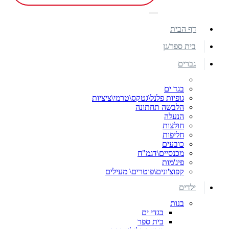
דף הבית
בית ספר/גן
גברים
בגד ים
גופיות פלנל\גטקס\טרמי\ציציות
הלבשה תחתונה
הנעלה
חולצות
חליפות
כובעים
מכנסיים\דגמ"ח
פיג'מות
קפוצ'ונים\פוטרים\ מעילים
ילדים
בנות
בגדי ים
בית ספר