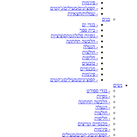
- פיג'מות
- קפוצ'ונים/מעילים/ג'קטים
- שמלות/חצאיות
בנים
- בגדי ים
- בית ספר
- גופיות פלנל\גטקס\ציציות
- הלבשה תחתונה
- הנעלה
- חולצות
- חליפות
- כובעים
- מכנסיים
- פיג'מות
- קפוצ'ונים/מעילים/ג'קטים
נשים
- בגדי ספורט
- גופיות
- הלבשה תחתונה
- הנעלה
- חולצות
- חליפות
- מכנסיים וטייצים
- פיג'מות
- קפוצ'ונים/ג׳קטים/מעילים