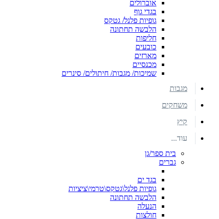
אוברולים
בגדי גוף
גופיות פלנל/ גטקס
הלבשה תחתונה
חליפות
כובעים
מארזים
מכנסיים
שמיכות/ מגבות/ חיתולים/ סינרים
מגבות
משחקים
קיץ
עוד...
בית ספר/גן
גברים
בגד ים
גופיות פלנל\גטקס\טרמי\ציציות
הלבשה תחתונה
הנעלה
חולצות