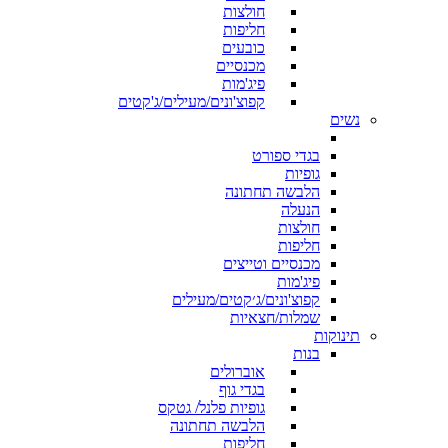
חולצות
חליפות
כובעים
מכנסיים
פיג'מות
קפוצ'ונים/מעילים/ג'קטים
נשים
בגדי ספורט
גופיות
הלבשה תחתונה
הנעלה
חולצות
חליפות
מכנסיים וטייצים
פיג'מות
קפוצ'ונים/ג׳קטים/מעילים
שמלות/חצאיות
תינוקות
בנות
אוברולים
בגדי גוף
גופיות פלנל/ גטקס
הלבשה תחתונה
חליפות