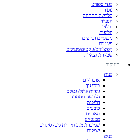
בגדי ספורט
גופיות
הלבשה תחתונה
הנעלה
חולצות
חליפות
מכנסיים וטייצים
פיג'מות
קפוצ'ונים/ג׳קטים/מעילים
שמלות/חצאיות
תינוקות
בנות
אוברולים
בגדי גוף
גופיות פלנל/ גטקס
הלבשה תחתונה
חליפות
כובעים
מארזים
מכנסיים
שמיכות/ מגבות/ חיתולים/ סינרים
שמלות
בנים