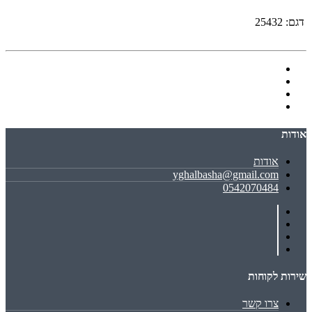
דגם:
25432
אודות
אודות
yghalbasha@gmail.com
0542070484
שירות לקוחות
צרו קשר