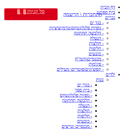
דף הבית
סל קניות
0
0
בית ספר/גן
התחברות \ הרשמה
גברים
- בגד ים
- גופיות פלנל\גטקס\טרמי\ציציות
- הלבשה תחתונה
- הנעלה
- חולצות
- חליפות
- כובעים
- מכנסיים\דגמ"ח
- פיג'מות
- קפוצ'ונים\פוטרים\ מעילים
ילדים
בנות
- בגדי ים
- בית ספר
- גופיות פלנל\גטקס
- הלבשה תחתונה
- הנעלה
- חולצות
- חליפות
- כובעים
- מכנסיים וטייצים