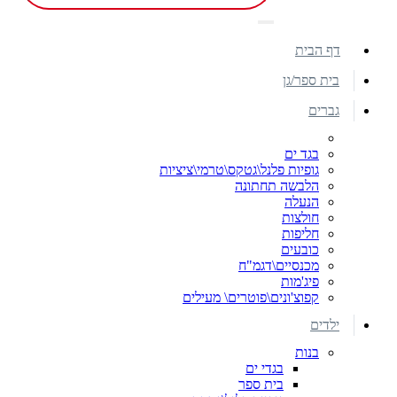
דף הבית
בית ספר/גן
גברים
בגד ים
גופיות פלנל\גטקס\טרמי\ציציות
הלבשה תחתונה
הנעלה
חולצות
חליפות
כובעים
מכנסיים\דגמ"ח
פיג'מות
קפוצ'ונים\פוטרים\ מעילים
ילדים
בנות
בגדי ים
בית ספר