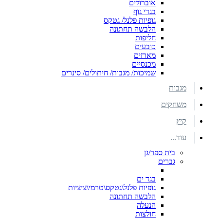
אוברולים
בגדי גוף
גופיות פלנל/ גטקס
הלבשה תחתונה
חליפות
כובעים
מארזים
מכנסיים
שמיכות/ מגבות/ חיתולים/ סינרים
מגבות
משחקים
קיץ
עוד...
בית ספר/גן
גברים
בגד ים
גופיות פלנל\גטקס\טרמי\ציציות
הלבשה תחתונה
הנעלה
חולצות