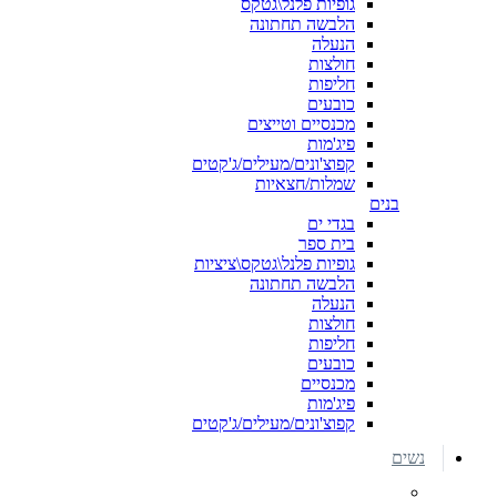
גופיות פלנל\גטקס
הלבשה תחתונה
הנעלה
חולצות
חליפות
כובעים
מכנסיים וטייצים
פיג'מות
קפוצ'ונים/מעילים/ג'קטים
שמלות/חצאיות
בנים
בגדי ים
בית ספר
גופיות פלנל\גטקס\ציציות
הלבשה תחתונה
הנעלה
חולצות
חליפות
כובעים
מכנסיים
פיג'מות
קפוצ'ונים/מעילים/ג'קטים
נשים