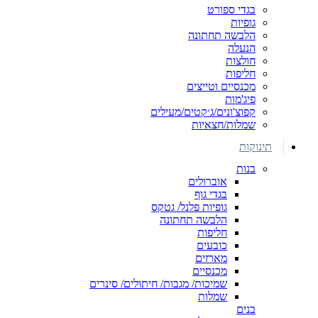
בגדי ספורט
גופיות
הלבשה תחתונה
הנעלה
חולצות
חליפות
מכנסיים וטייצים
פיג'מות
קפוצ'ונים/ג׳קטים/מעילים
שמלות/חצאיות
תינוקות
בנות
אוברולים
בגדי גוף
גופיות פלנל/ גטקס
הלבשה תחתונה
חליפות
כובעים
מארזים
מכנסיים
שמיכות/ מגבות/ חיתולים/ סינרים
שמלות
בנים