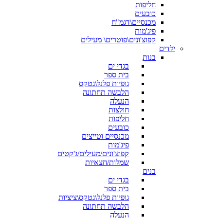
חליפות
כובעים
מכנסיים\דגמ"ח
פיג'מות
קפוצ'ונים\פוטרים\ מעילים
ילדים
בנות
בגדי ים
בית ספר
גופיות פלנל\גטקס
הלבשה תחתונה
הנעלה
חולצות
חליפות
כובעים
מכנסיים וטייצים
פיג'מות
קפוצ'ונים/מעילים/ג'קטים
שמלות/חצאיות
בנים
בגדי ים
בית ספר
גופיות פלנל\גטקס\ציציות
הלבשה תחתונה
הנעלה