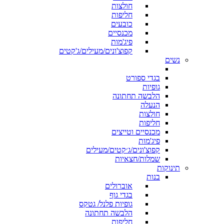
חולצות
חליפות
כובעים
מכנסיים
פיג'מות
קפוצ'ונים/מעילים/ג'קטים
נשים
בגדי ספורט
גופיות
הלבשה תחתונה
הנעלה
חולצות
חליפות
מכנסיים וטייצים
פיג'מות
קפוצ'ונים/ג׳קטים/מעילים
שמלות/חצאיות
תינוקות
בנות
אוברולים
בגדי גוף
גופיות פלנל/ גטקס
הלבשה תחתונה
חליפות