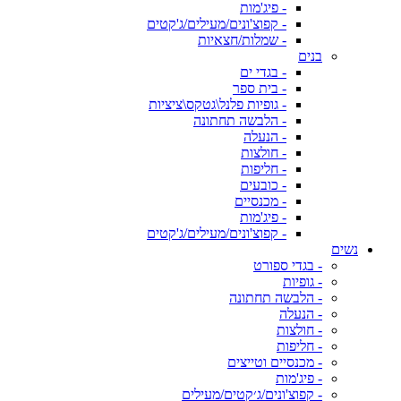
- פיג'מות
- קפוצ'ונים/מעילים/ג'קטים
- שמלות/חצאיות
בנים
- בגדי ים
- בית ספר
- גופיות פלנל\גטקס\ציציות
- הלבשה תחתונה
- הנעלה
- חולצות
- חליפות
- כובעים
- מכנסיים
- פיג'מות
- קפוצ'ונים/מעילים/ג'קטים
נשים
- בגדי ספורט
- גופיות
- הלבשה תחתונה
- הנעלה
- חולצות
- חליפות
- מכנסיים וטייצים
- פיג'מות
- קפוצ'ונים/ג׳קטים/מעילים