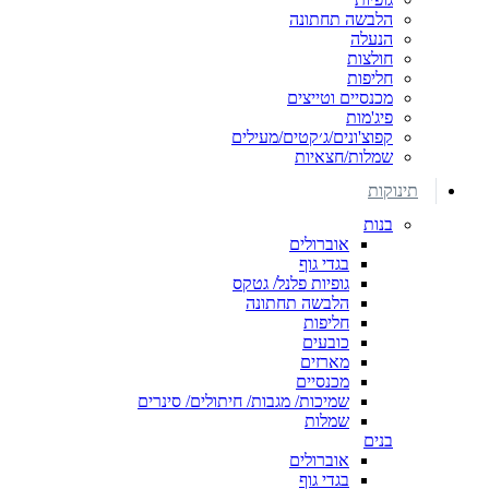
הלבשה תחתונה
הנעלה
חולצות
חליפות
מכנסיים וטייצים
פיג'מות
קפוצ'ונים/ג׳קטים/מעילים
שמלות/חצאיות
תינוקות
בנות
אוברולים
בגדי גוף
גופיות פלנל/ גטקס
הלבשה תחתונה
חליפות
כובעים
מארזים
מכנסיים
שמיכות/ מגבות/ חיתולים/ סינרים
שמלות
בנים
אוברולים
בגדי גוף