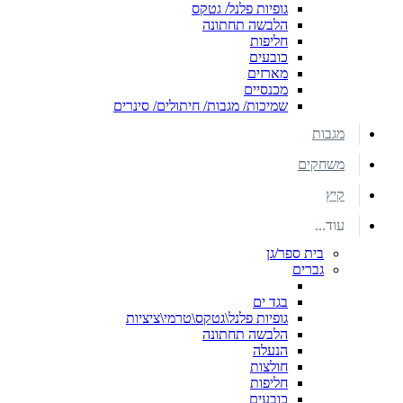
גופיות פלנל/ גטקס
הלבשה תחתונה
חליפות
כובעים
מארזים
מכנסיים
שמיכות/ מגבות/ חיתולים/ סינרים
מגבות
משחקים
קיץ
עוד...
בית ספר/גן
גברים
בגד ים
גופיות פלנל\גטקס\טרמי\ציציות
הלבשה תחתונה
הנעלה
חולצות
חליפות
כובעים