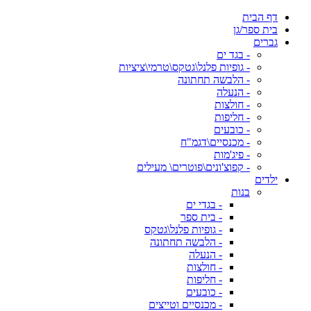
דף הבית
בית ספר/גן
גברים
- בגד ים
- גופיות פלנל\גטקס\טרמי\ציציות
- הלבשה תחתונה
- הנעלה
- חולצות
- חליפות
- כובעים
- מכנסיים\דגמ"ח
- פיג'מות
- קפוצ'ונים\פוטרים\ מעילים
ילדים
בנות
- בגדי ים
- בית ספר
- גופיות פלנל\גטקס
- הלבשה תחתונה
- הנעלה
- חולצות
- חליפות
- כובעים
- מכנסיים וטייצים