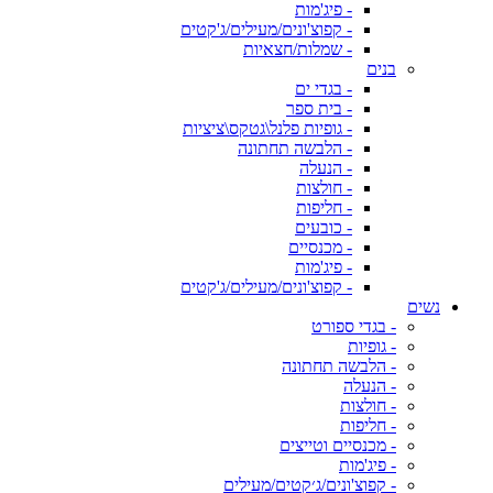
- פיג'מות
- קפוצ'ונים/מעילים/ג'קטים
- שמלות/חצאיות
בנים
- בגדי ים
- בית ספר
- גופיות פלנל\גטקס\ציציות
- הלבשה תחתונה
- הנעלה
- חולצות
- חליפות
- כובעים
- מכנסיים
- פיג'מות
- קפוצ'ונים/מעילים/ג'קטים
נשים
- בגדי ספורט
- גופיות
- הלבשה תחתונה
- הנעלה
- חולצות
- חליפות
- מכנסיים וטייצים
- פיג'מות
- קפוצ'ונים/ג׳קטים/מעילים