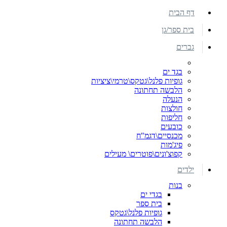
דף הבית
בית ספר/גן
גברים
בגד ים
גופיות פלנל\גטקס\טרמי\ציציות
הלבשה תחתונה
הנעלה
חולצות
חליפות
כובעים
מכנסיים\דגמ"ח
פיג'מות
קפוצ'ונים\פוטרים\ מעילים
ילדים
בנות
בגדי ים
בית ספר
גופיות פלנל\גטקס
הלבשה תחתונה