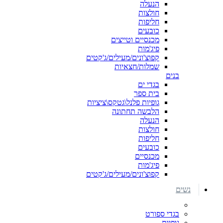
הנעלה
חולצות
חליפות
כובעים
מכנסיים וטייצים
פיג'מות
קפוצ'ונים/מעילים/ג'קטים
שמלות/חצאיות
בנים
בגדי ים
בית ספר
גופיות פלנל\גטקס\ציציות
הלבשה תחתונה
הנעלה
חולצות
חליפות
כובעים
מכנסיים
פיג'מות
קפוצ'ונים/מעילים/ג'קטים
נשים
בגדי ספורט
גופיות