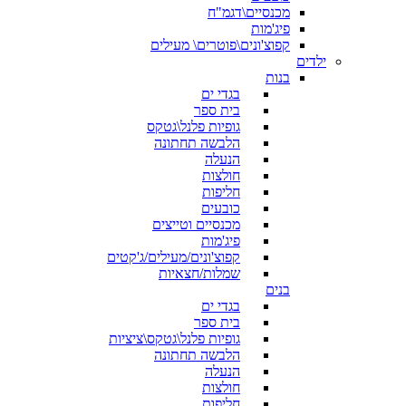
מכנסיים\דגמ"ח
פיג'מות
קפוצ'ונים\פוטרים\ מעילים
ילדים
בנות
בגדי ים
בית ספר
גופיות פלנל\גטקס
הלבשה תחתונה
הנעלה
חולצות
חליפות
כובעים
מכנסיים וטייצים
פיג'מות
קפוצ'ונים/מעילים/ג'קטים
שמלות/חצאיות
בנים
בגדי ים
בית ספר
גופיות פלנל\גטקס\ציציות
הלבשה תחתונה
הנעלה
חולצות
חליפות