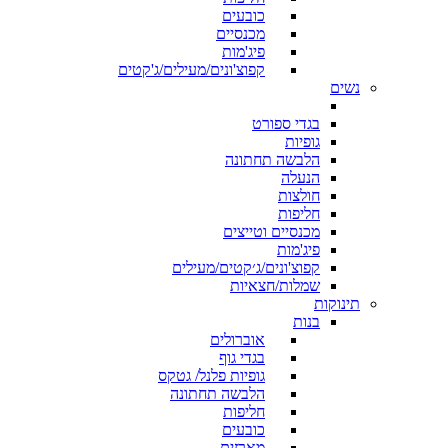
כובעים
מכנסיים
פיג'מות
קפוצ'ונים/מעילים/ג'קטים
נשים
בגדי ספורט
גופיות
הלבשה תחתונה
הנעלה
חולצות
חליפות
מכנסיים וטייצים
פיג'מות
קפוצ'ונים/ג׳קטים/מעילים
שמלות/חצאיות
תינוקות
בנות
אוברולים
בגדי גוף
גופיות פלנל/ גטקס
הלבשה תחתונה
חליפות
כובעים
מארזים