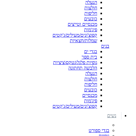
הנעלה
חולצות
חליפות
כובעים
מכנסיים וטייצים
פיג'מות
קפוצ'ונים/מעילים/ג'קטים
שמלות/חצאיות
בנים
בגדי ים
בית ספר
גופיות פלנל\גטקס\ציציות
הלבשה תחתונה
הנעלה
חולצות
חליפות
כובעים
מכנסיים
פיג'מות
קפוצ'ונים/מעילים/ג'קטים
נשים
בגדי ספורט
גופיות