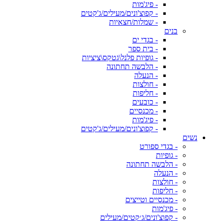
- פיג'מות
- קפוצ'ונים/מעילים/ג'קטים
- שמלות/חצאיות
בנים
- בגדי ים
- בית ספר
- גופיות פלנל\גטקס\ציציות
- הלבשה תחתונה
- הנעלה
- חולצות
- חליפות
- כובעים
- מכנסיים
- פיג'מות
- קפוצ'ונים/מעילים/ג'קטים
נשים
- בגדי ספורט
- גופיות
- הלבשה תחתונה
- הנעלה
- חולצות
- חליפות
- מכנסיים וטייצים
- פיג'מות
- קפוצ'ונים/ג׳קטים/מעילים