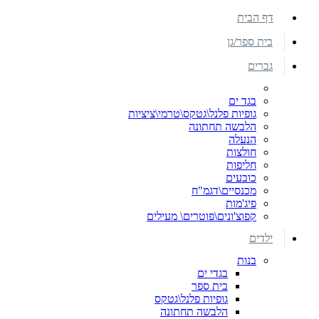
דף הבית
בית ספר/גן
גברים
בגד ים
גופיות פלנל\גטקס\טרמי\ציציות
הלבשה תחתונה
הנעלה
חולצות
חליפות
כובעים
מכנסיים\דגמ"ח
פיג'מות
קפוצ'ונים\פוטרים\ מעילים
ילדים
בנות
בגדי ים
בית ספר
גופיות פלנל\גטקס
הלבשה תחתונה