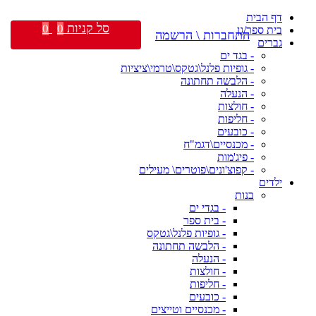
דף הבית
סל קניות
0
0
בית ספר/גן
התחברות \ הרשמה
גברים
- בגד ים
- גופיות פלנל\גטקס\טרמי\ציציות
- הלבשה תחתונה
- הנעלה
- חולצות
- חליפות
- כובעים
- מכנסיים\דגמ"ח
- פיג'מות
- קפוצ'ונים\פוטרים\ מעילים
ילדים
בנות
- בגדי ים
- בית ספר
- גופיות פלנל\גטקס
- הלבשה תחתונה
- הנעלה
- חולצות
- חליפות
- כובעים
- מכנסיים וטייצים