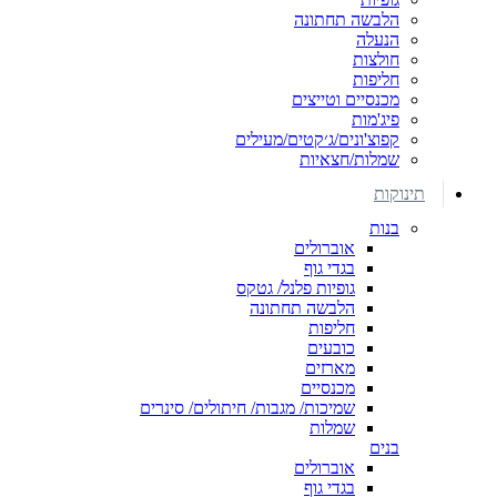
הלבשה תחתונה
הנעלה
חולצות
חליפות
מכנסיים וטייצים
פיג'מות
קפוצ'ונים/ג׳קטים/מעילים
שמלות/חצאיות
תינוקות
בנות
אוברולים
בגדי גוף
גופיות פלנל/ גטקס
הלבשה תחתונה
חליפות
כובעים
מארזים
מכנסיים
שמיכות/ מגבות/ חיתולים/ סינרים
שמלות
בנים
אוברולים
בגדי גוף