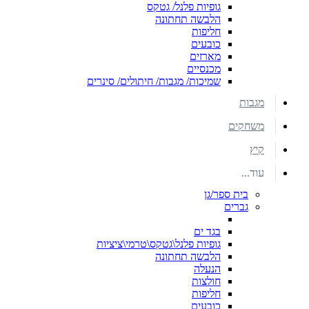
גופיות פלנל/ גטקס
הלבשה תחתונה
חליפות
כובעים
מארזים
מכנסיים
שמיכות/ מגבות/ חיתולים/ סינרים
מגבות
משחקים
קיץ
עוד...
בית ספר/גן
גברים
בגד ים
גופיות פלנל\גטקס\טרמי\ציציות
הלבשה תחתונה
הנעלה
חולצות
חליפות
כובעים