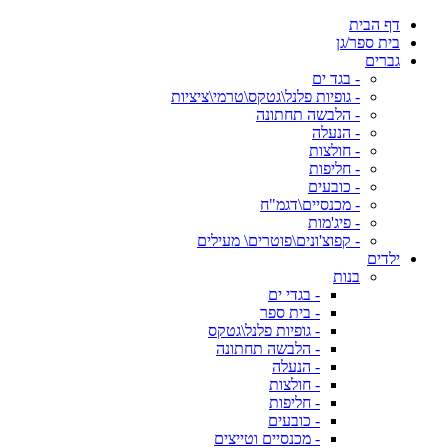
דף הבית
בית ספר/גן
גברים
- בגד ים
- גופיות פלנל\גטקס\טרמי\ציציות
- הלבשה תחתונה
- הנעלה
- חולצות
- חליפות
- כובעים
- מכנסיים\דגמ"ח
- פיג'מות
- קפוצ'ונים\פוטרים\ מעילים
ילדים
בנות
- בגדי ים
- בית ספר
- גופיות פלנל\גטקס
- הלבשה תחתונה
- הנעלה
- חולצות
- חליפות
- כובעים
- מכנסיים וטייצים