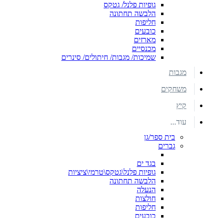
גופיות פלנל/ גטקס
הלבשה תחתונה
חליפות
כובעים
מארזים
מכנסיים
שמיכות/ מגבות/ חיתולים/ סינרים
מגבות
משחקים
קיץ
עוד...
בית ספר/גן
גברים
בגד ים
גופיות פלנל\גטקס\טרמי\ציציות
הלבשה תחתונה
הנעלה
חולצות
חליפות
כובעים