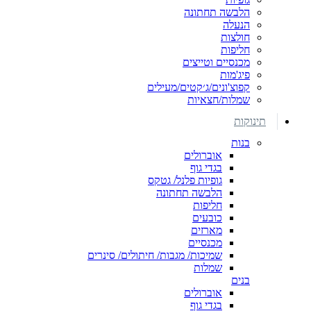
הלבשה תחתונה
הנעלה
חולצות
חליפות
מכנסיים וטייצים
פיג'מות
קפוצ'ונים/ג׳קטים/מעילים
שמלות/חצאיות
תינוקות
בנות
אוברולים
בגדי גוף
גופיות פלנל/ גטקס
הלבשה תחתונה
חליפות
כובעים
מארזים
מכנסיים
שמיכות/ מגבות/ חיתולים/ סינרים
שמלות
בנים
אוברולים
בגדי גוף