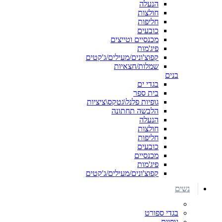
הנעלה
חולצות
חליפות
כובעים
מכנסיים וטייצים
פיג'מות
קפוצ'ונים/מעילים/ג'קטים
שמלות/חצאיות
בנים
בגדי ים
בית ספר
גופיות פלנל\גטקס\ציציות
הלבשה תחתונה
הנעלה
חולצות
חליפות
כובעים
מכנסיים
פיג'מות
קפוצ'ונים/מעילים/ג'קטים
נשים
בגדי ספורט
גופיות