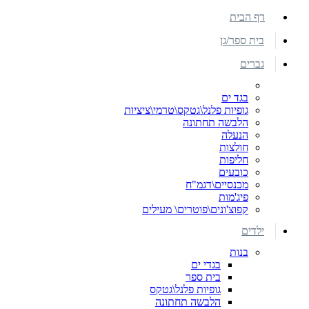
דף הבית
בית ספר/גן
גברים
בגד ים
גופיות פלנל\גטקס\טרמי\ציציות
הלבשה תחתונה
הנעלה
חולצות
חליפות
כובעים
מכנסיים\דגמ"ח
פיג'מות
קפוצ'ונים\פוטרים\ מעילים
ילדים
בנות
בגדי ים
בית ספר
גופיות פלנל\גטקס
הלבשה תחתונה