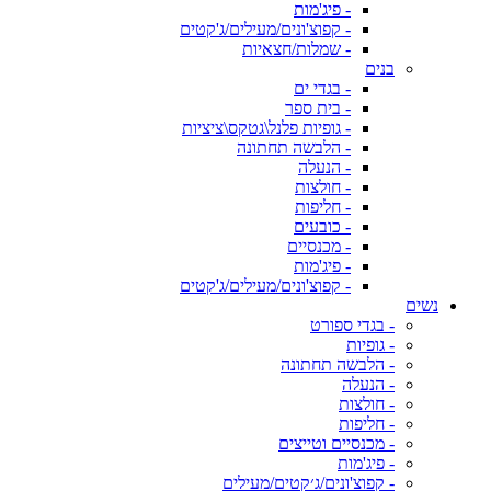
- פיג'מות
- קפוצ'ונים/מעילים/ג'קטים
- שמלות/חצאיות
בנים
- בגדי ים
- בית ספר
- גופיות פלנל\גטקס\ציציות
- הלבשה תחתונה
- הנעלה
- חולצות
- חליפות
- כובעים
- מכנסיים
- פיג'מות
- קפוצ'ונים/מעילים/ג'קטים
נשים
- בגדי ספורט
- גופיות
- הלבשה תחתונה
- הנעלה
- חולצות
- חליפות
- מכנסיים וטייצים
- פיג'מות
- קפוצ'ונים/ג׳קטים/מעילים