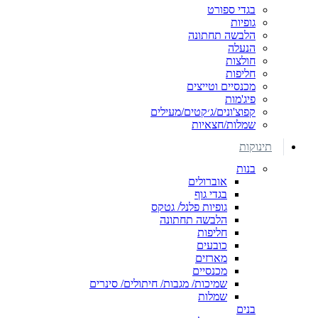
בגדי ספורט
גופיות
הלבשה תחתונה
הנעלה
חולצות
חליפות
מכנסיים וטייצים
פיג'מות
קפוצ'ונים/ג׳קטים/מעילים
שמלות/חצאיות
תינוקות
בנות
אוברולים
בגדי גוף
גופיות פלנל/ גטקס
הלבשה תחתונה
חליפות
כובעים
מארזים
מכנסיים
שמיכות/ מגבות/ חיתולים/ סינרים
שמלות
בנים