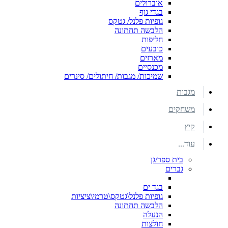
אוברולים
בגדי גוף
גופיות פלנל/ גטקס
הלבשה תחתונה
חליפות
כובעים
מארזים
מכנסיים
שמיכות/ מגבות/ חיתולים/ סינרים
מגבות
משחקים
קיץ
עוד...
בית ספר/גן
גברים
בגד ים
גופיות פלנל\גטקס\טרמי\ציציות
הלבשה תחתונה
הנעלה
חולצות