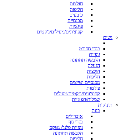
חולצות
חליפות
כובעים
מכנסיים
פיג'מות
קפוצ'ונים/מעילים/ג'קטים
נשים
בגדי ספורט
גופיות
הלבשה תחתונה
הנעלה
חולצות
חליפות
מכנסיים וטייצים
פיג'מות
קפוצ'ונים/ג׳קטים/מעילים
שמלות/חצאיות
תינוקות
בנות
אוברולים
בגדי גוף
גופיות פלנל/ גטקס
הלבשה תחתונה
חליפות