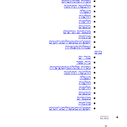
גופיות פלנל\גטקס
הלבשה תחתונה
הנעלה
חולצות
חליפות
כובעים
מכנסיים וטייצים
פיג'מות
קפוצ'ונים/מעילים/ג'קטים
שמלות/חצאיות
בנים
בגדי ים
בית ספר
גופיות פלנל\גטקס\ציציות
הלבשה תחתונה
הנעלה
חולצות
חליפות
כובעים
מכנסיים
פיג'מות
קפוצ'ונים/מעילים/ג'קטים
נשים