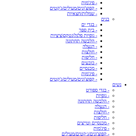
- פיג'מות
- קפוצ'ונים/מעילים/ג'קטים
- שמלות/חצאיות
בנים
- בגדי ים
- בית ספר
- גופיות פלנל\גטקס\ציציות
- הלבשה תחתונה
- הנעלה
- חולצות
- חליפות
- כובעים
- מכנסיים
- פיג'מות
- קפוצ'ונים/מעילים/ג'קטים
נשים
- בגדי ספורט
- גופיות
- הלבשה תחתונה
- הנעלה
- חולצות
- חליפות
- מכנסיים וטייצים
- פיג'מות
- קפוצ'ונים/ג׳קטים/מעילים