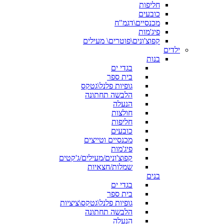
חליפות
כובעים
מכנסיים\דגמ"ח
פיג'מות
קפוצ'ונים\פוטרים\ מעילים
ילדים
בנות
בגדי ים
בית ספר
גופיות פלנל\גטקס
הלבשה תחתונה
הנעלה
חולצות
חליפות
כובעים
מכנסיים וטייצים
פיג'מות
קפוצ'ונים/מעילים/ג'קטים
שמלות/חצאיות
בנים
בגדי ים
בית ספר
גופיות פלנל\גטקס\ציציות
הלבשה תחתונה
הנעלה