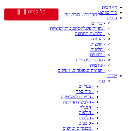
דף הבית
סל קניות
0
0
בית ספר/גן
התחברות \ הרשמה
גברים
- בגד ים
- גופיות פלנל\גטקס\טרמי\ציציות
- הלבשה תחתונה
- הנעלה
- חולצות
- חליפות
- כובעים
- מכנסיים\דגמ"ח
- פיג'מות
- קפוצ'ונים\פוטרים\ מעילים
ילדים
בנות
- בגדי ים
- בית ספר
- גופיות פלנל\גטקס
- הלבשה תחתונה
- הנעלה
- חולצות
- חליפות
- כובעים
- מכנסיים וטייצים