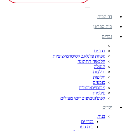
דף הבית
בית ספר/גן
גברים
בגד ים
גופיות פלנל\גטקס\טרמי\ציציות
הלבשה תחתונה
הנעלה
חולצות
חליפות
כובעים
מכנסיים\דגמ"ח
פיג'מות
קפוצ'ונים\פוטרים\ מעילים
ילדים
בנות
בגדי ים
בית ספר