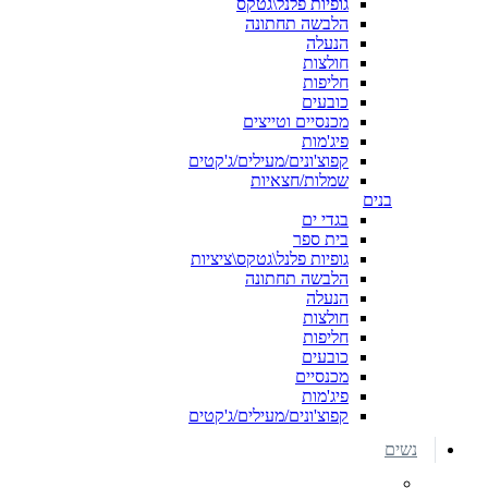
גופיות פלנל\גטקס
הלבשה תחתונה
הנעלה
חולצות
חליפות
כובעים
מכנסיים וטייצים
פיג'מות
קפוצ'ונים/מעילים/ג'קטים
שמלות/חצאיות
בנים
בגדי ים
בית ספר
גופיות פלנל\גטקס\ציציות
הלבשה תחתונה
הנעלה
חולצות
חליפות
כובעים
מכנסיים
פיג'מות
קפוצ'ונים/מעילים/ג'קטים
נשים