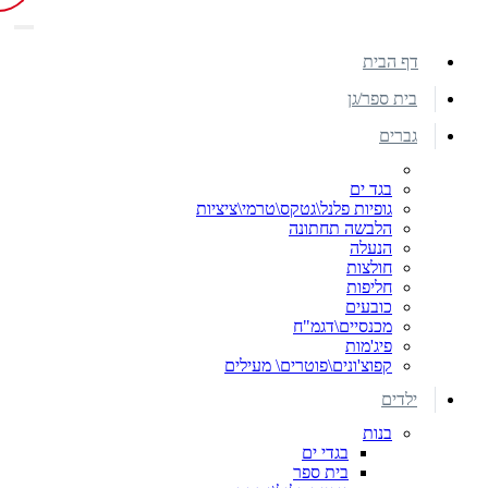
דף הבית
בית ספר/גן
גברים
בגד ים
גופיות פלנל\גטקס\טרמי\ציציות
הלבשה תחתונה
הנעלה
חולצות
חליפות
כובעים
מכנסיים\דגמ"ח
פיג'מות
קפוצ'ונים\פוטרים\ מעילים
ילדים
בנות
בגדי ים
בית ספר