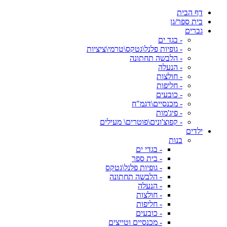
דף הבית
בית ספר/גן
גברים
- בגד ים
- גופיות פלנל\גטקס\טרמי\ציציות
- הלבשה תחתונה
- הנעלה
- חולצות
- חליפות
- כובעים
- מכנסיים\דגמ"ח
- פיג'מות
- קפוצ'ונים\פוטרים\ מעילים
ילדים
בנות
- בגדי ים
- בית ספר
- גופיות פלנל\גטקס
- הלבשה תחתונה
- הנעלה
- חולצות
- חליפות
- כובעים
- מכנסיים וטייצים