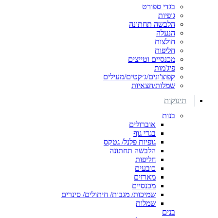
בגדי ספורט
גופיות
הלבשה תחתונה
הנעלה
חולצות
חליפות
מכנסיים וטייצים
פיג'מות
קפוצ'ונים/ג׳קטים/מעילים
שמלות/חצאיות
תינוקות
בנות
אוברולים
בגדי גוף
גופיות פלנל/ גטקס
הלבשה תחתונה
חליפות
כובעים
מארזים
מכנסיים
שמיכות/ מגבות/ חיתולים/ סינרים
שמלות
בנים