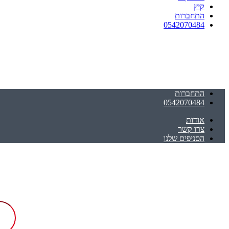
קיץ
התחברות
0542070484
התחברות
0542070484
אודות
צרו קשר
הסניפים שלנו