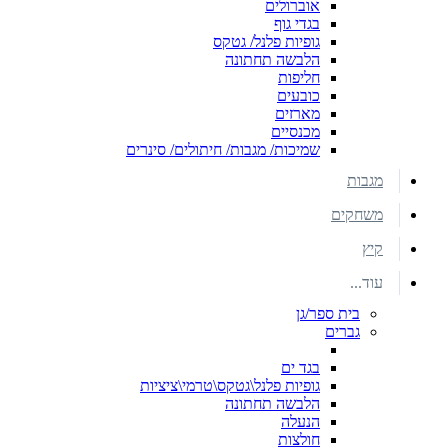
אוברולים
בגדי גוף
גופיות פלנל/ גטקס
הלבשה תחתונה
חליפות
כובעים
מארזים
מכנסיים
שמיכות/ מגבות/ חיתולים/ סינרים
מגבות
משחקים
קיץ
עוד...
בית ספר/גן
גברים
בגד ים
גופיות פלנל\גטקס\טרמי\ציציות
הלבשה תחתונה
הנעלה
חולצות