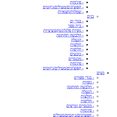
- פיג'מות
- קפוצ'ונים/מעילים/ג'קטים
- שמלות/חצאיות
בנים
- בגדי ים
- בית ספר
- גופיות פלנל\גטקס\ציציות
- הלבשה תחתונה
- הנעלה
- חולצות
- חליפות
- כובעים
- מכנסיים
- פיג'מות
- קפוצ'ונים/מעילים/ג'קטים
נשים
- בגדי ספורט
- גופיות
- הלבשה תחתונה
- הנעלה
- חולצות
- חליפות
- מכנסיים וטייצים
- פיג'מות
- קפוצ'ונים/ג׳קטים/מעילים