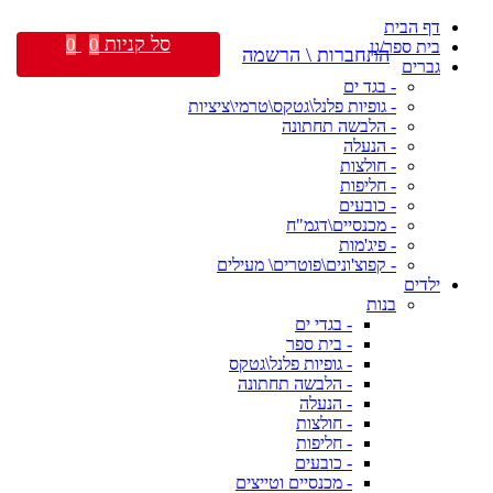
דף הבית
סל קניות
0
0
בית ספר/גן
התחברות \ הרשמה
גברים
- בגד ים
- גופיות פלנל\גטקס\טרמי\ציציות
- הלבשה תחתונה
- הנעלה
- חולצות
- חליפות
- כובעים
- מכנסיים\דגמ"ח
- פיג'מות
- קפוצ'ונים\פוטרים\ מעילים
ילדים
בנות
- בגדי ים
- בית ספר
- גופיות פלנל\גטקס
- הלבשה תחתונה
- הנעלה
- חולצות
- חליפות
- כובעים
- מכנסיים וטייצים