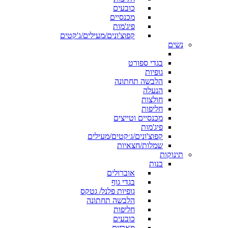
כובעים
מכנסיים
פיג'מות
קפוצ'ונים/מעילים/ג'קטים
נשים
בגדי ספורט
גופיות
הלבשה תחתונה
הנעלה
חולצות
חליפות
מכנסיים וטייצים
פיג'מות
קפוצ'ונים/ג׳קטים/מעילים
שמלות/חצאיות
תינוקות
בנות
אוברולים
בגדי גוף
גופיות פלנל/ גטקס
הלבשה תחתונה
חליפות
כובעים
מארזים