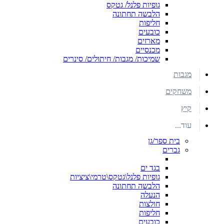
גופיות פלנל/ גטקס
הלבשה תחתונה
חליפות
כובעים
מארזים
מכנסיים
שמיכות/ מגבות/ חיתולים/ סינרים
מגבות
משחקים
קיץ
עוד...
בית ספר/גן
גברים
בגד ים
גופיות פלנל\גטקס\טרמי\ציציות
הלבשה תחתונה
הנעלה
חולצות
חליפות
כובעים