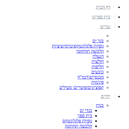
דף הבית
בית ספר/גן
גברים
בגד ים
גופיות פלנל\גטקס\טרמי\ציציות
הלבשה תחתונה
הנעלה
חולצות
חליפות
כובעים
מכנסיים\דגמ"ח
פיג'מות
קפוצ'ונים\פוטרים\ מעילים
ילדים
בנות
בגדי ים
בית ספר
גופיות פלנל\גטקס
הלבשה תחתונה