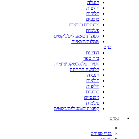
הנעלה
חולצות
חליפות
כובעים
מכנסיים וטייצים
פיג'מות
קפוצ'ונים/מעילים/ג'קטים
שמלות/חצאיות
בנים
בגדי ים
בית ספר
גופיות פלנל\גטקס\ציציות
הלבשה תחתונה
הנעלה
חולצות
חליפות
כובעים
מכנסיים
פיג'מות
קפוצ'ונים/מעילים/ג'קטים
נשים
בגדי ספורט
גופיות