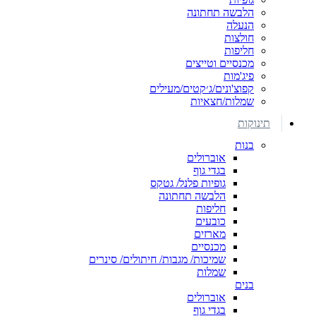
הלבשה תחתונה
הנעלה
חולצות
חליפות
מכנסיים וטייצים
פיג'מות
קפוצ'ונים/ג׳קטים/מעילים
שמלות/חצאיות
תינוקות
בנות
אוברולים
בגדי גוף
גופיות פלנל/ גטקס
הלבשה תחתונה
חליפות
כובעים
מארזים
מכנסיים
שמיכות/ מגבות/ חיתולים/ סינרים
שמלות
בנים
אוברולים
בגדי גוף