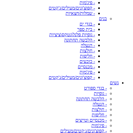
- פיג'מות
- קפוצ'ונים/מעילים/ג'קטים
- שמלות/חצאיות
בנים
- בגדי ים
- בית ספר
- גופיות פלנל\גטקס\ציציות
- הלבשה תחתונה
- הנעלה
- חולצות
- חליפות
- כובעים
- מכנסיים
- פיג'מות
- קפוצ'ונים/מעילים/ג'קטים
נשים
- בגדי ספורט
- גופיות
- הלבשה תחתונה
- הנעלה
- חולצות
- חליפות
- מכנסיים וטייצים
- פיג'מות
- קפוצ'ונים/ג׳קטים/מעילים