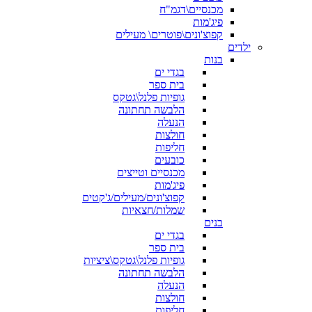
מכנסיים\דגמ"ח
פיג'מות
קפוצ'ונים\פוטרים\ מעילים
ילדים
בנות
בגדי ים
בית ספר
גופיות פלנל\גטקס
הלבשה תחתונה
הנעלה
חולצות
חליפות
כובעים
מכנסיים וטייצים
פיג'מות
קפוצ'ונים/מעילים/ג'קטים
שמלות/חצאיות
בנים
בגדי ים
בית ספר
גופיות פלנל\גטקס\ציציות
הלבשה תחתונה
הנעלה
חולצות
חליפות