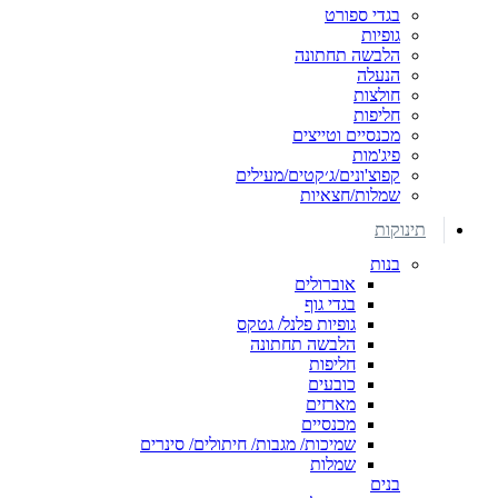
בגדי ספורט
גופיות
הלבשה תחתונה
הנעלה
חולצות
חליפות
מכנסיים וטייצים
פיג'מות
קפוצ'ונים/ג׳קטים/מעילים
שמלות/חצאיות
תינוקות
בנות
אוברולים
בגדי גוף
גופיות פלנל/ גטקס
הלבשה תחתונה
חליפות
כובעים
מארזים
מכנסיים
שמיכות/ מגבות/ חיתולים/ סינרים
שמלות
בנים