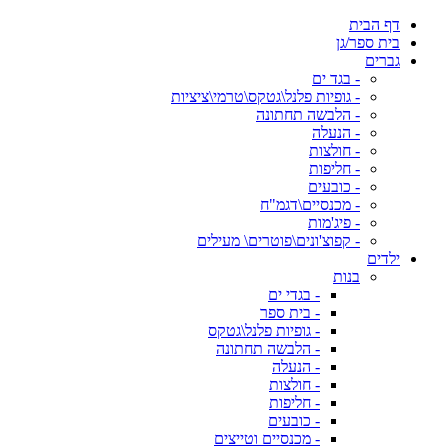
דף הבית
בית ספר/גן
גברים
- בגד ים
- גופיות פלנל\גטקס\טרמי\ציציות
- הלבשה תחתונה
- הנעלה
- חולצות
- חליפות
- כובעים
- מכנסיים\דגמ"ח
- פיג'מות
- קפוצ'ונים\פוטרים\ מעילים
ילדים
בנות
- בגדי ים
- בית ספר
- גופיות פלנל\גטקס
- הלבשה תחתונה
- הנעלה
- חולצות
- חליפות
- כובעים
- מכנסיים וטייצים