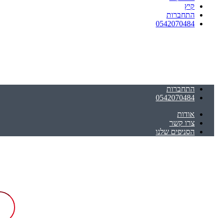
קיץ
התחברות
0542070484
התחברות
0542070484
אודות
צרו קשר
הסניפים שלנו