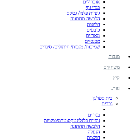
אוברולים
בגדי גוף
גופיות פלנל/ גטקס
הלבשה תחתונה
חליפות
כובעים
מארזים
מכנסיים
שמיכות/ מגבות/ חיתולים/ סינרים
מגבות
משחקים
קיץ
עוד...
בית ספר/גן
גברים
בגד ים
גופיות פלנל\גטקס\טרמי\ציציות
הלבשה תחתונה
הנעלה
חולצות