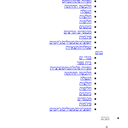
גופיות פלנל\גטקס
הלבשה תחתונה
הנעלה
חולצות
חליפות
כובעים
מכנסיים וטייצים
פיג'מות
קפוצ'ונים/מעילים/ג'קטים
שמלות/חצאיות
בנים
בגדי ים
בית ספר
גופיות פלנל\גטקס\ציציות
הלבשה תחתונה
הנעלה
חולצות
חליפות
כובעים
מכנסיים
פיג'מות
קפוצ'ונים/מעילים/ג'קטים
נשים