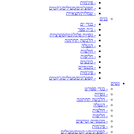
- פיג'מות
- קפוצ'ונים/מעילים/ג'קטים
- שמלות/חצאיות
בנים
- בגדי ים
- בית ספר
- גופיות פלנל\גטקס\ציציות
- הלבשה תחתונה
- הנעלה
- חולצות
- חליפות
- כובעים
- מכנסיים
- פיג'מות
- קפוצ'ונים/מעילים/ג'קטים
נשים
- בגדי ספורט
- גופיות
- הלבשה תחתונה
- הנעלה
- חולצות
- חליפות
- מכנסיים וטייצים
- פיג'מות
- קפוצ'ונים/ג׳קטים/מעילים