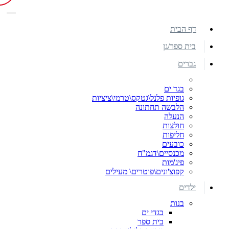
דף הבית
בית ספר/גן
גברים
בגד ים
גופיות פלנל\גטקס\טרמי\ציציות
הלבשה תחתונה
הנעלה
חולצות
חליפות
כובעים
מכנסיים\דגמ"ח
פיג'מות
קפוצ'ונים\פוטרים\ מעילים
ילדים
בנות
בגדי ים
בית ספר