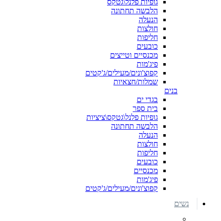
גופיות פלנל\גטקס
הלבשה תחתונה
הנעלה
חולצות
חליפות
כובעים
מכנסיים וטייצים
פיג'מות
קפוצ'ונים/מעילים/ג'קטים
שמלות/חצאיות
בנים
בגדי ים
בית ספר
גופיות פלנל\גטקס\ציציות
הלבשה תחתונה
הנעלה
חולצות
חליפות
כובעים
מכנסיים
פיג'מות
קפוצ'ונים/מעילים/ג'קטים
נשים