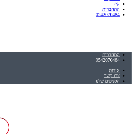
קיץ
התחברות
0542070484
התחברות
0542070484
אודות
צרו קשר
הסניפים שלנו