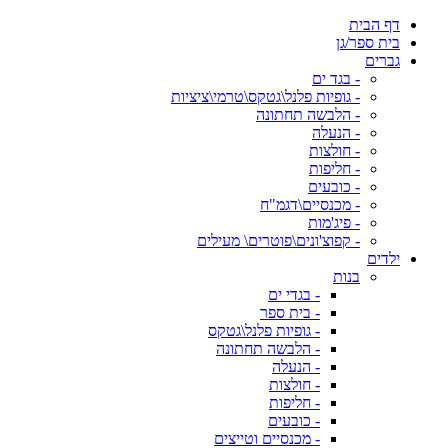
דף הבית
בית ספר/גן
גברים
- בגד ים
- גופיות פלנל\גטקס\טרמי\ציציות
- הלבשה תחתונה
- הנעלה
- חולצות
- חליפות
- כובעים
- מכנסיים\דגמ"ח
- פיג'מות
- קפוצ'ונים\פוטרים\ מעילים
ילדים
בנות
- בגדי ים
- בית ספר
- גופיות פלנל\גטקס
- הלבשה תחתונה
- הנעלה
- חולצות
- חליפות
- כובעים
- מכנסיים וטייצים