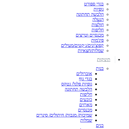
בגדי ספורט
גופיות
הלבשה תחתונה
הנעלה
חולצות
חליפות
מכנסיים וטייצים
פיג'מות
קפוצ'ונים/ג׳קטים/מעילים
שמלות/חצאיות
תינוקות
בנות
אוברולים
בגדי גוף
גופיות פלנל/ גטקס
הלבשה תחתונה
חליפות
כובעים
מארזים
מכנסיים
שמיכות/ מגבות/ חיתולים/ סינרים
שמלות
בנים