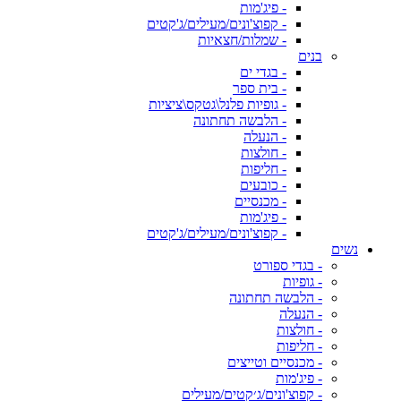
- פיג'מות
- קפוצ'ונים/מעילים/ג'קטים
- שמלות/חצאיות
בנים
- בגדי ים
- בית ספר
- גופיות פלנל\גטקס\ציציות
- הלבשה תחתונה
- הנעלה
- חולצות
- חליפות
- כובעים
- מכנסיים
- פיג'מות
- קפוצ'ונים/מעילים/ג'קטים
נשים
- בגדי ספורט
- גופיות
- הלבשה תחתונה
- הנעלה
- חולצות
- חליפות
- מכנסיים וטייצים
- פיג'מות
- קפוצ'ונים/ג׳קטים/מעילים