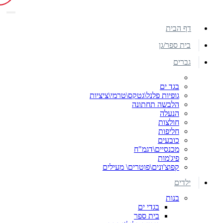
דף הבית
בית ספר/גן
גברים
בגד ים
גופיות פלנל\גטקס\טרמי\ציציות
הלבשה תחתונה
הנעלה
חולצות
חליפות
כובעים
מכנסיים\דגמ"ח
פיג'מות
קפוצ'ונים\פוטרים\ מעילים
ילדים
בנות
בגדי ים
בית ספר