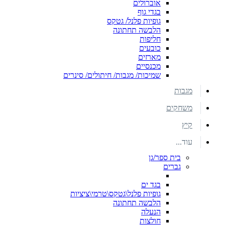
אוברולים
בגדי גוף
גופיות פלנל/ גטקס
הלבשה תחתונה
חליפות
כובעים
מארזים
מכנסיים
שמיכות/ מגבות/ חיתולים/ סינרים
מגבות
משחקים
קיץ
עוד...
בית ספר/גן
גברים
בגד ים
גופיות פלנל\גטקס\טרמי\ציציות
הלבשה תחתונה
הנעלה
חולצות