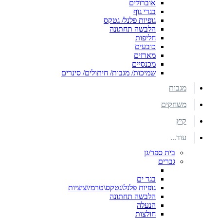
אוברולים
בגדי גוף
גופיות פלנל/ גטקס
הלבשה תחתונה
חליפות
כובעים
מארזים
מכנסיים
שמיכות/ מגבות/ חיתולים/ סינרים
מגבות
משחקים
קיץ
עוד...
בית ספר/גן
גברים
בגד ים
גופיות פלנל\גטקס\טרמי\ציציות
הלבשה תחתונה
הנעלה
חולצות