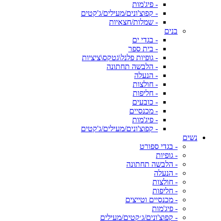
- פיג'מות
- קפוצ'ונים/מעילים/ג'קטים
- שמלות/חצאיות
בנים
- בגדי ים
- בית ספר
- גופיות פלנל\גטקס\ציציות
- הלבשה תחתונה
- הנעלה
- חולצות
- חליפות
- כובעים
- מכנסיים
- פיג'מות
- קפוצ'ונים/מעילים/ג'קטים
נשים
- בגדי ספורט
- גופיות
- הלבשה תחתונה
- הנעלה
- חולצות
- חליפות
- מכנסיים וטייצים
- פיג'מות
- קפוצ'ונים/ג׳קטים/מעילים