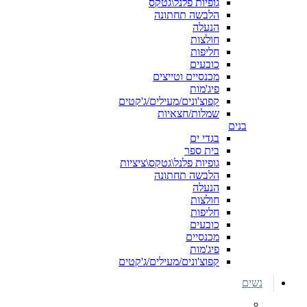
גופיות פלנל\גטקס
הלבשה תחתונה
הנעלה
חולצות
חליפות
כובעים
מכנסיים וטייצים
פיג'מות
קפוצ'ונים/מעילים/ג'קטים
שמלות/חצאיות
בנים
בגדי ים
בית ספר
גופיות פלנל\גטקס\ציציות
הלבשה תחתונה
הנעלה
חולצות
חליפות
כובעים
מכנסיים
פיג'מות
קפוצ'ונים/מעילים/ג'קטים
נשים