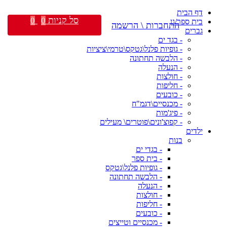
דף הבית
סל קניות
0
0
בית ספר/גן
התחברות \ הרשמה
גברים
- בגד ים
- גופיות פלנל\גטקס\טרמי\ציציות
- הלבשה תחתונה
- הנעלה
- חולצות
- חליפות
- כובעים
- מכנסיים\דגמ"ח
- פיג'מות
- קפוצ'ונים\פוטרים\ מעילים
ילדים
בנות
- בגדי ים
- בית ספר
- גופיות פלנל\גטקס
- הלבשה תחתונה
- הנעלה
- חולצות
- חליפות
- כובעים
- מכנסיים וטייצים