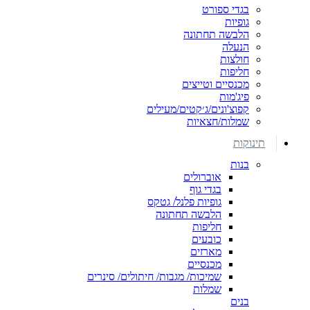
בגדי ספורט
גופיות
הלבשה תחתונה
הנעלה
חולצות
חליפות
מכנסיים וטייצים
פיג'מות
קפוצ'ונים/ג׳קטים/מעילים
שמלות/חצאיות
תינוקות
בנות
אוברולים
בגדי גוף
גופיות פלנל/ גטקס
הלבשה תחתונה
חליפות
כובעים
מארזים
מכנסיים
שמיכות/ מגבות/ חיתולים/ סינרים
שמלות
בנים