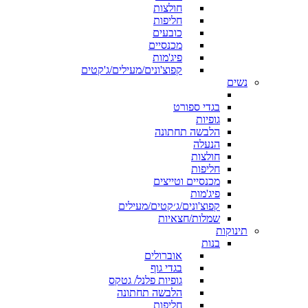
חולצות
חליפות
כובעים
מכנסיים
פיג'מות
קפוצ'ונים/מעילים/ג'קטים
נשים
בגדי ספורט
גופיות
הלבשה תחתונה
הנעלה
חולצות
חליפות
מכנסיים וטייצים
פיג'מות
קפוצ'ונים/ג׳קטים/מעילים
שמלות/חצאיות
תינוקות
בנות
אוברולים
בגדי גוף
גופיות פלנל/ גטקס
הלבשה תחתונה
חליפות