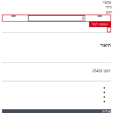
צבע=
ורוד
חום
הוספה לסל
תיאור
דגם:
25432
אודות