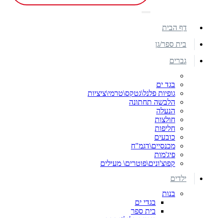
דף הבית
בית ספר/גן
גברים
בגד ים
גופיות פלנל\גטקס\טרמי\ציציות
הלבשה תחתונה
הנעלה
חולצות
חליפות
כובעים
מכנסיים\דגמ"ח
פיג'מות
קפוצ'ונים\פוטרים\ מעילים
ילדים
בנות
בגדי ים
בית ספר