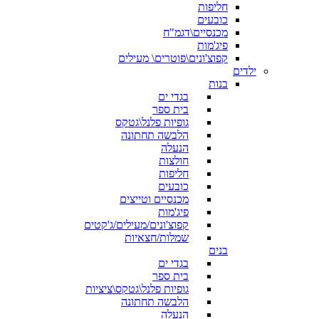
חליפות
כובעים
מכנסיים\דגמ"ח
פיג'מות
קפוצ'ונים\פוטרים\ מעילים
ילדים
בנות
בגדי ים
בית ספר
גופיות פלנל\גטקס
הלבשה תחתונה
הנעלה
חולצות
חליפות
כובעים
מכנסיים וטייצים
פיג'מות
קפוצ'ונים/מעילים/ג'קטים
שמלות/חצאיות
בנים
בגדי ים
בית ספר
גופיות פלנל\גטקס\ציציות
הלבשה תחתונה
הנעלה