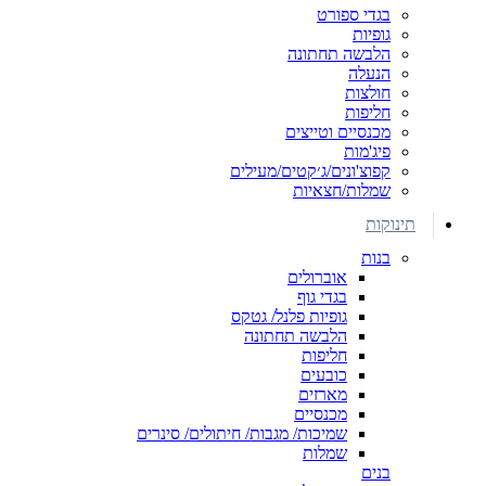
בגדי ספורט
גופיות
הלבשה תחתונה
הנעלה
חולצות
חליפות
מכנסיים וטייצים
פיג'מות
קפוצ'ונים/ג׳קטים/מעילים
שמלות/חצאיות
תינוקות
בנות
אוברולים
בגדי גוף
גופיות פלנל/ גטקס
הלבשה תחתונה
חליפות
כובעים
מארזים
מכנסיים
שמיכות/ מגבות/ חיתולים/ סינרים
שמלות
בנים