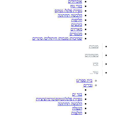
אוברולים
בגדי גוף
גופיות פלנל/ גטקס
הלבשה תחתונה
חליפות
כובעים
מארזים
מכנסיים
שמיכות/ מגבות/ חיתולים/ סינרים
מגבות
משחקים
קיץ
עוד...
בית ספר/גן
גברים
בגד ים
גופיות פלנל\גטקס\טרמי\ציציות
הלבשה תחתונה
הנעלה
חולצות