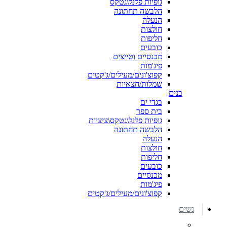
גופיות פלנל\גטקס
הלבשה תחתונה
הנעלה
חולצות
חליפות
כובעים
מכנסיים וטייצים
פיג'מות
קפוצ'ונים/מעילים/ג'קטים
שמלות/חצאיות
בנים
בגדי ים
בית ספר
גופיות פלנל\גטקס\ציציות
הלבשה תחתונה
הנעלה
חולצות
חליפות
כובעים
מכנסיים
פיג'מות
קפוצ'ונים/מעילים/ג'קטים
נשים