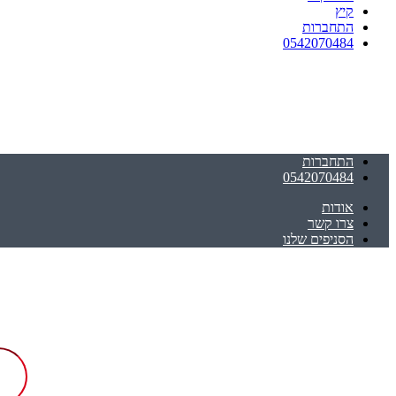
קיץ
התחברות
0542070484
התחברות
0542070484
אודות
צרו קשר
הסניפים שלנו