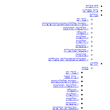
דף הבית
בית ספר/גן
גברים
- בגד ים
- גופיות פלנל\גטקס\טרמי\ציציות
- הלבשה תחתונה
- הנעלה
- חולצות
- חליפות
- כובעים
- מכנסיים\דגמ"ח
- פיג'מות
- קפוצ'ונים\פוטרים\ מעילים
ילדים
בנות
- בגדי ים
- בית ספר
- גופיות פלנל\גטקס
- הלבשה תחתונה
- הנעלה
- חולצות
- חליפות
- כובעים
- מכנסיים וטייצים