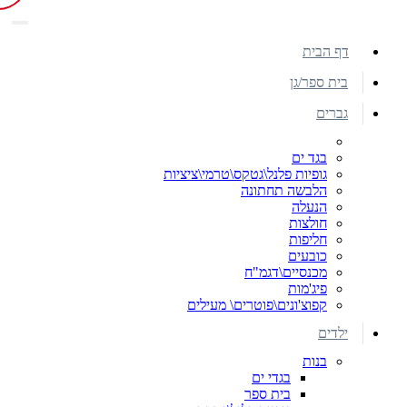
דף הבית
בית ספר/גן
גברים
בגד ים
גופיות פלנל\גטקס\טרמי\ציציות
הלבשה תחתונה
הנעלה
חולצות
חליפות
כובעים
מכנסיים\דגמ"ח
פיג'מות
קפוצ'ונים\פוטרים\ מעילים
ילדים
בנות
בגדי ים
בית ספר