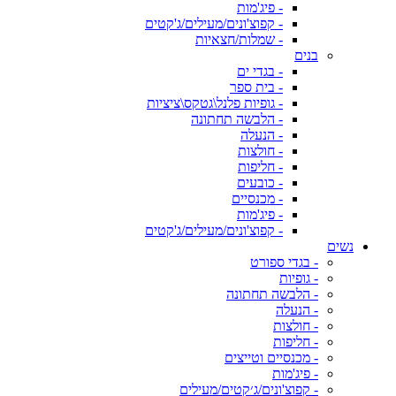
- פיג'מות
- קפוצ'ונים/מעילים/ג'קטים
- שמלות/חצאיות
בנים
- בגדי ים
- בית ספר
- גופיות פלנל\גטקס\ציציות
- הלבשה תחתונה
- הנעלה
- חולצות
- חליפות
- כובעים
- מכנסיים
- פיג'מות
- קפוצ'ונים/מעילים/ג'קטים
נשים
- בגדי ספורט
- גופיות
- הלבשה תחתונה
- הנעלה
- חולצות
- חליפות
- מכנסיים וטייצים
- פיג'מות
- קפוצ'ונים/ג׳קטים/מעילים