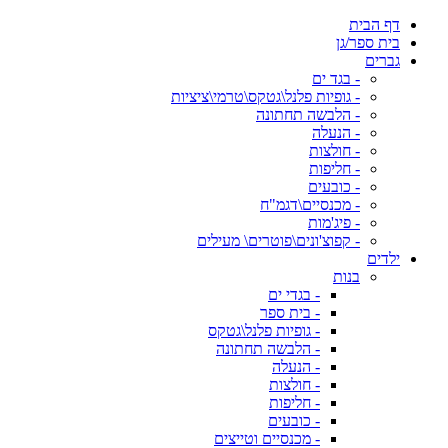
דף הבית
בית ספר/גן
גברים
- בגד ים
- גופיות פלנל\גטקס\טרמי\ציציות
- הלבשה תחתונה
- הנעלה
- חולצות
- חליפות
- כובעים
- מכנסיים\דגמ"ח
- פיג'מות
- קפוצ'ונים\פוטרים\ מעילים
ילדים
בנות
- בגדי ים
- בית ספר
- גופיות פלנל\גטקס
- הלבשה תחתונה
- הנעלה
- חולצות
- חליפות
- כובעים
- מכנסיים וטייצים