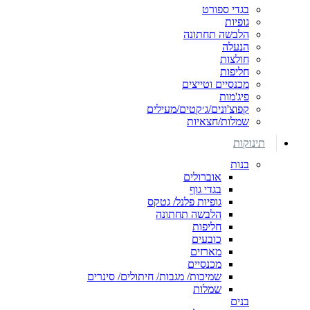
בגדי ספורט
גופיות
הלבשה תחתונה
הנעלה
חולצות
חליפות
מכנסיים וטייצים
פיג'מות
קפוצ'ונים/ג׳קטים/מעילים
שמלות/חצאיות
תינוקות
בנות
אוברולים
בגדי גוף
גופיות פלנל/ גטקס
הלבשה תחתונה
חליפות
כובעים
מארזים
מכנסיים
שמיכות/ מגבות/ חיתולים/ סינרים
שמלות
בנים