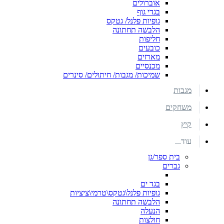
אוברולים
בגדי גוף
גופיות פלנל/ גטקס
הלבשה תחתונה
חליפות
כובעים
מארזים
מכנסיים
שמיכות/ מגבות/ חיתולים/ סינרים
מגבות
משחקים
קיץ
עוד...
בית ספר/גן
גברים
בגד ים
גופיות פלנל\גטקס\טרמי\ציציות
הלבשה תחתונה
הנעלה
חולצות