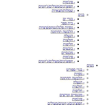
- פיג'מות
- קפוצ'ונים/מעילים/ג'קטים
- שמלות/חצאיות
בנים
- בגדי ים
- בית ספר
- גופיות פלנל\גטקס\ציציות
- הלבשה תחתונה
- הנעלה
- חולצות
- חליפות
- כובעים
- מכנסיים
- פיג'מות
- קפוצ'ונים/מעילים/ג'קטים
נשים
- בגדי ספורט
- גופיות
- הלבשה תחתונה
- הנעלה
- חולצות
- חליפות
- מכנסיים וטייצים
- פיג'מות
- קפוצ'ונים/ג׳קטים/מעילים