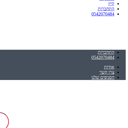
קיץ
התחברות
0542070484
התחברות
0542070484
אודות
צרו קשר
הסניפים שלנו