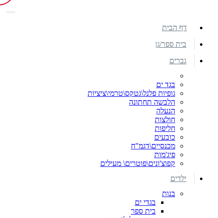
דף הבית
בית ספר/גן
גברים
בגד ים
גופיות פלנל\גטקס\טרמי\ציציות
הלבשה תחתונה
הנעלה
חולצות
חליפות
כובעים
מכנסיים\דגמ"ח
פיג'מות
קפוצ'ונים\פוטרים\ מעילים
ילדים
בנות
בגדי ים
בית ספר