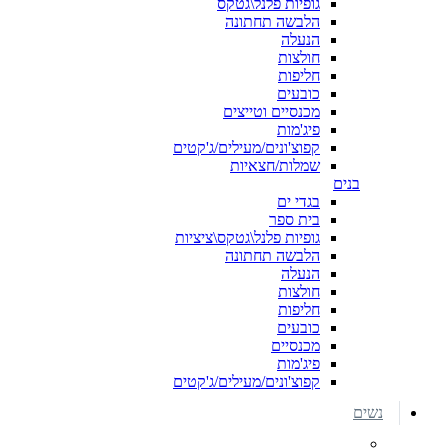
גופיות פלנל\גטקס
הלבשה תחתונה
הנעלה
חולצות
חליפות
כובעים
מכנסיים וטייצים
פיג'מות
קפוצ'ונים/מעילים/ג'קטים
שמלות/חצאיות
בנים
בגדי ים
בית ספר
גופיות פלנל\גטקס\ציציות
הלבשה תחתונה
הנעלה
חולצות
חליפות
כובעים
מכנסיים
פיג'מות
קפוצ'ונים/מעילים/ג'קטים
נשים