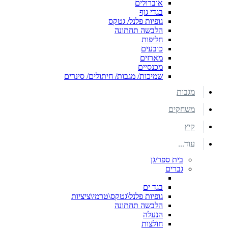
אוברולים
בגדי גוף
גופיות פלנל/ גטקס
הלבשה תחתונה
חליפות
כובעים
מארזים
מכנסיים
שמיכות/ מגבות/ חיתולים/ סינרים
מגבות
משחקים
קיץ
עוד...
בית ספר/גן
גברים
בגד ים
גופיות פלנל\גטקס\טרמי\ציציות
הלבשה תחתונה
הנעלה
חולצות