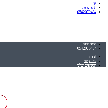
קיץ
התחברות
0542070484
התחברות
0542070484
אודות
צרו קשר
הסניפים שלנו