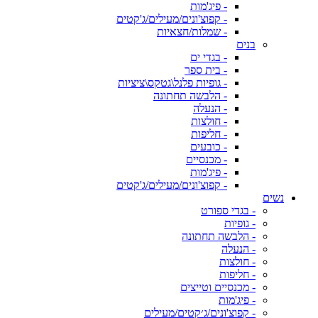
- פיג'מות
- קפוצ'ונים/מעילים/ג'קטים
- שמלות/חצאיות
בנים
- בגדי ים
- בית ספר
- גופיות פלנל\גטקס\ציציות
- הלבשה תחתונה
- הנעלה
- חולצות
- חליפות
- כובעים
- מכנסיים
- פיג'מות
- קפוצ'ונים/מעילים/ג'קטים
נשים
- בגדי ספורט
- גופיות
- הלבשה תחתונה
- הנעלה
- חולצות
- חליפות
- מכנסיים וטייצים
- פיג'מות
- קפוצ'ונים/ג׳קטים/מעילים