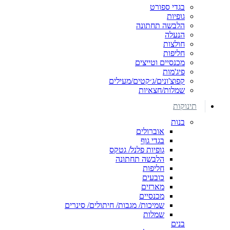
בגדי ספורט
גופיות
הלבשה תחתונה
הנעלה
חולצות
חליפות
מכנסיים וטייצים
פיג'מות
קפוצ'ונים/ג׳קטים/מעילים
שמלות/חצאיות
תינוקות
בנות
אוברולים
בגדי גוף
גופיות פלנל/ גטקס
הלבשה תחתונה
חליפות
כובעים
מארזים
מכנסיים
שמיכות/ מגבות/ חיתולים/ סינרים
שמלות
בנים