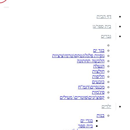
דף הבית
בית ספר/גן
גברים
בגד ים
גופיות פלנל\גטקס\טרמי\ציציות
הלבשה תחתונה
הנעלה
חולצות
חליפות
כובעים
מכנסיים\דגמ"ח
פיג'מות
קפוצ'ונים\פוטרים\ מעילים
ילדים
בנות
בגדי ים
בית ספר