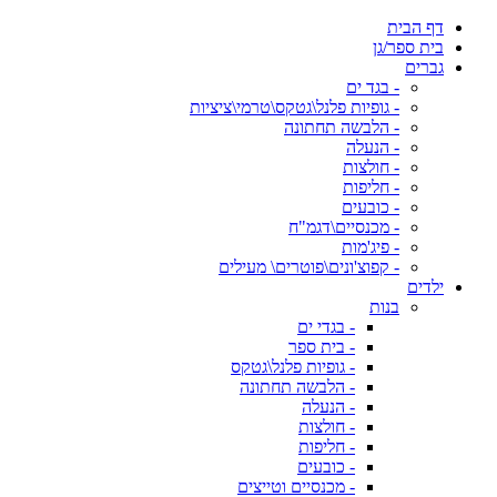
דף הבית
בית ספר/גן
גברים
- בגד ים
- גופיות פלנל\גטקס\טרמי\ציציות
- הלבשה תחתונה
- הנעלה
- חולצות
- חליפות
- כובעים
- מכנסיים\דגמ"ח
- פיג'מות
- קפוצ'ונים\פוטרים\ מעילים
ילדים
בנות
- בגדי ים
- בית ספר
- גופיות פלנל\גטקס
- הלבשה תחתונה
- הנעלה
- חולצות
- חליפות
- כובעים
- מכנסיים וטייצים