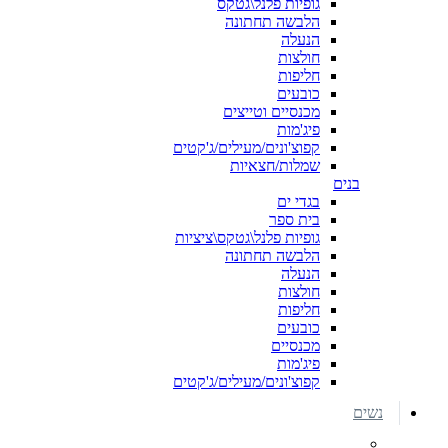
גופיות פלנל\גטקס
הלבשה תחתונה
הנעלה
חולצות
חליפות
כובעים
מכנסיים וטייצים
פיג'מות
קפוצ'ונים/מעילים/ג'קטים
שמלות/חצאיות
בנים
בגדי ים
בית ספר
גופיות פלנל\גטקס\ציציות
הלבשה תחתונה
הנעלה
חולצות
חליפות
כובעים
מכנסיים
פיג'מות
קפוצ'ונים/מעילים/ג'קטים
נשים