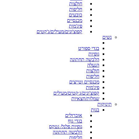
חולצות
חליפות
כובעים
מכנסיים
פיג'מות
קפוצ'ונים/מעילים/ג'קטים
נשים
בגדי ספורט
גופיות
הלבשה תחתונה
הנעלה
חולצות
חליפות
מכנסיים וטייצים
פיג'מות
קפוצ'ונים/ג׳קטים/מעילים
שמלות/חצאיות
תינוקות
בנות
אוברולים
בגדי גוף
גופיות פלנל/ גטקס
הלבשה תחתונה
חליפות