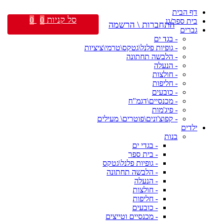
דף הבית
סל קניות
0
0
בית ספר/גן
התחברות \ הרשמה
גברים
- בגד ים
- גופיות פלנל\גטקס\טרמי\ציציות
- הלבשה תחתונה
- הנעלה
- חולצות
- חליפות
- כובעים
- מכנסיים\דגמ"ח
- פיג'מות
- קפוצ'ונים\פוטרים\ מעילים
ילדים
בנות
- בגדי ים
- בית ספר
- גופיות פלנל\גטקס
- הלבשה תחתונה
- הנעלה
- חולצות
- חליפות
- כובעים
- מכנסיים וטייצים