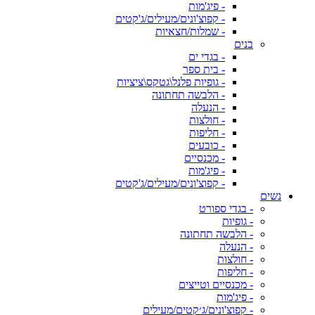
- פיג'מות
- קפוצ'ונים/מעילים/ג'קטים
- שמלות/חצאיות
בנים
- בגדי ים
- בית ספר
- גופיות פלנל\גטקס\ציציות
- הלבשה תחתונה
- הנעלה
- חולצות
- חליפות
- כובעים
- מכנסיים
- פיג'מות
- קפוצ'ונים/מעילים/ג'קטים
נשים
- בגדי ספורט
- גופיות
- הלבשה תחתונה
- הנעלה
- חולצות
- חליפות
- מכנסיים וטייצים
- פיג'מות
- קפוצ'ונים/ג׳קטים/מעילים