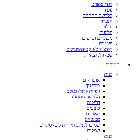
בגדי ספורט
גופיות
הלבשה תחתונה
הנעלה
חולצות
חליפות
מכנסיים וטייצים
פיג'מות
קפוצ'ונים/ג׳קטים/מעילים
שמלות/חצאיות
תינוקות
בנות
אוברולים
בגדי גוף
גופיות פלנל/ גטקס
הלבשה תחתונה
חליפות
כובעים
מארזים
מכנסיים
שמיכות/ מגבות/ חיתולים/ סינרים
שמלות
בנים