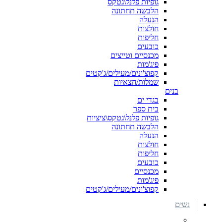
גופיות פלנל\גטקס
הלבשה תחתונה
הנעלה
חולצות
חליפות
כובעים
מכנסיים וטייצים
פיג'מות
קפוצ'ונים/מעילים/ג'קטים
שמלות/חצאיות
בנים
בגדי ים
בית ספר
גופיות פלנל\גטקס\ציציות
הלבשה תחתונה
הנעלה
חולצות
חליפות
כובעים
מכנסיים
פיג'מות
קפוצ'ונים/מעילים/ג'קטים
נשים