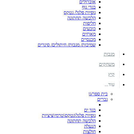
אוברולים
בגדי גוף
גופיות פלנל/ גטקס
הלבשה תחתונה
חליפות
כובעים
מארזים
מכנסיים
שמיכות/ מגבות/ חיתולים/ סינרים
מגבות
משחקים
קיץ
עוד...
בית ספר/גן
גברים
בגד ים
גופיות פלנל\גטקס\טרמי\ציציות
הלבשה תחתונה
הנעלה
חולצות