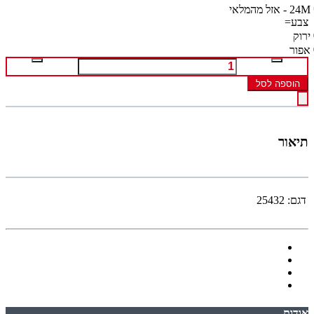
24M - אזל מהמלאי
צבע=
ירוק
אפור
הוספה לסל
תיאור
דגם:
25432
אודות