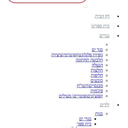
דף הבית
בית ספר/גן
גברים
בגד ים
גופיות פלנל\גטקס\טרמי\ציציות
הלבשה תחתונה
הנעלה
חולצות
חליפות
כובעים
מכנסיים\דגמ"ח
פיג'מות
קפוצ'ונים\פוטרים\ מעילים
ילדים
בנות
בגדי ים
בית ספר