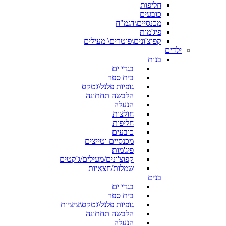
חליפות
כובעים
מכנסיים\דגמ"ח
פיג'מות
קפוצ'ונים\פוטרים\ מעילים
ילדים
בנות
בגדי ים
בית ספר
גופיות פלנל\גטקס
הלבשה תחתונה
הנעלה
חולצות
חליפות
כובעים
מכנסיים וטייצים
פיג'מות
קפוצ'ונים/מעילים/ג'קטים
שמלות/חצאיות
בנים
בגדי ים
בית ספר
גופיות פלנל\גטקס\ציציות
הלבשה תחתונה
הנעלה