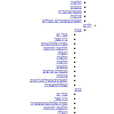
חליפות
כובעים
מכנסיים\דגמ"ח
פיג'מות
קפוצ'ונים\פוטרים\ מעילים
ילדים
בנות
בגדי ים
בית ספר
גופיות פלנל\גטקס
הלבשה תחתונה
הנעלה
חולצות
חליפות
כובעים
מכנסיים וטייצים
פיג'מות
קפוצ'ונים/מעילים/ג'קטים
שמלות/חצאיות
בנים
בגדי ים
בית ספר
גופיות פלנל\גטקס\ציציות
הלבשה תחתונה
הנעלה