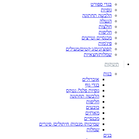
בגדי ספורט
גופיות
הלבשה תחתונה
הנעלה
חולצות
חליפות
מכנסיים וטייצים
פיג'מות
קפוצ'ונים/ג׳קטים/מעילים
שמלות/חצאיות
תינוקות
בנות
אוברולים
בגדי גוף
גופיות פלנל/ גטקס
הלבשה תחתונה
חליפות
כובעים
מארזים
מכנסיים
שמיכות/ מגבות/ חיתולים/ סינרים
שמלות
בנים