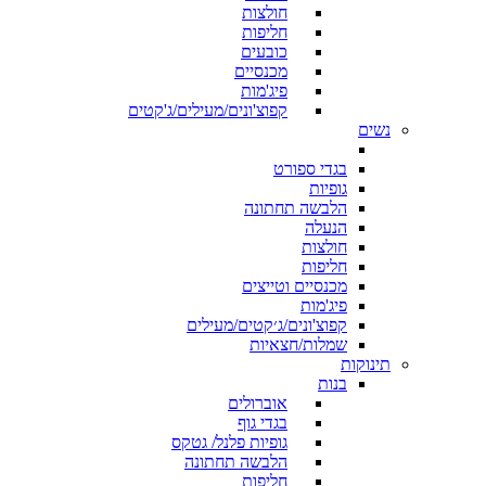
חולצות
חליפות
כובעים
מכנסיים
פיג'מות
קפוצ'ונים/מעילים/ג'קטים
נשים
בגדי ספורט
גופיות
הלבשה תחתונה
הנעלה
חולצות
חליפות
מכנסיים וטייצים
פיג'מות
קפוצ'ונים/ג׳קטים/מעילים
שמלות/חצאיות
תינוקות
בנות
אוברולים
בגדי גוף
גופיות פלנל/ גטקס
הלבשה תחתונה
חליפות