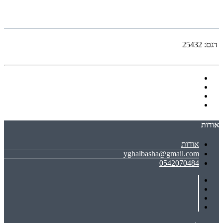
דגם:
25432
אודות
אודות
yghalbasha@gmail.com
0542070484