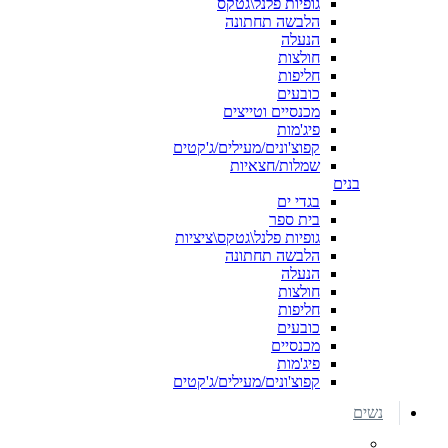
גופיות פלנל\גטקס
הלבשה תחתונה
הנעלה
חולצות
חליפות
כובעים
מכנסיים וטייצים
פיג'מות
קפוצ'ונים/מעילים/ג'קטים
שמלות/חצאיות
בנים
בגדי ים
בית ספר
גופיות פלנל\גטקס\ציציות
הלבשה תחתונה
הנעלה
חולצות
חליפות
כובעים
מכנסיים
פיג'מות
קפוצ'ונים/מעילים/ג'קטים
נשים