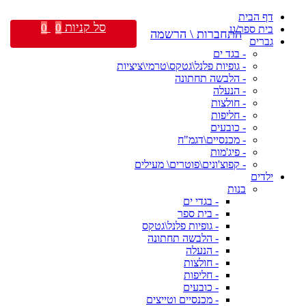
דף הבית
סל קניות
0
0
בית ספר/גן
התחברות \ הרשמה
גברים
- בגד ים
- גופיות פלנל\גטקס\טרמי\ציציות
- הלבשה תחתונה
- הנעלה
- חולצות
- חליפות
- כובעים
- מכנסיים\דגמ"ח
- פיג'מות
- קפוצ'ונים\פוטרים\ מעילים
ילדים
בנות
- בגדי ים
- בית ספר
- גופיות פלנל\גטקס
- הלבשה תחתונה
- הנעלה
- חולצות
- חליפות
- כובעים
- מכנסיים וטייצים