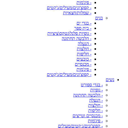
- פיג'מות
- קפוצ'ונים/מעילים/ג'קטים
- שמלות/חצאיות
בנים
- בגדי ים
- בית ספר
- גופיות פלנל\גטקס\ציציות
- הלבשה תחתונה
- הנעלה
- חולצות
- חליפות
- כובעים
- מכנסיים
- פיג'מות
- קפוצ'ונים/מעילים/ג'קטים
נשים
- בגדי ספורט
- גופיות
- הלבשה תחתונה
- הנעלה
- חולצות
- חליפות
- מכנסיים וטייצים
- פיג'מות
- קפוצ'ונים/ג׳קטים/מעילים