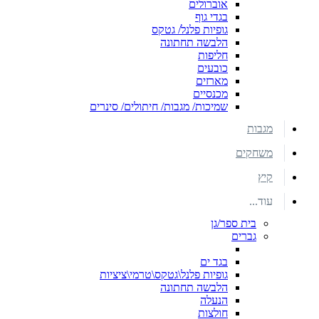
אוברולים
בגדי גוף
גופיות פלנל/ גטקס
הלבשה תחתונה
חליפות
כובעים
מארזים
מכנסיים
שמיכות/ מגבות/ חיתולים/ סינרים
מגבות
משחקים
קיץ
עוד...
בית ספר/גן
גברים
בגד ים
גופיות פלנל\גטקס\טרמי\ציציות
הלבשה תחתונה
הנעלה
חולצות