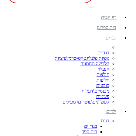
דף הבית
בית ספר/גן
גברים
בגד ים
גופיות פלנל\גטקס\טרמי\ציציות
הלבשה תחתונה
הנעלה
חולצות
חליפות
כובעים
מכנסיים\דגמ"ח
פיג'מות
קפוצ'ונים\פוטרים\ מעילים
ילדים
בנות
בגדי ים
בית ספר