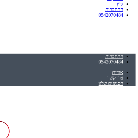
קיץ
התחברות
0542070484
התחברות
0542070484
אודות
צרו קשר
הסניפים שלנו