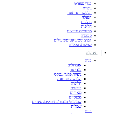
בגדי ספורט
גופיות
הלבשה תחתונה
הנעלה
חולצות
חליפות
מכנסיים וטייצים
פיג'מות
קפוצ'ונים/ג׳קטים/מעילים
שמלות/חצאיות
תינוקות
בנות
אוברולים
בגדי גוף
גופיות פלנל/ גטקס
הלבשה תחתונה
חליפות
כובעים
מארזים
מכנסיים
שמיכות/ מגבות/ חיתולים/ סינרים
שמלות
בנים