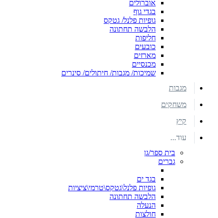
אוברולים
בגדי גוף
גופיות פלנל/ גטקס
הלבשה תחתונה
חליפות
כובעים
מארזים
מכנסיים
שמיכות/ מגבות/ חיתולים/ סינרים
מגבות
משחקים
קיץ
עוד...
בית ספר/גן
גברים
בגד ים
גופיות פלנל\גטקס\טרמי\ציציות
הלבשה תחתונה
הנעלה
חולצות