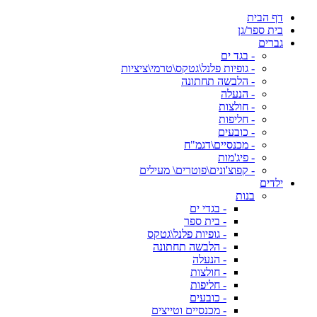
דף הבית
בית ספר/גן
גברים
- בגד ים
- גופיות פלנל\גטקס\טרמי\ציציות
- הלבשה תחתונה
- הנעלה
- חולצות
- חליפות
- כובעים
- מכנסיים\דגמ"ח
- פיג'מות
- קפוצ'ונים\פוטרים\ מעילים
ילדים
בנות
- בגדי ים
- בית ספר
- גופיות פלנל\גטקס
- הלבשה תחתונה
- הנעלה
- חולצות
- חליפות
- כובעים
- מכנסיים וטייצים