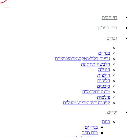
דף הבית
בית ספר/גן
גברים
בגד ים
גופיות פלנל\גטקס\טרמי\ציציות
הלבשה תחתונה
הנעלה
חולצות
חליפות
כובעים
מכנסיים\דגמ"ח
פיג'מות
קפוצ'ונים\פוטרים\ מעילים
ילדים
בנות
בגדי ים
בית ספר