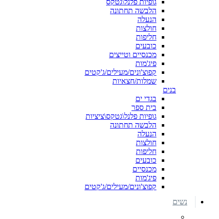
גופיות פלנל\גטקס
הלבשה תחתונה
הנעלה
חולצות
חליפות
כובעים
מכנסיים וטייצים
פיג'מות
קפוצ'ונים/מעילים/ג'קטים
שמלות/חצאיות
בנים
בגדי ים
בית ספר
גופיות פלנל\גטקס\ציציות
הלבשה תחתונה
הנעלה
חולצות
חליפות
כובעים
מכנסיים
פיג'מות
קפוצ'ונים/מעילים/ג'קטים
נשים