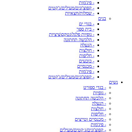
- פיג'מות
- קפוצ'ונים/מעילים/ג'קטים
- שמלות/חצאיות
בנים
- בגדי ים
- בית ספר
- גופיות פלנל\גטקס\ציציות
- הלבשה תחתונה
- הנעלה
- חולצות
- חליפות
- כובעים
- מכנסיים
- פיג'מות
- קפוצ'ונים/מעילים/ג'קטים
נשים
- בגדי ספורט
- גופיות
- הלבשה תחתונה
- הנעלה
- חולצות
- חליפות
- מכנסיים וטייצים
- פיג'מות
- קפוצ'ונים/ג׳קטים/מעילים