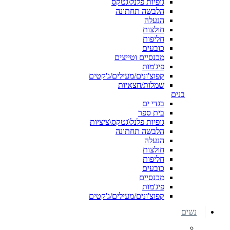
גופיות פלנל\גטקס
הלבשה תחתונה
הנעלה
חולצות
חליפות
כובעים
מכנסיים וטייצים
פיג'מות
קפוצ'ונים/מעילים/ג'קטים
שמלות/חצאיות
בנים
בגדי ים
בית ספר
גופיות פלנל\גטקס\ציציות
הלבשה תחתונה
הנעלה
חולצות
חליפות
כובעים
מכנסיים
פיג'מות
קפוצ'ונים/מעילים/ג'קטים
נשים