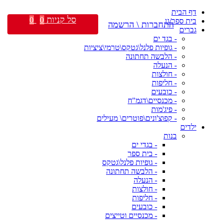
דף הבית
סל קניות
0
0
בית ספר/גן
התחברות \ הרשמה
גברים
- בגד ים
- גופיות פלנל\גטקס\טרמי\ציציות
- הלבשה תחתונה
- הנעלה
- חולצות
- חליפות
- כובעים
- מכנסיים\דגמ"ח
- פיג'מות
- קפוצ'ונים\פוטרים\ מעילים
ילדים
בנות
- בגדי ים
- בית ספר
- גופיות פלנל\גטקס
- הלבשה תחתונה
- הנעלה
- חולצות
- חליפות
- כובעים
- מכנסיים וטייצים