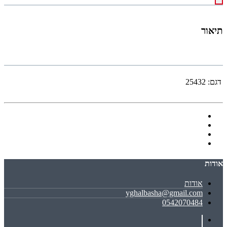
תיאור
דגם:
25432
אודות
אודות
yghalbasha@gmail.com
0542070484