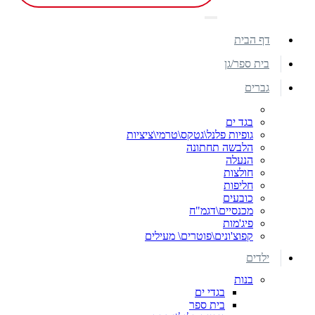
דף הבית
בית ספר/גן
גברים
בגד ים
גופיות פלנל\גטקס\טרמי\ציציות
הלבשה תחתונה
הנעלה
חולצות
חליפות
כובעים
מכנסיים\דגמ"ח
פיג'מות
קפוצ'ונים\פוטרים\ מעילים
ילדים
בנות
בגדי ים
בית ספר