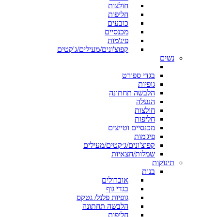
חולצות
חליפות
כובעים
מכנסיים
פיג'מות
קפוצ'ונים/מעילים/ג'קטים
נשים
בגדי ספורט
גופיות
הלבשה תחתונה
הנעלה
חולצות
חליפות
מכנסיים וטייצים
פיג'מות
קפוצ'ונים/ג׳קטים/מעילים
שמלות/חצאיות
תינוקות
בנות
אוברולים
בגדי גוף
גופיות פלנל/ גטקס
הלבשה תחתונה
חליפות