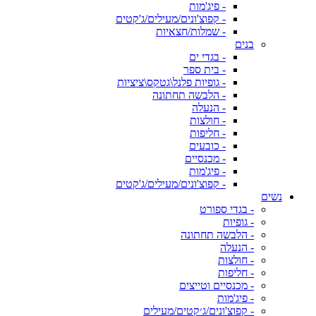
- פיג'מות
- קפוצ'ונים/מעילים/ג'קטים
- שמלות/חצאיות
בנים
- בגדי ים
- בית ספר
- גופיות פלנל\גטקס\ציציות
- הלבשה תחתונה
- הנעלה
- חולצות
- חליפות
- כובעים
- מכנסיים
- פיג'מות
- קפוצ'ונים/מעילים/ג'קטים
נשים
- בגדי ספורט
- גופיות
- הלבשה תחתונה
- הנעלה
- חולצות
- חליפות
- מכנסיים וטייצים
- פיג'מות
- קפוצ'ונים/ג׳קטים/מעילים