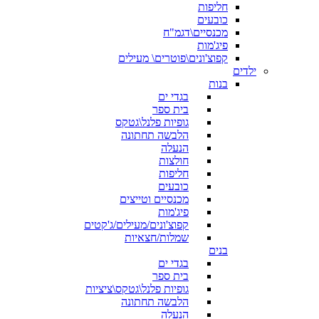
חליפות
כובעים
מכנסיים\דגמ"ח
פיג'מות
קפוצ'ונים\פוטרים\ מעילים
ילדים
בנות
בגדי ים
בית ספר
גופיות פלנל\גטקס
הלבשה תחתונה
הנעלה
חולצות
חליפות
כובעים
מכנסיים וטייצים
פיג'מות
קפוצ'ונים/מעילים/ג'קטים
שמלות/חצאיות
בנים
בגדי ים
בית ספר
גופיות פלנל\גטקס\ציציות
הלבשה תחתונה
הנעלה