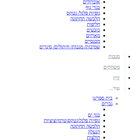
אוברולים
בגדי גוף
גופיות פלנל/ גטקס
הלבשה תחתונה
חליפות
כובעים
מארזים
מכנסיים
שמיכות/ מגבות/ חיתולים/ סינרים
מגבות
משחקים
קיץ
עוד...
בית ספר/גן
גברים
בגד ים
גופיות פלנל\גטקס\טרמי\ציציות
הלבשה תחתונה
הנעלה
חולצות