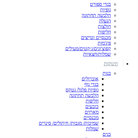
בגדי ספורט
גופיות
הלבשה תחתונה
הנעלה
חולצות
חליפות
מכנסיים וטייצים
פיג'מות
קפוצ'ונים/ג׳קטים/מעילים
שמלות/חצאיות
תינוקות
בנות
אוברולים
בגדי גוף
גופיות פלנל/ גטקס
הלבשה תחתונה
חליפות
כובעים
מארזים
מכנסיים
שמיכות/ מגבות/ חיתולים/ סינרים
שמלות
בנים