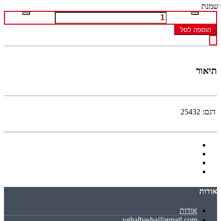
שמנת
הוספה לסל
תיאור
דגם:
25432
אודות
אודות
yghalbasha@gmail.com