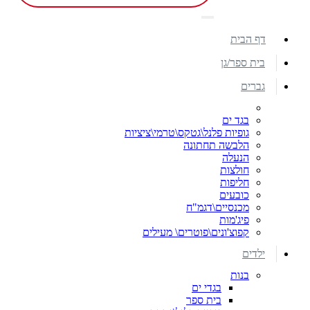
דף הבית
בית ספר/גן
גברים
בגד ים
גופיות פלנל\גטקס\טרמי\ציציות
הלבשה תחתונה
הנעלה
חולצות
חליפות
כובעים
מכנסיים\דגמ"ח
פיג'מות
קפוצ'ונים\פוטרים\ מעילים
ילדים
בנות
בגדי ים
בית ספר