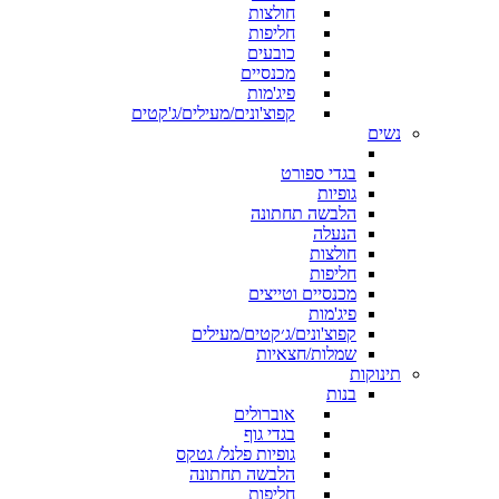
חולצות
חליפות
כובעים
מכנסיים
פיג'מות
קפוצ'ונים/מעילים/ג'קטים
נשים
בגדי ספורט
גופיות
הלבשה תחתונה
הנעלה
חולצות
חליפות
מכנסיים וטייצים
פיג'מות
קפוצ'ונים/ג׳קטים/מעילים
שמלות/חצאיות
תינוקות
בנות
אוברולים
בגדי גוף
גופיות פלנל/ גטקס
הלבשה תחתונה
חליפות