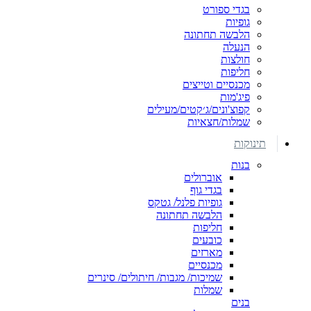
בגדי ספורט
גופיות
הלבשה תחתונה
הנעלה
חולצות
חליפות
מכנסיים וטייצים
פיג'מות
קפוצ'ונים/ג׳קטים/מעילים
שמלות/חצאיות
תינוקות
בנות
אוברולים
בגדי גוף
גופיות פלנל/ גטקס
הלבשה תחתונה
חליפות
כובעים
מארזים
מכנסיים
שמיכות/ מגבות/ חיתולים/ סינרים
שמלות
בנים