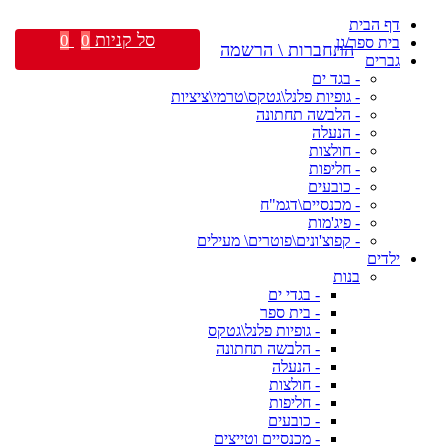
דף הבית
סל קניות
0
0
בית ספר/גן
התחברות \ הרשמה
גברים
- בגד ים
- גופיות פלנל\גטקס\טרמי\ציציות
- הלבשה תחתונה
- הנעלה
- חולצות
- חליפות
- כובעים
- מכנסיים\דגמ"ח
- פיג'מות
- קפוצ'ונים\פוטרים\ מעילים
ילדים
בנות
- בגדי ים
- בית ספר
- גופיות פלנל\גטקס
- הלבשה תחתונה
- הנעלה
- חולצות
- חליפות
- כובעים
- מכנסיים וטייצים