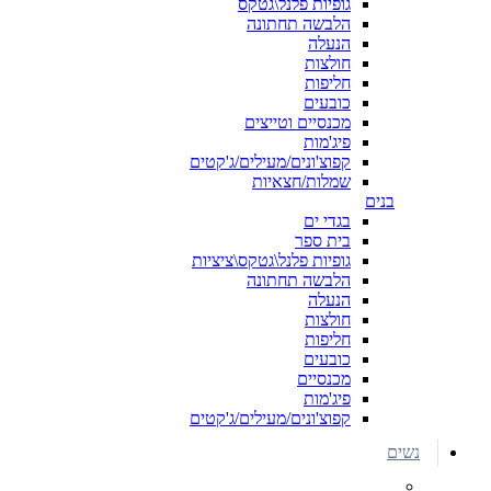
גופיות פלנל\גטקס
הלבשה תחתונה
הנעלה
חולצות
חליפות
כובעים
מכנסיים וטייצים
פיג'מות
קפוצ'ונים/מעילים/ג'קטים
שמלות/חצאיות
בנים
בגדי ים
בית ספר
גופיות פלנל\גטקס\ציציות
הלבשה תחתונה
הנעלה
חולצות
חליפות
כובעים
מכנסיים
פיג'מות
קפוצ'ונים/מעילים/ג'קטים
נשים