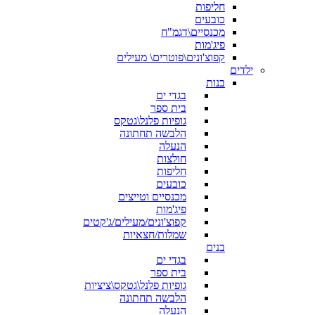
חליפות
כובעים
מכנסיים\דגמ"ח
פיג'מות
קפוצ'ונים\פוטרים\ מעילים
ילדים
בנות
בגדי ים
בית ספר
גופיות פלנל\גטקס
הלבשה תחתונה
הנעלה
חולצות
חליפות
כובעים
מכנסיים וטייצים
פיג'מות
קפוצ'ונים/מעילים/ג'קטים
שמלות/חצאיות
בנים
בגדי ים
בית ספר
גופיות פלנל\גטקס\ציציות
הלבשה תחתונה
הנעלה