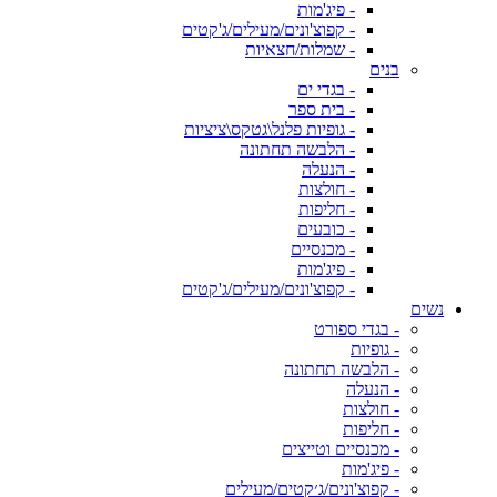
- פיג'מות
- קפוצ'ונים/מעילים/ג'קטים
- שמלות/חצאיות
בנים
- בגדי ים
- בית ספר
- גופיות פלנל\גטקס\ציציות
- הלבשה תחתונה
- הנעלה
- חולצות
- חליפות
- כובעים
- מכנסיים
- פיג'מות
- קפוצ'ונים/מעילים/ג'קטים
נשים
- בגדי ספורט
- גופיות
- הלבשה תחתונה
- הנעלה
- חולצות
- חליפות
- מכנסיים וטייצים
- פיג'מות
- קפוצ'ונים/ג׳קטים/מעילים