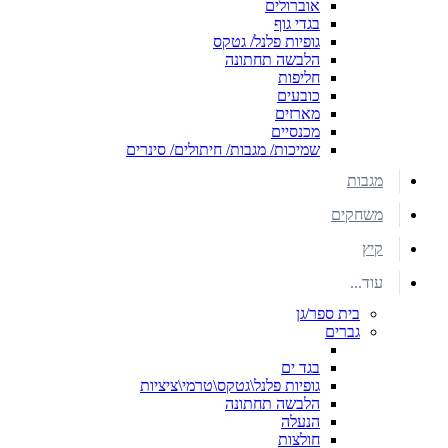
אוברולים
בגדי גוף
גופיות פלנל/ גטקס
הלבשה תחתונה
חליפות
כובעים
מארזים
מכנסיים
שמיכות/ מגבות/ חיתולים/ סינרים
מגבות
משחקים
קיץ
עוד...
בית ספר/גן
גברים
בגד ים
גופיות פלנל\גטקס\טרמי\ציציות
הלבשה תחתונה
הנעלה
חולצות