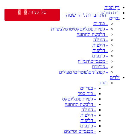
דף הבית
סל קניות
0
0
בית ספר/גן
התחברות \ הרשמה
גברים
- בגד ים
- גופיות פלנל\גטקס\טרמי\ציציות
- הלבשה תחתונה
- הנעלה
- חולצות
- חליפות
- כובעים
- מכנסיים\דגמ"ח
- פיג'מות
- קפוצ'ונים\פוטרים\ מעילים
ילדים
בנות
- בגדי ים
- בית ספר
- גופיות פלנל\גטקס
- הלבשה תחתונה
- הנעלה
- חולצות
- חליפות
- כובעים
- מכנסיים וטייצים