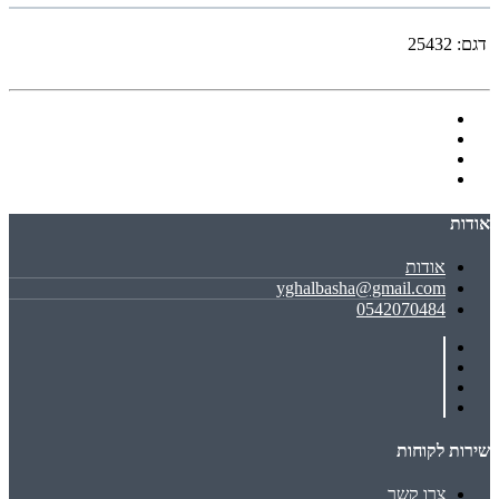
דגם:
25432
אודות
אודות
yghalbasha@gmail.com
0542070484
שירות לקוחות
צרו קשר