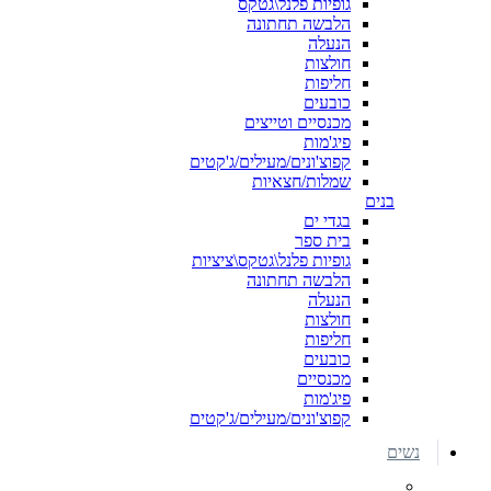
גופיות פלנל\גטקס
הלבשה תחתונה
הנעלה
חולצות
חליפות
כובעים
מכנסיים וטייצים
פיג'מות
קפוצ'ונים/מעילים/ג'קטים
שמלות/חצאיות
בנים
בגדי ים
בית ספר
גופיות פלנל\גטקס\ציציות
הלבשה תחתונה
הנעלה
חולצות
חליפות
כובעים
מכנסיים
פיג'מות
קפוצ'ונים/מעילים/ג'קטים
נשים