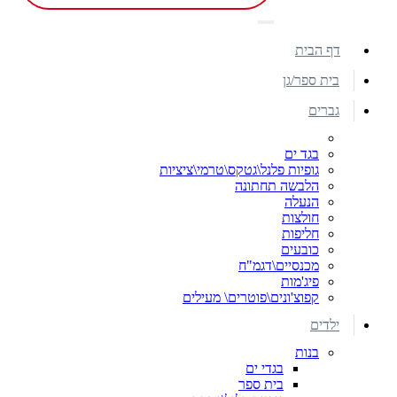
דף הבית
בית ספר/גן
גברים
בגד ים
גופיות פלנל\גטקס\טרמי\ציציות
הלבשה תחתונה
הנעלה
חולצות
חליפות
כובעים
מכנסיים\דגמ"ח
פיג'מות
קפוצ'ונים\פוטרים\ מעילים
ילדים
בנות
בגדי ים
בית ספר