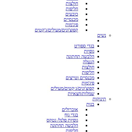
חולצות
חליפות
כובעים
מכנסיים
פיג'מות
קפוצ'ונים/מעילים/ג'קטים
נשים
בגדי ספורט
גופיות
הלבשה תחתונה
הנעלה
חולצות
חליפות
מכנסיים וטייצים
פיג'מות
קפוצ'ונים/ג׳קטים/מעילים
שמלות/חצאיות
תינוקות
בנות
אוברולים
בגדי גוף
גופיות פלנל/ גטקס
הלבשה תחתונה
חליפות