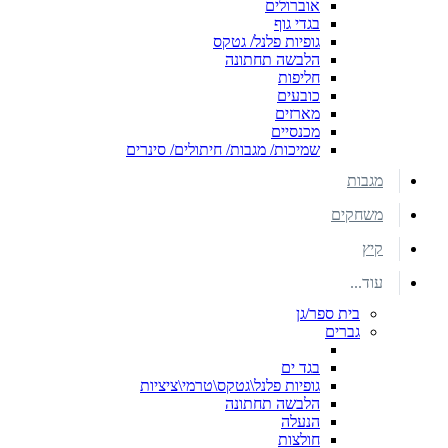
אוברולים
בגדי גוף
גופיות פלנל/ גטקס
הלבשה תחתונה
חליפות
כובעים
מארזים
מכנסיים
שמיכות/ מגבות/ חיתולים/ סינרים
מגבות
משחקים
קיץ
עוד...
בית ספר/גן
גברים
בגד ים
גופיות פלנל\גטקס\טרמי\ציציות
הלבשה תחתונה
הנעלה
חולצות