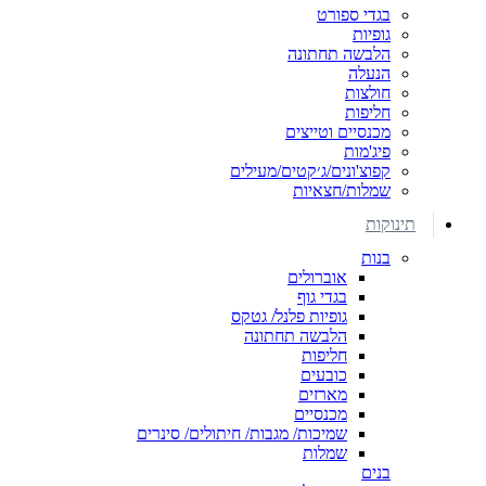
בגדי ספורט
גופיות
הלבשה תחתונה
הנעלה
חולצות
חליפות
מכנסיים וטייצים
פיג'מות
קפוצ'ונים/ג׳קטים/מעילים
שמלות/חצאיות
תינוקות
בנות
אוברולים
בגדי גוף
גופיות פלנל/ גטקס
הלבשה תחתונה
חליפות
כובעים
מארזים
מכנסיים
שמיכות/ מגבות/ חיתולים/ סינרים
שמלות
בנים