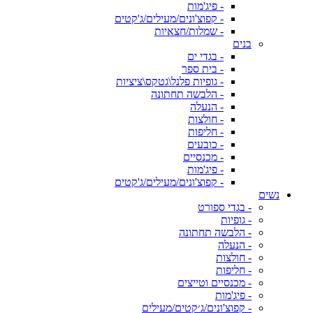
- פיג'מות
- קפוצ'ונים/מעילים/ג'קטים
- שמלות/חצאיות
בנים
- בגדי ים
- בית ספר
- גופיות פלנל\גטקס\ציציות
- הלבשה תחתונה
- הנעלה
- חולצות
- חליפות
- כובעים
- מכנסיים
- פיג'מות
- קפוצ'ונים/מעילים/ג'קטים
נשים
- בגדי ספורט
- גופיות
- הלבשה תחתונה
- הנעלה
- חולצות
- חליפות
- מכנסיים וטייצים
- פיג'מות
- קפוצ'ונים/ג׳קטים/מעילים