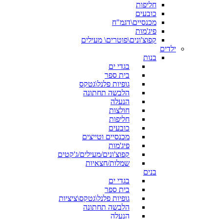
חליפות
כובעים
מכנסיים\דגמ"ח
פיג'מות
קפוצ'ונים\פוטרים\ מעילים
ילדים
בנות
בגדי ים
בית ספר
גופיות פלנל\גטקס
הלבשה תחתונה
הנעלה
חולצות
חליפות
כובעים
מכנסיים וטייצים
פיג'מות
קפוצ'ונים/מעילים/ג'קטים
שמלות/חצאיות
בנים
בגדי ים
בית ספר
גופיות פלנל\גטקס\ציציות
הלבשה תחתונה
הנעלה