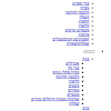
בגדי ספורט
גופיות
הלבשה תחתונה
הנעלה
חולצות
חליפות
מכנסיים וטייצים
פיג'מות
קפוצ'ונים/ג׳קטים/מעילים
שמלות/חצאיות
תינוקות
בנות
אוברולים
בגדי גוף
גופיות פלנל/ גטקס
הלבשה תחתונה
חליפות
כובעים
מארזים
מכנסיים
שמיכות/ מגבות/ חיתולים/ סינרים
שמלות
בנים