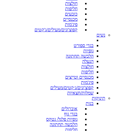
חולצות
חליפות
כובעים
מכנסיים
פיג'מות
קפוצ'ונים/מעילים/ג'קטים
נשים
בגדי ספורט
גופיות
הלבשה תחתונה
הנעלה
חולצות
חליפות
מכנסיים וטייצים
פיג'מות
קפוצ'ונים/ג׳קטים/מעילים
שמלות/חצאיות
תינוקות
בנות
אוברולים
בגדי גוף
גופיות פלנל/ גטקס
הלבשה תחתונה
חליפות