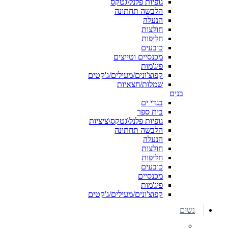
גופיות פלנל\גטקס
הלבשה תחתונה
הנעלה
חולצות
חליפות
כובעים
מכנסיים וטייצים
פיג'מות
קפוצ'ונים/מעילים/ג'קטים
שמלות/חצאיות
בנים
בגדי ים
בית ספר
גופיות פלנל\גטקס\ציציות
הלבשה תחתונה
הנעלה
חולצות
חליפות
כובעים
מכנסיים
פיג'מות
קפוצ'ונים/מעילים/ג'קטים
נשים