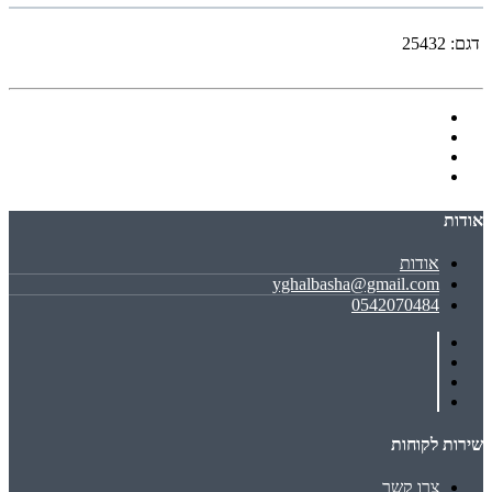
דגם:
25432
אודות
אודות
yghalbasha@gmail.com
0542070484
שירות לקוחות
צרו קשר