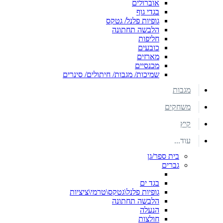
אוברולים
בגדי גוף
גופיות פלנל/ גטקס
הלבשה תחתונה
חליפות
כובעים
מארזים
מכנסיים
שמיכות/ מגבות/ חיתולים/ סינרים
מגבות
משחקים
קיץ
עוד...
בית ספר/גן
גברים
בגד ים
גופיות פלנל\גטקס\טרמי\ציציות
הלבשה תחתונה
הנעלה
חולצות