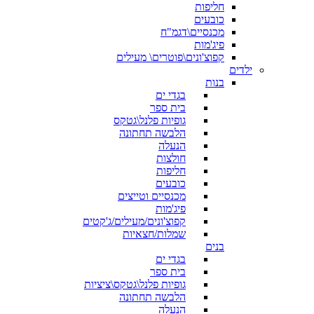
חליפות
כובעים
מכנסיים\דגמ"ח
פיג'מות
קפוצ'ונים\פוטרים\ מעילים
ילדים
בנות
בגדי ים
בית ספר
גופיות פלנל\גטקס
הלבשה תחתונה
הנעלה
חולצות
חליפות
כובעים
מכנסיים וטייצים
פיג'מות
קפוצ'ונים/מעילים/ג'קטים
שמלות/חצאיות
בנים
בגדי ים
בית ספר
גופיות פלנל\גטקס\ציציות
הלבשה תחתונה
הנעלה