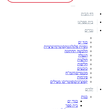
דף הבית
בית ספר/גן
גברים
בגד ים
גופיות פלנל\גטקס\טרמי\ציציות
הלבשה תחתונה
הנעלה
חולצות
חליפות
כובעים
מכנסיים\דגמ"ח
פיג'מות
קפוצ'ונים\פוטרים\ מעילים
ילדים
בנות
בגדי ים
בית ספר