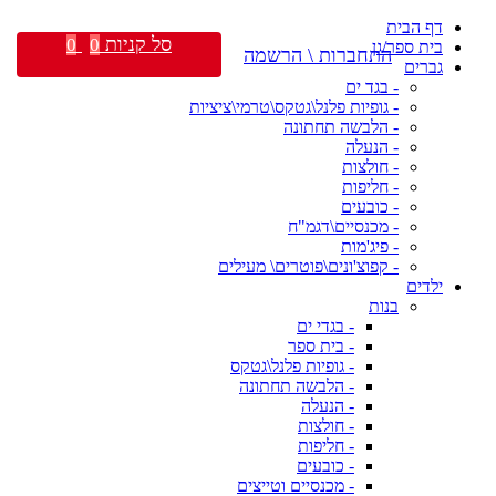
דף הבית
סל קניות
0
0
בית ספר/גן
התחברות \ הרשמה
גברים
- בגד ים
- גופיות פלנל\גטקס\טרמי\ציציות
- הלבשה תחתונה
- הנעלה
- חולצות
- חליפות
- כובעים
- מכנסיים\דגמ"ח
- פיג'מות
- קפוצ'ונים\פוטרים\ מעילים
ילדים
בנות
- בגדי ים
- בית ספר
- גופיות פלנל\גטקס
- הלבשה תחתונה
- הנעלה
- חולצות
- חליפות
- כובעים
- מכנסיים וטייצים