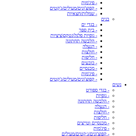
- פיג'מות
- קפוצ'ונים/מעילים/ג'קטים
- שמלות/חצאיות
בנים
- בגדי ים
- בית ספר
- גופיות פלנל\גטקס\ציציות
- הלבשה תחתונה
- הנעלה
- חולצות
- חליפות
- כובעים
- מכנסיים
- פיג'מות
- קפוצ'ונים/מעילים/ג'קטים
נשים
- בגדי ספורט
- גופיות
- הלבשה תחתונה
- הנעלה
- חולצות
- חליפות
- מכנסיים וטייצים
- פיג'מות
- קפוצ'ונים/ג׳קטים/מעילים