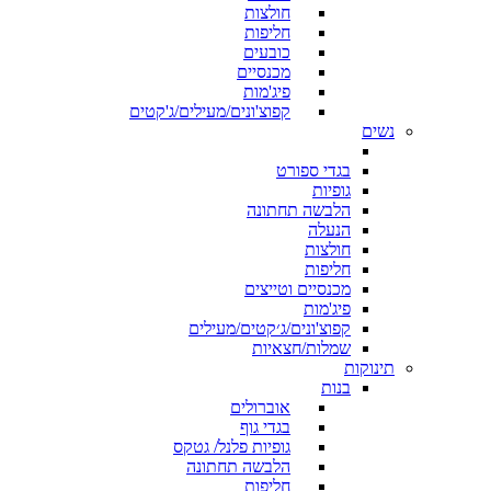
חולצות
חליפות
כובעים
מכנסיים
פיג'מות
קפוצ'ונים/מעילים/ג'קטים
נשים
בגדי ספורט
גופיות
הלבשה תחתונה
הנעלה
חולצות
חליפות
מכנסיים וטייצים
פיג'מות
קפוצ'ונים/ג׳קטים/מעילים
שמלות/חצאיות
תינוקות
בנות
אוברולים
בגדי גוף
גופיות פלנל/ גטקס
הלבשה תחתונה
חליפות