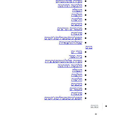
גופיות פלנל\גטקס
הלבשה תחתונה
הנעלה
חולצות
חליפות
כובעים
מכנסיים וטייצים
פיג'מות
קפוצ'ונים/מעילים/ג'קטים
שמלות/חצאיות
בנים
בגדי ים
בית ספר
גופיות פלנל\גטקס\ציציות
הלבשה תחתונה
הנעלה
חולצות
חליפות
כובעים
מכנסיים
פיג'מות
קפוצ'ונים/מעילים/ג'קטים
נשים