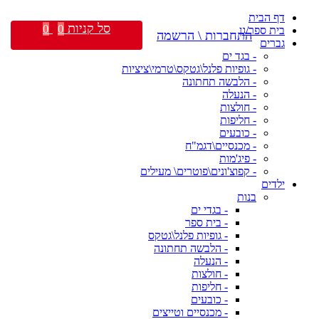
דף הבית
סל קניות
0
0
בית ספר/גן
התחברות \ הרשמה
גברים
- בגד ים
- גופיות פלנל\גטקס\טרמי\ציציות
- הלבשה תחתונה
- הנעלה
- חולצות
- חליפות
- כובעים
- מכנסיים\דגמ"ח
- פיג'מות
- קפוצ'ונים\פוטרים\ מעילים
ילדים
בנות
- בגדי ים
- בית ספר
- גופיות פלנל\גטקס
- הלבשה תחתונה
- הנעלה
- חולצות
- חליפות
- כובעים
- מכנסיים וטייצים