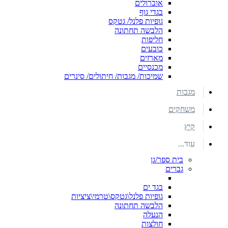
אוברולים
בגדי גוף
גופיות פלנל/ גטקס
הלבשה תחתונה
חליפות
כובעים
מארזים
מכנסיים
שמיכות/ מגבות/ חיתולים/ סינרים
מגבות
משחקים
קיץ
עוד...
בית ספר/גן
גברים
בגד ים
גופיות פלנל\גטקס\טרמי\ציציות
הלבשה תחתונה
הנעלה
חולצות