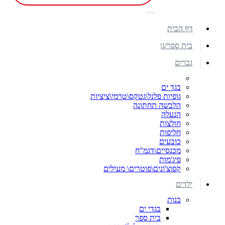
דף הבית
בית ספר/גן
גברים
בגד ים
גופיות פלנל\גטקס\טרמי\ציציות
הלבשה תחתונה
הנעלה
חולצות
חליפות
כובעים
מכנסיים\דגמ"ח
פיג'מות
קפוצ'ונים\פוטרים\ מעילים
ילדים
בנות
בגדי ים
בית ספר