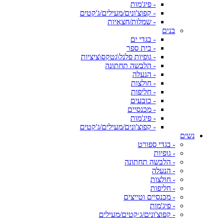
- פיג'מות
- קפוצ'ונים/מעילים/ג'קטים
- שמלות/חצאיות
בנים
- בגדי ים
- בית ספר
- גופיות פלנל\גטקס\ציציות
- הלבשה תחתונה
- הנעלה
- חולצות
- חליפות
- כובעים
- מכנסיים
- פיג'מות
- קפוצ'ונים/מעילים/ג'קטים
נשים
- בגדי ספורט
- גופיות
- הלבשה תחתונה
- הנעלה
- חולצות
- חליפות
- מכנסיים וטייצים
- פיג'מות
- קפוצ'ונים/ג׳קטים/מעילים