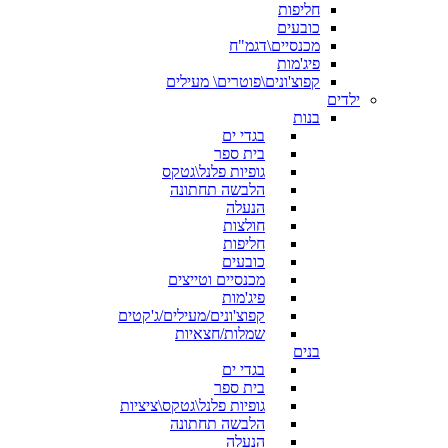
חליפות
כובעים
מכנסיים\דגמ"ח
פיג'מות
קפוצ'ונים\פוטרים\ מעילים
ילדים
בנות
בגדי ים
בית ספר
גופיות פלנל\גטקס
הלבשה תחתונה
הנעלה
חולצות
חליפות
כובעים
מכנסיים וטייצים
פיג'מות
קפוצ'ונים/מעילים/ג'קטים
שמלות/חצאיות
בנים
בגדי ים
בית ספר
גופיות פלנל\גטקס\ציציות
הלבשה תחתונה
הנעלה