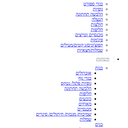
בגדי ספורט
גופיות
הלבשה תחתונה
הנעלה
חולצות
חליפות
מכנסיים וטייצים
פיג'מות
קפוצ'ונים/ג׳קטים/מעילים
שמלות/חצאיות
תינוקות
בנות
אוברולים
בגדי גוף
גופיות פלנל/ גטקס
הלבשה תחתונה
חליפות
כובעים
מארזים
מכנסיים
שמיכות/ מגבות/ חיתולים/ סינרים
שמלות
בנים