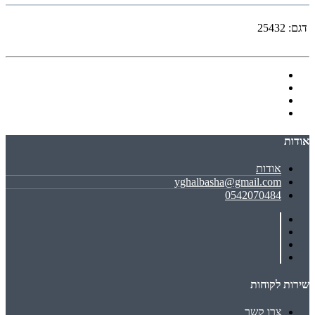
דגם:
25432
אודות
אודות
yghalbasha@gmail.com
0542070484
שירות לקוחות
צרו קשר