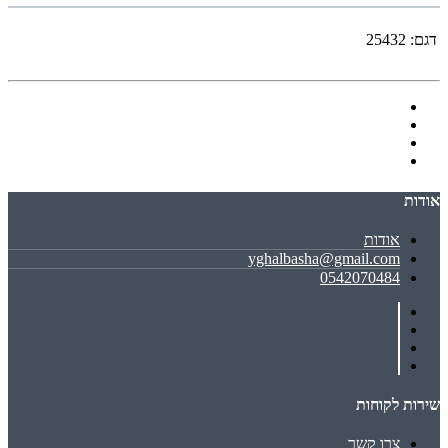
דגם:
25432
אודות
אודות
yghalbasha@gmail.com
0542070484
שירות לקוחות
צרו קשר