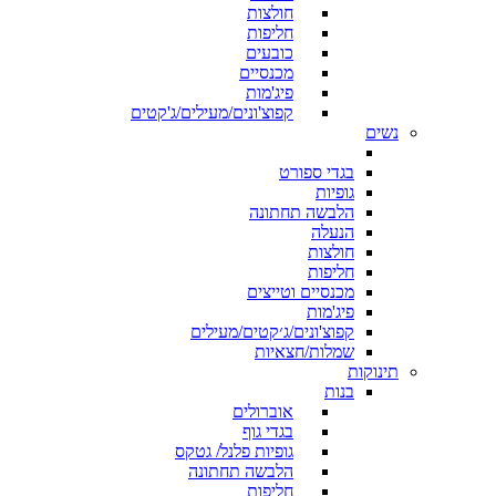
חולצות
חליפות
כובעים
מכנסיים
פיג'מות
קפוצ'ונים/מעילים/ג'קטים
נשים
בגדי ספורט
גופיות
הלבשה תחתונה
הנעלה
חולצות
חליפות
מכנסיים וטייצים
פיג'מות
קפוצ'ונים/ג׳קטים/מעילים
שמלות/חצאיות
תינוקות
בנות
אוברולים
בגדי גוף
גופיות פלנל/ גטקס
הלבשה תחתונה
חליפות