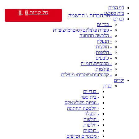
דף הבית
סל קניות
0
0
בית ספר/גן
התחברות \ הרשמה
גברים
- בגד ים
- גופיות פלנל\גטקס\טרמי\ציציות
- הלבשה תחתונה
- הנעלה
- חולצות
- חליפות
- כובעים
- מכנסיים\דגמ"ח
- פיג'מות
- קפוצ'ונים\פוטרים\ מעילים
ילדים
בנות
- בגדי ים
- בית ספר
- גופיות פלנל\גטקס
- הלבשה תחתונה
- הנעלה
- חולצות
- חליפות
- כובעים
- מכנסיים וטייצים