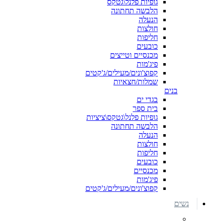
גופיות פלנל\גטקס
הלבשה תחתונה
הנעלה
חולצות
חליפות
כובעים
מכנסיים וטייצים
פיג'מות
קפוצ'ונים/מעילים/ג'קטים
שמלות/חצאיות
בנים
בגדי ים
בית ספר
גופיות פלנל\גטקס\ציציות
הלבשה תחתונה
הנעלה
חולצות
חליפות
כובעים
מכנסיים
פיג'מות
קפוצ'ונים/מעילים/ג'קטים
נשים