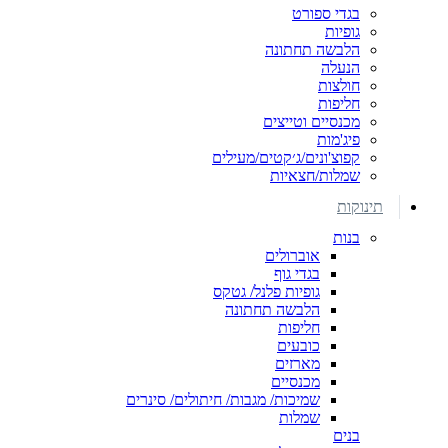
בגדי ספורט
גופיות
הלבשה תחתונה
הנעלה
חולצות
חליפות
מכנסיים וטייצים
פיג'מות
קפוצ'ונים/ג׳קטים/מעילים
שמלות/חצאיות
תינוקות
בנות
אוברולים
בגדי גוף
גופיות פלנל/ גטקס
הלבשה תחתונה
חליפות
כובעים
מארזים
מכנסיים
שמיכות/ מגבות/ חיתולים/ סינרים
שמלות
בנים