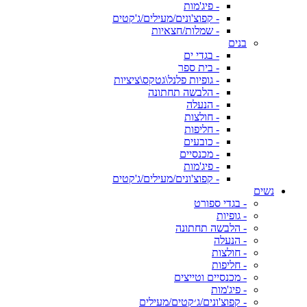
- פיג'מות
- קפוצ'ונים/מעילים/ג'קטים
- שמלות/חצאיות
בנים
- בגדי ים
- בית ספר
- גופיות פלנל\גטקס\ציציות
- הלבשה תחתונה
- הנעלה
- חולצות
- חליפות
- כובעים
- מכנסיים
- פיג'מות
- קפוצ'ונים/מעילים/ג'קטים
נשים
- בגדי ספורט
- גופיות
- הלבשה תחתונה
- הנעלה
- חולצות
- חליפות
- מכנסיים וטייצים
- פיג'מות
- קפוצ'ונים/ג׳קטים/מעילים