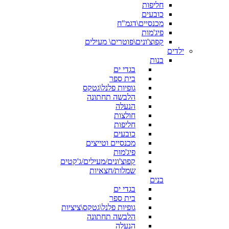
חליפות
כובעים
מכנסיים\דגמ"ח
פיג'מות
קפוצ'ונים\פוטרים\ מעילים
ילדים
בנות
בגדי ים
בית ספר
גופיות פלנל\גטקס
הלבשה תחתונה
הנעלה
חולצות
חליפות
כובעים
מכנסיים וטייצים
פיג'מות
קפוצ'ונים/מעילים/ג'קטים
שמלות/חצאיות
בנים
בגדי ים
בית ספר
גופיות פלנל\גטקס\ציציות
הלבשה תחתונה
הנעלה