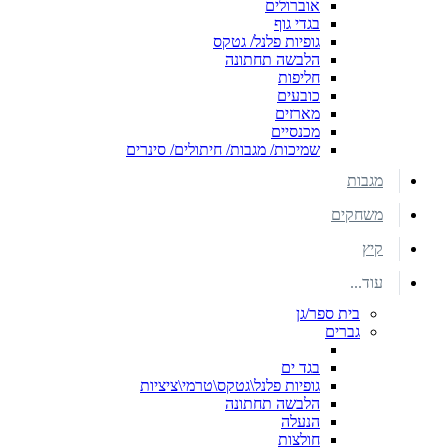
אוברולים
בגדי גוף
גופיות פלנל/ גטקס
הלבשה תחתונה
חליפות
כובעים
מארזים
מכנסיים
שמיכות/ מגבות/ חיתולים/ סינרים
מגבות
משחקים
קיץ
עוד...
בית ספר/גן
גברים
בגד ים
גופיות פלנל\גטקס\טרמי\ציציות
הלבשה תחתונה
הנעלה
חולצות