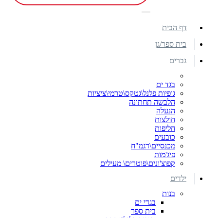
דף הבית
בית ספר/גן
גברים
בגד ים
גופיות פלנל\גטקס\טרמי\ציציות
הלבשה תחתונה
הנעלה
חולצות
חליפות
כובעים
מכנסיים\דגמ"ח
פיג'מות
קפוצ'ונים\פוטרים\ מעילים
ילדים
בנות
בגדי ים
בית ספר