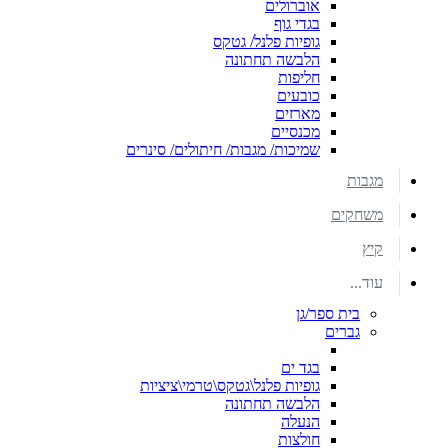
אוברולים
בגדי גוף
גופיות פלנל/ גטקס
הלבשה תחתונה
חליפות
כובעים
מארזים
מכנסיים
שמיכות/ מגבות/ חיתולים/ סינרים
מגבות
משחקים
קיץ
עוד...
בית ספר/גן
גברים
בגד ים
גופיות פלנל\גטקס\טרמי\ציציות
הלבשה תחתונה
הנעלה
חולצות