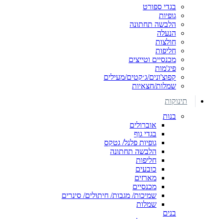
בגדי ספורט
גופיות
הלבשה תחתונה
הנעלה
חולצות
חליפות
מכנסיים וטייצים
פיג'מות
קפוצ'ונים/ג׳קטים/מעילים
שמלות/חצאיות
תינוקות
בנות
אוברולים
בגדי גוף
גופיות פלנל/ גטקס
הלבשה תחתונה
חליפות
כובעים
מארזים
מכנסיים
שמיכות/ מגבות/ חיתולים/ סינרים
שמלות
בנים