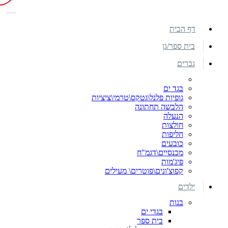
דף הבית
בית ספר/גן
גברים
בגד ים
גופיות פלנל\גטקס\טרמי\ציציות
הלבשה תחתונה
הנעלה
חולצות
חליפות
כובעים
מכנסיים\דגמ"ח
פיג'מות
קפוצ'ונים\פוטרים\ מעילים
ילדים
בנות
בגדי ים
בית ספר