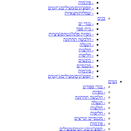
- פיג'מות
- קפוצ'ונים/מעילים/ג'קטים
- שמלות/חצאיות
בנים
- בגדי ים
- בית ספר
- גופיות פלנל\גטקס\ציציות
- הלבשה תחתונה
- הנעלה
- חולצות
- חליפות
- כובעים
- מכנסיים
- פיג'מות
- קפוצ'ונים/מעילים/ג'קטים
נשים
- בגדי ספורט
- גופיות
- הלבשה תחתונה
- הנעלה
- חולצות
- חליפות
- מכנסיים וטייצים
- פיג'מות
- קפוצ'ונים/ג׳קטים/מעילים