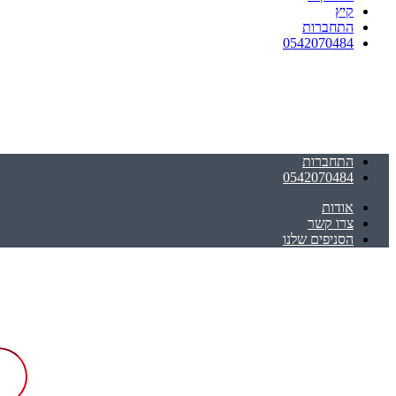
קיץ
התחברות
0542070484
התחברות
0542070484
אודות
צרו קשר
הסניפים שלנו