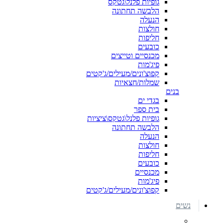
גופיות פלנל\גטקס
הלבשה תחתונה
הנעלה
חולצות
חליפות
כובעים
מכנסיים וטייצים
פיג'מות
קפוצ'ונים/מעילים/ג'קטים
שמלות/חצאיות
בנים
בגדי ים
בית ספר
גופיות פלנל\גטקס\ציציות
הלבשה תחתונה
הנעלה
חולצות
חליפות
כובעים
מכנסיים
פיג'מות
קפוצ'ונים/מעילים/ג'קטים
נשים