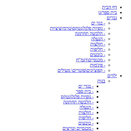
דף הבית
בית ספר/גן
גברים
- בגד ים
- גופיות פלנל\גטקס\טרמי\ציציות
- הלבשה תחתונה
- הנעלה
- חולצות
- חליפות
- כובעים
- מכנסיים\דגמ"ח
- פיג'מות
- קפוצ'ונים\פוטרים\ מעילים
ילדים
בנות
- בגדי ים
- בית ספר
- גופיות פלנל\גטקס
- הלבשה תחתונה
- הנעלה
- חולצות
- חליפות
- כובעים
- מכנסיים וטייצים