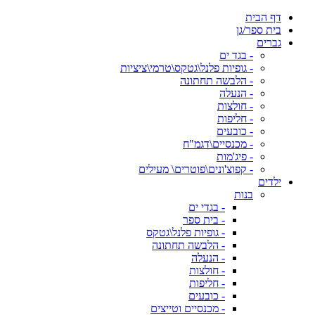
דף הבית
בית ספר/גן
גברים
- בגד ים
- גופיות פלנל\גטקס\טרמי\ציציות
- הלבשה תחתונה
- הנעלה
- חולצות
- חליפות
- כובעים
- מכנסיים\דגמ"ח
- פיג'מות
- קפוצ'ונים\פוטרים\ מעילים
ילדים
בנות
- בגדי ים
- בית ספר
- גופיות פלנל\גטקס
- הלבשה תחתונה
- הנעלה
- חולצות
- חליפות
- כובעים
- מכנסיים וטייצים