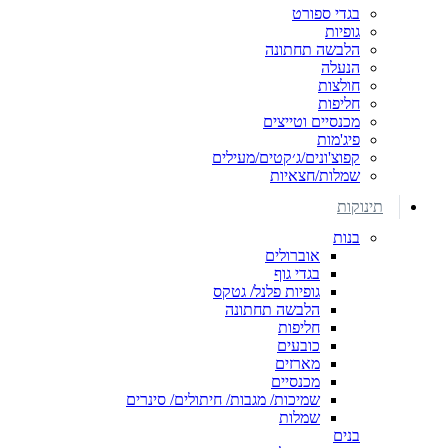
בגדי ספורט
גופיות
הלבשה תחתונה
הנעלה
חולצות
חליפות
מכנסיים וטייצים
פיג'מות
קפוצ'ונים/ג׳קטים/מעילים
שמלות/חצאיות
תינוקות
בנות
אוברולים
בגדי גוף
גופיות פלנל/ גטקס
הלבשה תחתונה
חליפות
כובעים
מארזים
מכנסיים
שמיכות/ מגבות/ חיתולים/ סינרים
שמלות
בנים