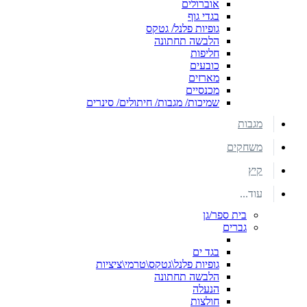
אוברולים
בגדי גוף
גופיות פלנל/ גטקס
הלבשה תחתונה
חליפות
כובעים
מארזים
מכנסיים
שמיכות/ מגבות/ חיתולים/ סינרים
מגבות
משחקים
קיץ
עוד...
בית ספר/גן
גברים
בגד ים
גופיות פלנל\גטקס\טרמי\ציציות
הלבשה תחתונה
הנעלה
חולצות