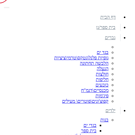
דף הבית
בית ספר/גן
גברים
בגד ים
גופיות פלנל\גטקס\טרמי\ציציות
הלבשה תחתונה
הנעלה
חולצות
חליפות
כובעים
מכנסיים\דגמ"ח
פיג'מות
קפוצ'ונים\פוטרים\ מעילים
ילדים
בנות
בגדי ים
בית ספר