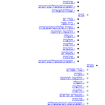
- פיג'מות
- קפוצ'ונים/מעילים/ג'קטים
- שמלות/חצאיות
בנים
- בגדי ים
- בית ספר
- גופיות פלנל\גטקס\ציציות
- הלבשה תחתונה
- הנעלה
- חולצות
- חליפות
- כובעים
- מכנסיים
- פיג'מות
- קפוצ'ונים/מעילים/ג'קטים
נשים
- בגדי ספורט
- גופיות
- הלבשה תחתונה
- הנעלה
- חולצות
- חליפות
- מכנסיים וטייצים
- פיג'מות
- קפוצ'ונים/ג׳קטים/מעילים