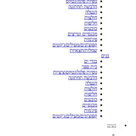
גופיות פלנל\גטקס
הלבשה תחתונה
הנעלה
חולצות
חליפות
כובעים
מכנסיים וטייצים
פיג'מות
קפוצ'ונים/מעילים/ג'קטים
שמלות/חצאיות
בנים
בגדי ים
בית ספר
גופיות פלנל\גטקס\ציציות
הלבשה תחתונה
הנעלה
חולצות
חליפות
כובעים
מכנסיים
פיג'מות
קפוצ'ונים/מעילים/ג'קטים
נשים