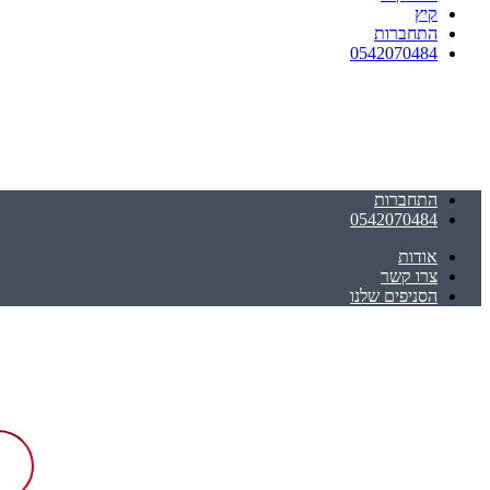
קיץ
התחברות
0542070484
התחברות
0542070484
אודות
צרו קשר
הסניפים שלנו