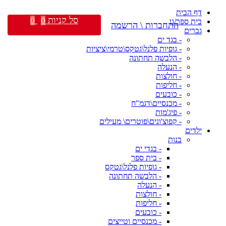
דף הבית
סל קניות
0
0
בית ספר/גן
התחברות \ הרשמה
גברים
- בגד ים
- גופיות פלנל\גטקס\טרמי\ציציות
- הלבשה תחתונה
- הנעלה
- חולצות
- חליפות
- כובעים
- מכנסיים\דגמ"ח
- פיג'מות
- קפוצ'ונים\פוטרים\ מעילים
ילדים
בנות
- בגדי ים
- בית ספר
- גופיות פלנל\גטקס
- הלבשה תחתונה
- הנעלה
- חולצות
- חליפות
- כובעים
- מכנסיים וטייצים