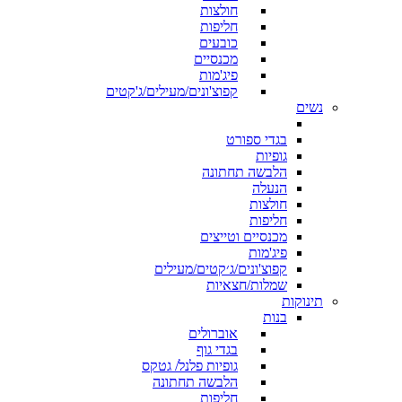
חולצות
חליפות
כובעים
מכנסיים
פיג'מות
קפוצ'ונים/מעילים/ג'קטים
נשים
בגדי ספורט
גופיות
הלבשה תחתונה
הנעלה
חולצות
חליפות
מכנסיים וטייצים
פיג'מות
קפוצ'ונים/ג׳קטים/מעילים
שמלות/חצאיות
תינוקות
בנות
אוברולים
בגדי גוף
גופיות פלנל/ גטקס
הלבשה תחתונה
חליפות