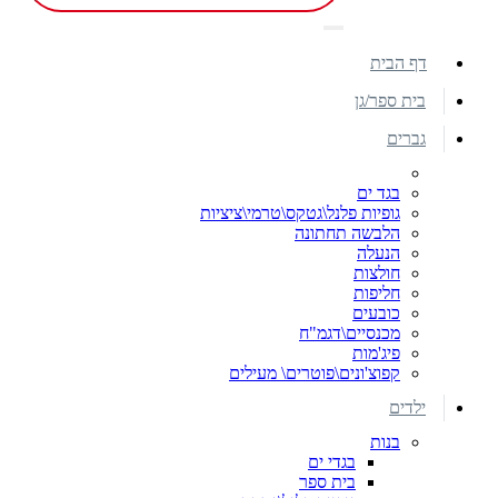
דף הבית
בית ספר/גן
גברים
בגד ים
גופיות פלנל\גטקס\טרמי\ציציות
הלבשה תחתונה
הנעלה
חולצות
חליפות
כובעים
מכנסיים\דגמ"ח
פיג'מות
קפוצ'ונים\פוטרים\ מעילים
ילדים
בנות
בגדי ים
בית ספר