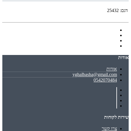
דגם:
25432
אודות
אודות
yghalbasha@gmail.com
0542070484
שירות לקוחות
צרו קשר