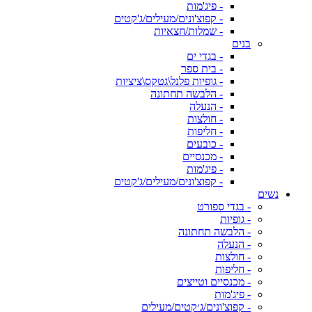
- פיג'מות
- קפוצ'ונים/מעילים/ג'קטים
- שמלות/חצאיות
בנים
- בגדי ים
- בית ספר
- גופיות פלנל\גטקס\ציציות
- הלבשה תחתונה
- הנעלה
- חולצות
- חליפות
- כובעים
- מכנסיים
- פיג'מות
- קפוצ'ונים/מעילים/ג'קטים
נשים
- בגדי ספורט
- גופיות
- הלבשה תחתונה
- הנעלה
- חולצות
- חליפות
- מכנסיים וטייצים
- פיג'מות
- קפוצ'ונים/ג׳קטים/מעילים