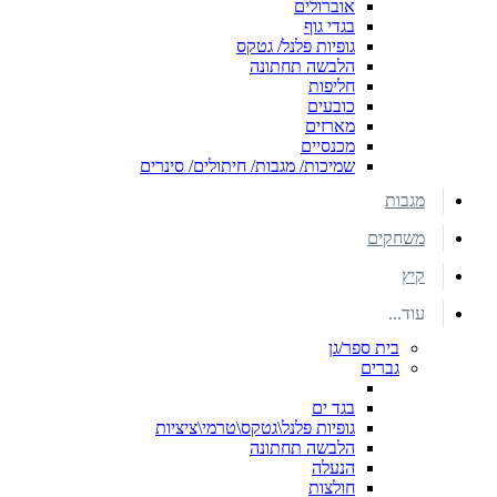
אוברולים
בגדי גוף
גופיות פלנל/ גטקס
הלבשה תחתונה
חליפות
כובעים
מארזים
מכנסיים
שמיכות/ מגבות/ חיתולים/ סינרים
מגבות
משחקים
קיץ
עוד...
בית ספר/גן
גברים
בגד ים
גופיות פלנל\גטקס\טרמי\ציציות
הלבשה תחתונה
הנעלה
חולצות