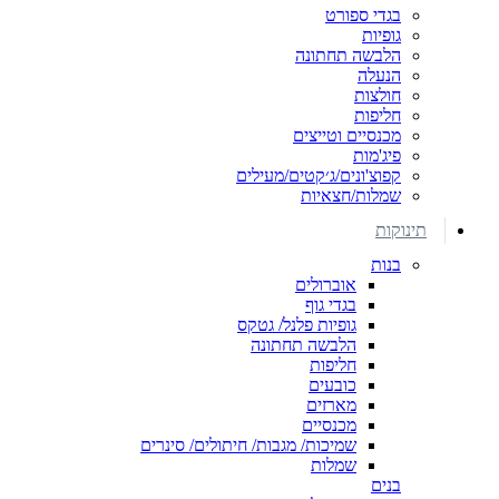
בגדי ספורט
גופיות
הלבשה תחתונה
הנעלה
חולצות
חליפות
מכנסיים וטייצים
פיג'מות
קפוצ'ונים/ג׳קטים/מעילים
שמלות/חצאיות
תינוקות
בנות
אוברולים
בגדי גוף
גופיות פלנל/ גטקס
הלבשה תחתונה
חליפות
כובעים
מארזים
מכנסיים
שמיכות/ מגבות/ חיתולים/ סינרים
שמלות
בנים