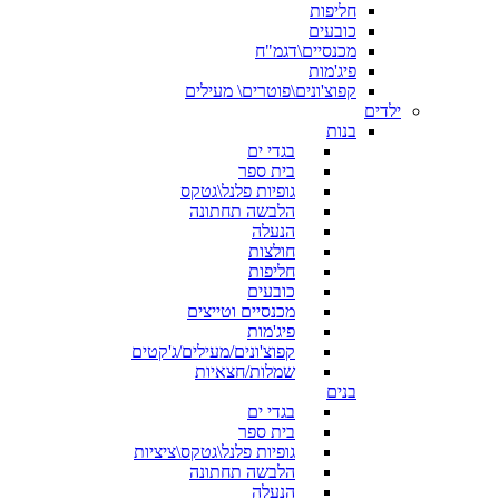
חליפות
כובעים
מכנסיים\דגמ"ח
פיג'מות
קפוצ'ונים\פוטרים\ מעילים
ילדים
בנות
בגדי ים
בית ספר
גופיות פלנל\גטקס
הלבשה תחתונה
הנעלה
חולצות
חליפות
כובעים
מכנסיים וטייצים
פיג'מות
קפוצ'ונים/מעילים/ג'קטים
שמלות/חצאיות
בנים
בגדי ים
בית ספר
גופיות פלנל\גטקס\ציציות
הלבשה תחתונה
הנעלה