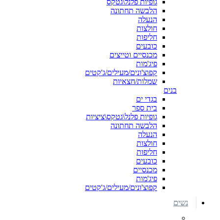
גופיות פלנל\גטקס
הלבשה תחתונה
הנעלה
חולצות
חליפות
כובעים
מכנסיים וטייצים
פיג'מות
קפוצ'ונים/מעילים/ג'קטים
שמלות/חצאיות
בנים
בגדי ים
בית ספר
גופיות פלנל\גטקס\ציציות
הלבשה תחתונה
הנעלה
חולצות
חליפות
כובעים
מכנסיים
פיג'מות
קפוצ'ונים/מעילים/ג'קטים
נשים