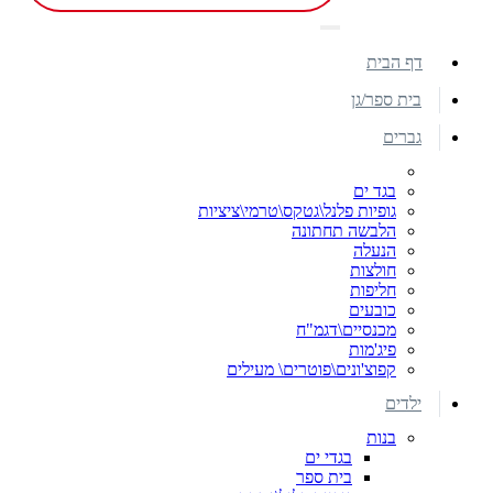
דף הבית
בית ספר/גן
גברים
בגד ים
גופיות פלנל\גטקס\טרמי\ציציות
הלבשה תחתונה
הנעלה
חולצות
חליפות
כובעים
מכנסיים\דגמ"ח
פיג'מות
קפוצ'ונים\פוטרים\ מעילים
ילדים
בנות
בגדי ים
בית ספר