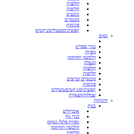
חולצות
חליפות
כובעים
מכנסיים
פיג'מות
קפוצ'ונים/מעילים/ג'קטים
נשים
בגדי ספורט
גופיות
הלבשה תחתונה
הנעלה
חולצות
חליפות
מכנסיים וטייצים
פיג'מות
קפוצ'ונים/ג׳קטים/מעילים
שמלות/חצאיות
תינוקות
בנות
אוברולים
בגדי גוף
גופיות פלנל/ גטקס
הלבשה תחתונה
חליפות