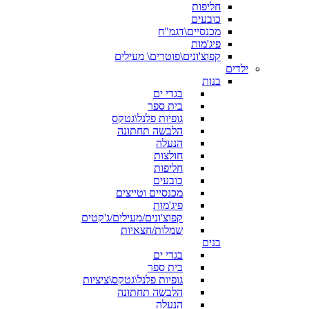
חליפות
כובעים
מכנסיים\דגמ"ח
פיג'מות
קפוצ'ונים\פוטרים\ מעילים
ילדים
בנות
בגדי ים
בית ספר
גופיות פלנל\גטקס
הלבשה תחתונה
הנעלה
חולצות
חליפות
כובעים
מכנסיים וטייצים
פיג'מות
קפוצ'ונים/מעילים/ג'קטים
שמלות/חצאיות
בנים
בגדי ים
בית ספר
גופיות פלנל\גטקס\ציציות
הלבשה תחתונה
הנעלה