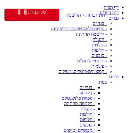
דף הבית
סל קניות
0
0
בית ספר/גן
התחברות \ הרשמה
גברים
- בגד ים
- גופיות פלנל\גטקס\טרמי\ציציות
- הלבשה תחתונה
- הנעלה
- חולצות
- חליפות
- כובעים
- מכנסיים\דגמ"ח
- פיג'מות
- קפוצ'ונים\פוטרים\ מעילים
ילדים
בנות
- בגדי ים
- בית ספר
- גופיות פלנל\גטקס
- הלבשה תחתונה
- הנעלה
- חולצות
- חליפות
- כובעים
- מכנסיים וטייצים