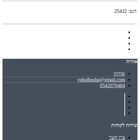
דגם:
25432
אודות
אודות
yghalbasha@gmail.com
0542070484
שירות לקוחות
צרו קשר