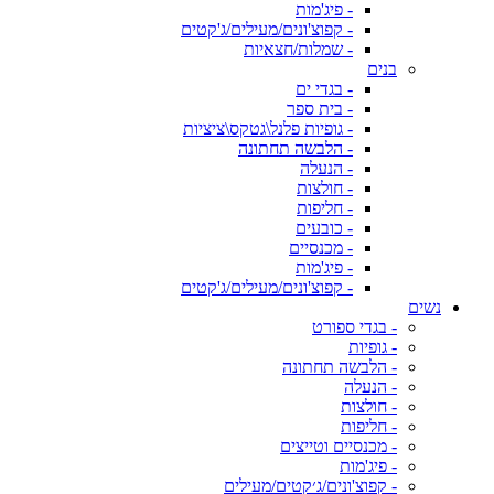
- פיג'מות
- קפוצ'ונים/מעילים/ג'קטים
- שמלות/חצאיות
בנים
- בגדי ים
- בית ספר
- גופיות פלנל\גטקס\ציציות
- הלבשה תחתונה
- הנעלה
- חולצות
- חליפות
- כובעים
- מכנסיים
- פיג'מות
- קפוצ'ונים/מעילים/ג'קטים
נשים
- בגדי ספורט
- גופיות
- הלבשה תחתונה
- הנעלה
- חולצות
- חליפות
- מכנסיים וטייצים
- פיג'מות
- קפוצ'ונים/ג׳קטים/מעילים