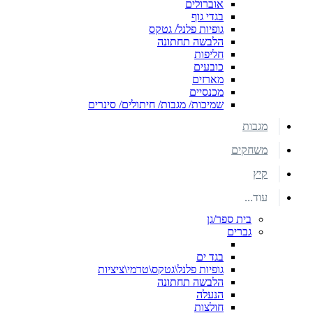
אוברולים
בגדי גוף
גופיות פלנל/ גטקס
הלבשה תחתונה
חליפות
כובעים
מארזים
מכנסיים
שמיכות/ מגבות/ חיתולים/ סינרים
מגבות
משחקים
קיץ
עוד...
בית ספר/גן
גברים
בגד ים
גופיות פלנל\גטקס\טרמי\ציציות
הלבשה תחתונה
הנעלה
חולצות