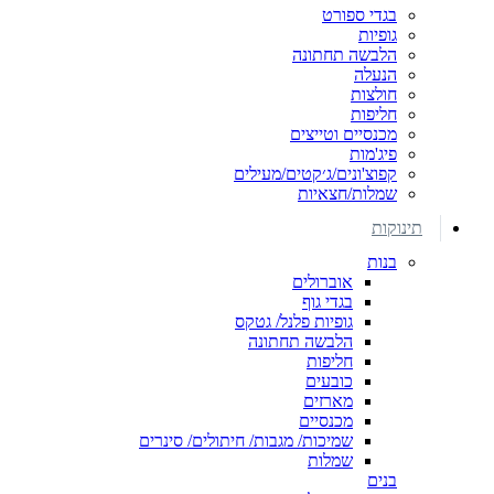
בגדי ספורט
גופיות
הלבשה תחתונה
הנעלה
חולצות
חליפות
מכנסיים וטייצים
פיג'מות
קפוצ'ונים/ג׳קטים/מעילים
שמלות/חצאיות
תינוקות
בנות
אוברולים
בגדי גוף
גופיות פלנל/ גטקס
הלבשה תחתונה
חליפות
כובעים
מארזים
מכנסיים
שמיכות/ מגבות/ חיתולים/ סינרים
שמלות
בנים