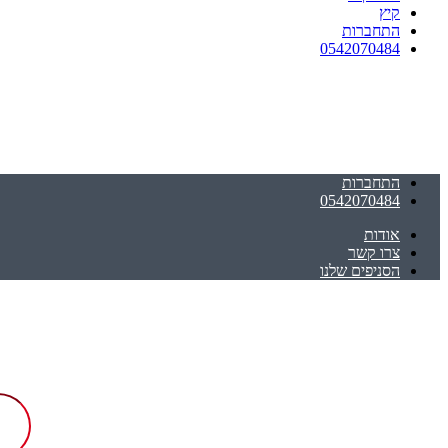
קיץ
התחברות
0542070484
התחברות
0542070484
אודות
צרו קשר
הסניפים שלנו