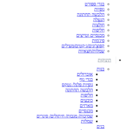
בגדי ספורט
גופיות
הלבשה תחתונה
הנעלה
חולצות
חליפות
מכנסיים וטייצים
פיג'מות
קפוצ'ונים/ג׳קטים/מעילים
שמלות/חצאיות
תינוקות
בנות
אוברולים
בגדי גוף
גופיות פלנל/ גטקס
הלבשה תחתונה
חליפות
כובעים
מארזים
מכנסיים
שמיכות/ מגבות/ חיתולים/ סינרים
שמלות
בנים