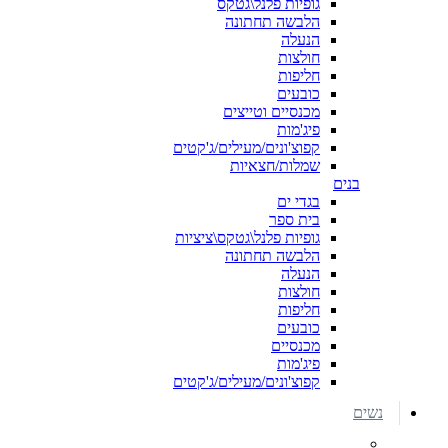
גופיות פלנל\גטקס
הלבשה תחתונה
הנעלה
חולצות
חליפות
כובעים
מכנסיים וטייצים
פיג'מות
קפוצ'ונים/מעילים/ג'קטים
שמלות/חצאיות
בנים
בגדי ים
בית ספר
גופיות פלנל\גטקס\ציציות
הלבשה תחתונה
הנעלה
חולצות
חליפות
כובעים
מכנסיים
פיג'מות
קפוצ'ונים/מעילים/ג'קטים
נשים