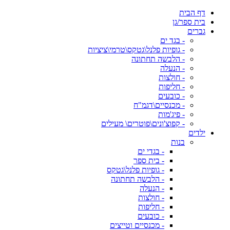
דף הבית
בית ספר/גן
גברים
- בגד ים
- גופיות פלנל\גטקס\טרמי\ציציות
- הלבשה תחתונה
- הנעלה
- חולצות
- חליפות
- כובעים
- מכנסיים\דגמ"ח
- פיג'מות
- קפוצ'ונים\פוטרים\ מעילים
ילדים
בנות
- בגדי ים
- בית ספר
- גופיות פלנל\גטקס
- הלבשה תחתונה
- הנעלה
- חולצות
- חליפות
- כובעים
- מכנסיים וטייצים