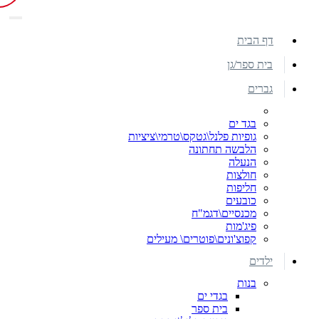
דף הבית
בית ספר/גן
גברים
בגד ים
גופיות פלנל\גטקס\טרמי\ציציות
הלבשה תחתונה
הנעלה
חולצות
חליפות
כובעים
מכנסיים\דגמ"ח
פיג'מות
קפוצ'ונים\פוטרים\ מעילים
ילדים
בנות
בגדי ים
בית ספר