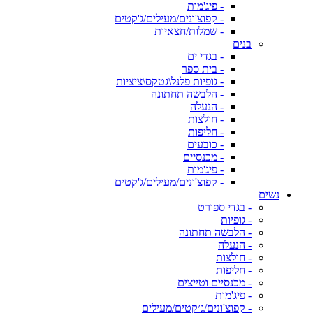
- פיג'מות
- קפוצ'ונים/מעילים/ג'קטים
- שמלות/חצאיות
בנים
- בגדי ים
- בית ספר
- גופיות פלנל\גטקס\ציציות
- הלבשה תחתונה
- הנעלה
- חולצות
- חליפות
- כובעים
- מכנסיים
- פיג'מות
- קפוצ'ונים/מעילים/ג'קטים
נשים
- בגדי ספורט
- גופיות
- הלבשה תחתונה
- הנעלה
- חולצות
- חליפות
- מכנסיים וטייצים
- פיג'מות
- קפוצ'ונים/ג׳קטים/מעילים