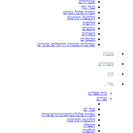
אוברולים
בגדי גוף
גופיות פלנל/ גטקס
הלבשה תחתונה
חליפות
כובעים
מארזים
מכנסיים
שמיכות/ מגבות/ חיתולים/ סינרים
מגבות
משחקים
קיץ
עוד...
בית ספר/גן
גברים
בגד ים
גופיות פלנל\גטקס\טרמי\ציציות
הלבשה תחתונה
הנעלה
חולצות