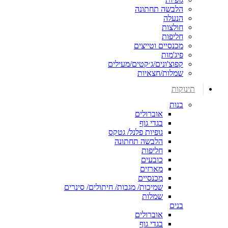
הלבשה תחתונה
הנעלה
חולצות
חליפות
מכנסיים וטייצים
פיג'מות
קפוצ'ונים/ג׳קטים/מעילים
שמלות/חצאיות
תינוקות
בנות
אוברולים
בגדי גוף
גופיות פלנל/ גטקס
הלבשה תחתונה
חליפות
כובעים
מארזים
מכנסיים
שמיכות/ מגבות/ חיתולים/ סינרים
שמלות
בנים
אוברולים
בגדי גוף