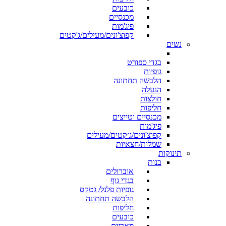
כובעים
מכנסיים
פיג'מות
קפוצ'ונים/מעילים/ג'קטים
נשים
בגדי ספורט
גופיות
הלבשה תחתונה
הנעלה
חולצות
חליפות
מכנסיים וטייצים
פיג'מות
קפוצ'ונים/ג׳קטים/מעילים
שמלות/חצאיות
תינוקות
בנות
אוברולים
בגדי גוף
גופיות פלנל/ גטקס
הלבשה תחתונה
חליפות
כובעים
מארזים