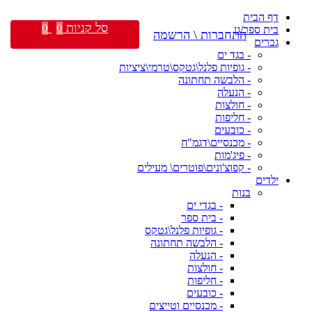
דף הבית
סל קניות
0
0
בית ספר/גן
התחברות \ הרשמה
גברים
- בגד ים
- גופיות פלנל\גטקס\טרמי\ציציות
- הלבשה תחתונה
- הנעלה
- חולצות
- חליפות
- כובעים
- מכנסיים\דגמ"ח
- פיג'מות
- קפוצ'ונים\פוטרים\ מעילים
ילדים
בנות
- בגדי ים
- בית ספר
- גופיות פלנל\גטקס
- הלבשה תחתונה
- הנעלה
- חולצות
- חליפות
- כובעים
- מכנסיים וטייצים