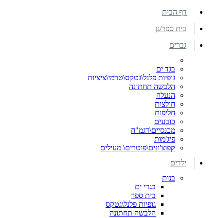
דף הבית
בית ספר/גן
גברים
בגד ים
גופיות פלנל\גטקס\טרמי\ציציות
הלבשה תחתונה
הנעלה
חולצות
חליפות
כובעים
מכנסיים\דגמ"ח
פיג'מות
קפוצ'ונים\פוטרים\ מעילים
ילדים
בנות
בגדי ים
בית ספר
גופיות פלנל\גטקס
הלבשה תחתונה