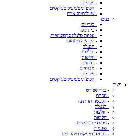
- פיג'מות
- קפוצ'ונים/מעילים/ג'קטים
- שמלות/חצאיות
בנים
- בגדי ים
- בית ספר
- גופיות פלנל\גטקס\ציציות
- הלבשה תחתונה
- הנעלה
- חולצות
- חליפות
- כובעים
- מכנסיים
- פיג'מות
- קפוצ'ונים/מעילים/ג'קטים
נשים
- בגדי ספורט
- גופיות
- הלבשה תחתונה
- הנעלה
- חולצות
- חליפות
- מכנסיים וטייצים
- פיג'מות
- קפוצ'ונים/ג׳קטים/מעילים