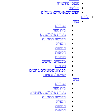
מכנסיים\דגמ"ח
פיג'מות
קפוצ'ונים\פוטרים\ מעילים
ילדים
בנות
בגדי ים
בית ספר
גופיות פלנל\גטקס
הלבשה תחתונה
הנעלה
חולצות
חליפות
כובעים
מכנסיים וטייצים
פיג'מות
קפוצ'ונים/מעילים/ג'קטים
שמלות/חצאיות
בנים
בגדי ים
בית ספר
גופיות פלנל\גטקס\ציציות
הלבשה תחתונה
הנעלה
חולצות
חליפות