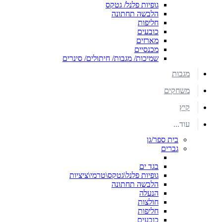
גופיות פלנל/ גטקס
הלבשה תחתונה
חליפות
כובעים
מארזים
מכנסיים
שמיכות/ מגבות/ חיתולים/ סינרים
מגבות
משחקים
קיץ
עוד...
בית ספר/גן
גברים
בגד ים
גופיות פלנל\גטקס\טרמי\ציציות
הלבשה תחתונה
הנעלה
חולצות
חליפות
כובעים