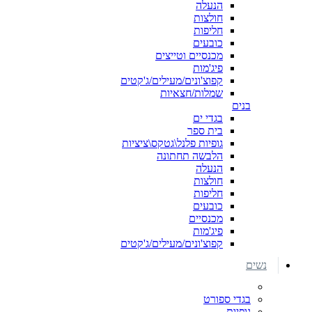
הנעלה
חולצות
חליפות
כובעים
מכנסיים וטייצים
פיג'מות
קפוצ'ונים/מעילים/ג'קטים
שמלות/חצאיות
בנים
בגדי ים
בית ספר
גופיות פלנל\גטקס\ציציות
הלבשה תחתונה
הנעלה
חולצות
חליפות
כובעים
מכנסיים
פיג'מות
קפוצ'ונים/מעילים/ג'קטים
נשים
בגדי ספורט
גופיות