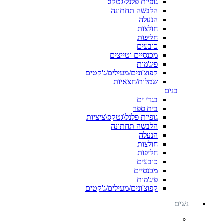
גופיות פלנל\גטקס
הלבשה תחתונה
הנעלה
חולצות
חליפות
כובעים
מכנסיים וטייצים
פיג'מות
קפוצ'ונים/מעילים/ג'קטים
שמלות/חצאיות
בנים
בגדי ים
בית ספר
גופיות פלנל\גטקס\ציציות
הלבשה תחתונה
הנעלה
חולצות
חליפות
כובעים
מכנסיים
פיג'מות
קפוצ'ונים/מעילים/ג'קטים
נשים