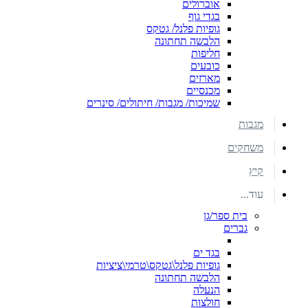
אוברולים
בגדי גוף
גופיות פלנל/ גטקס
הלבשה תחתונה
חליפות
כובעים
מארזים
מכנסיים
שמיכות/ מגבות/ חיתולים/ סינרים
מגבות
משחקים
קיץ
עוד...
בית ספר/גן
גברים
בגד ים
גופיות פלנל\גטקס\טרמי\ציציות
הלבשה תחתונה
הנעלה
חולצות