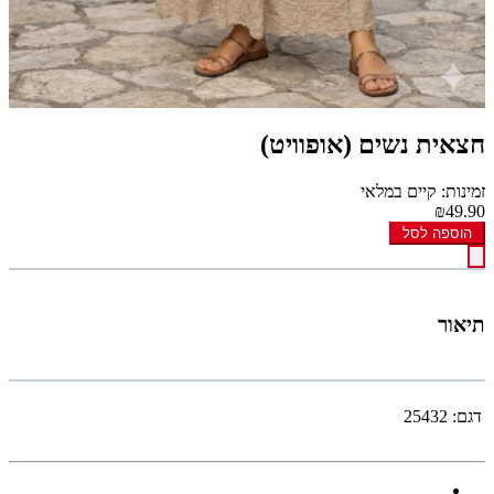
חצאית נשים (אופוויט)
זמינות: קיים במלאי
₪49.90
הוספה לסל
תיאור
דגם:
25432