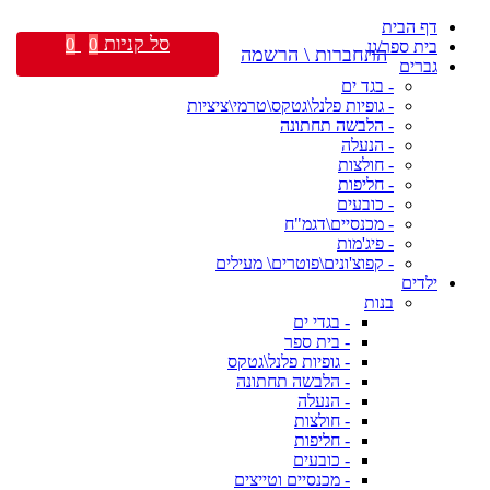
דף הבית
סל קניות
0
0
בית ספר/גן
התחברות \ הרשמה
גברים
- בגד ים
- גופיות פלנל\גטקס\טרמי\ציציות
- הלבשה תחתונה
- הנעלה
- חולצות
- חליפות
- כובעים
- מכנסיים\דגמ"ח
- פיג'מות
- קפוצ'ונים\פוטרים\ מעילים
ילדים
בנות
- בגדי ים
- בית ספר
- גופיות פלנל\גטקס
- הלבשה תחתונה
- הנעלה
- חולצות
- חליפות
- כובעים
- מכנסיים וטייצים