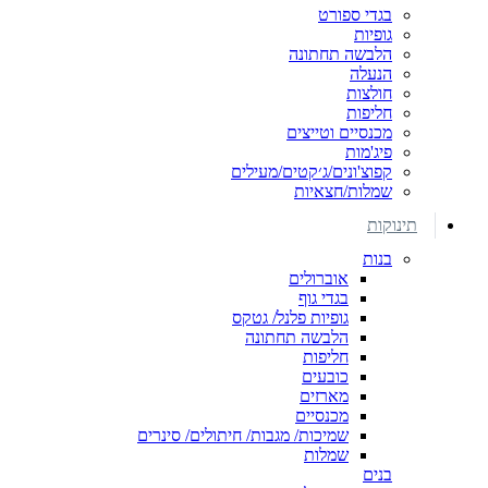
בגדי ספורט
גופיות
הלבשה תחתונה
הנעלה
חולצות
חליפות
מכנסיים וטייצים
פיג'מות
קפוצ'ונים/ג׳קטים/מעילים
שמלות/חצאיות
תינוקות
בנות
אוברולים
בגדי גוף
גופיות פלנל/ גטקס
הלבשה תחתונה
חליפות
כובעים
מארזים
מכנסיים
שמיכות/ מגבות/ חיתולים/ סינרים
שמלות
בנים