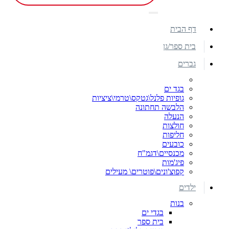
דף הבית
בית ספר/גן
גברים
בגד ים
גופיות פלנל\גטקס\טרמי\ציציות
הלבשה תחתונה
הנעלה
חולצות
חליפות
כובעים
מכנסיים\דגמ"ח
פיג'מות
קפוצ'ונים\פוטרים\ מעילים
ילדים
בנות
בגדי ים
בית ספר