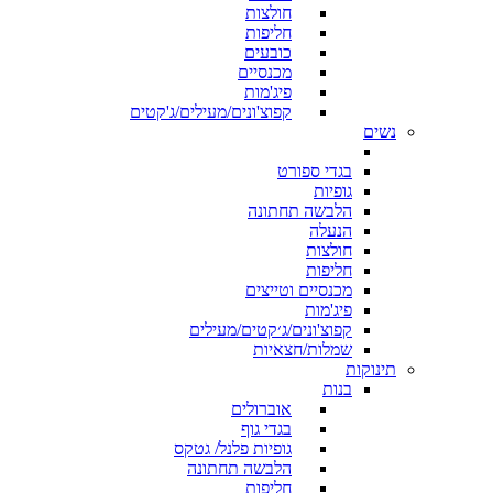
חולצות
חליפות
כובעים
מכנסיים
פיג'מות
קפוצ'ונים/מעילים/ג'קטים
נשים
בגדי ספורט
גופיות
הלבשה תחתונה
הנעלה
חולצות
חליפות
מכנסיים וטייצים
פיג'מות
קפוצ'ונים/ג׳קטים/מעילים
שמלות/חצאיות
תינוקות
בנות
אוברולים
בגדי גוף
גופיות פלנל/ גטקס
הלבשה תחתונה
חליפות