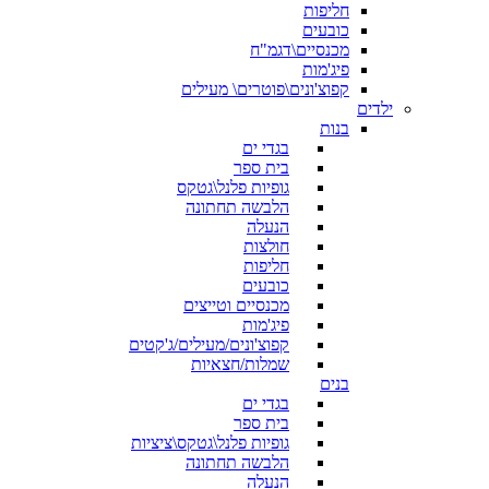
חליפות
כובעים
מכנסיים\דגמ"ח
פיג'מות
קפוצ'ונים\פוטרים\ מעילים
ילדים
בנות
בגדי ים
בית ספר
גופיות פלנל\גטקס
הלבשה תחתונה
הנעלה
חולצות
חליפות
כובעים
מכנסיים וטייצים
פיג'מות
קפוצ'ונים/מעילים/ג'קטים
שמלות/חצאיות
בנים
בגדי ים
בית ספר
גופיות פלנל\גטקס\ציציות
הלבשה תחתונה
הנעלה