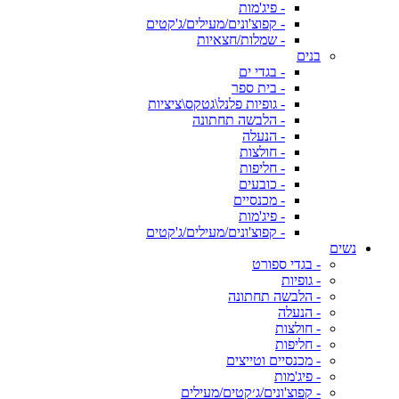
- פיג'מות
- קפוצ'ונים/מעילים/ג'קטים
- שמלות/חצאיות
בנים
- בגדי ים
- בית ספר
- גופיות פלנל\גטקס\ציציות
- הלבשה תחתונה
- הנעלה
- חולצות
- חליפות
- כובעים
- מכנסיים
- פיג'מות
- קפוצ'ונים/מעילים/ג'קטים
נשים
- בגדי ספורט
- גופיות
- הלבשה תחתונה
- הנעלה
- חולצות
- חליפות
- מכנסיים וטייצים
- פיג'מות
- קפוצ'ונים/ג׳קטים/מעילים