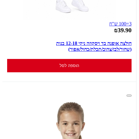
3=100 ש"ח
₪39.90
חולצה אופנה בד ויסקוזה ניקי 12-18 בנות
(שחור/לבן/צהוב/תכלת/כחול/אפור)
הוספה לסל