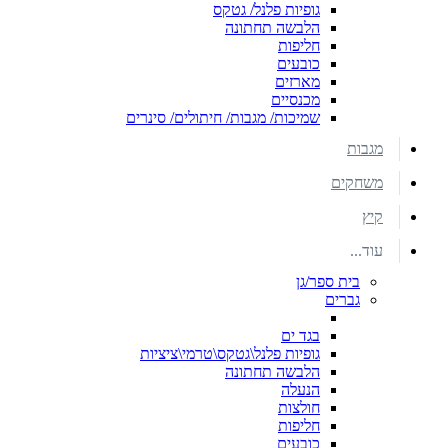
גופיות פלנל/ גטקס
הלבשה תחתונה
חליפות
כובעים
מארזים
מכנסיים
שמיכות/ מגבות/ חיתולים/ סינרים
מגבות
משחקים
קיץ
עוד...
בית ספר/גן
גברים
בגד ים
גופיות פלנל\גטקס\טרמי\ציציות
הלבשה תחתונה
הנעלה
חולצות
חליפות
כובעים