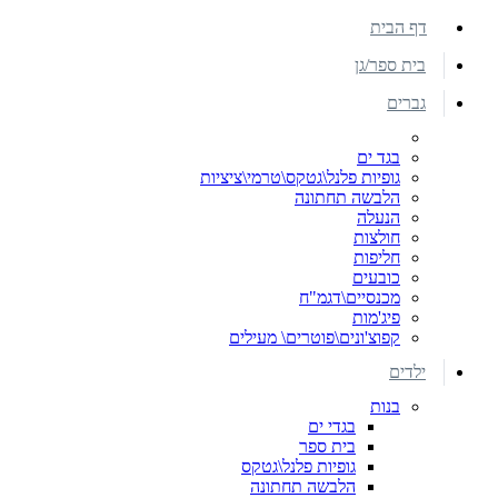
דף הבית
בית ספר/גן
גברים
בגד ים
גופיות פלנל\גטקס\טרמי\ציציות
הלבשה תחתונה
הנעלה
חולצות
חליפות
כובעים
מכנסיים\דגמ"ח
פיג'מות
קפוצ'ונים\פוטרים\ מעילים
ילדים
בנות
בגדי ים
בית ספר
גופיות פלנל\גטקס
הלבשה תחתונה