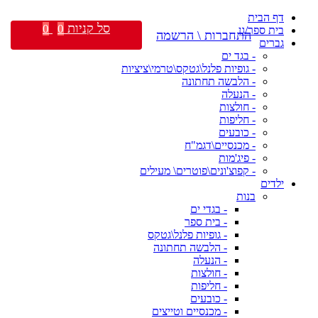
דף הבית
סל קניות
0
0
בית ספר/גן
התחברות \ הרשמה
גברים
- בגד ים
- גופיות פלנל\גטקס\טרמי\ציציות
- הלבשה תחתונה
- הנעלה
- חולצות
- חליפות
- כובעים
- מכנסיים\דגמ"ח
- פיג'מות
- קפוצ'ונים\פוטרים\ מעילים
ילדים
בנות
- בגדי ים
- בית ספר
- גופיות פלנל\גטקס
- הלבשה תחתונה
- הנעלה
- חולצות
- חליפות
- כובעים
- מכנסיים וטייצים