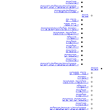
- פיג'מות
- קפוצ'ונים/מעילים/ג'קטים
- שמלות/חצאיות
בנים
- בגדי ים
- בית ספר
- גופיות פלנל\גטקס\ציציות
- הלבשה תחתונה
- הנעלה
- חולצות
- חליפות
- כובעים
- מכנסיים
- פיג'מות
- קפוצ'ונים/מעילים/ג'קטים
נשים
- בגדי ספורט
- גופיות
- הלבשה תחתונה
- הנעלה
- חולצות
- חליפות
- מכנסיים וטייצים
- פיג'מות
- קפוצ'ונים/ג׳קטים/מעילים