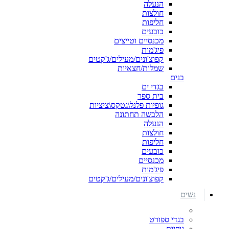
הנעלה
חולצות
חליפות
כובעים
מכנסיים וטייצים
פיג'מות
קפוצ'ונים/מעילים/ג'קטים
שמלות/חצאיות
בנים
בגדי ים
בית ספר
גופיות פלנל\גטקס\ציציות
הלבשה תחתונה
הנעלה
חולצות
חליפות
כובעים
מכנסיים
פיג'מות
קפוצ'ונים/מעילים/ג'קטים
נשים
בגדי ספורט
גופיות