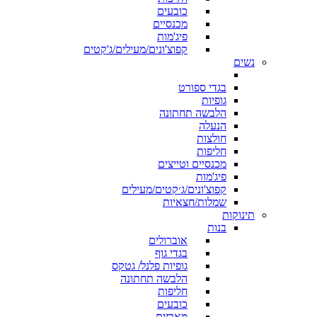
כובעים
מכנסיים
פיג'מות
קפוצ'ונים/מעילים/ג'קטים
נשים
בגדי ספורט
גופיות
הלבשה תחתונה
הנעלה
חולצות
חליפות
מכנסיים וטייצים
פיג'מות
קפוצ'ונים/ג׳קטים/מעילים
שמלות/חצאיות
תינוקות
בנות
אוברולים
בגדי גוף
גופיות פלנל/ גטקס
הלבשה תחתונה
חליפות
כובעים
מארזים