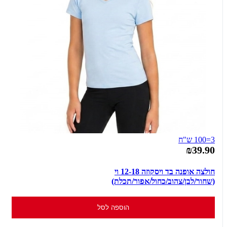
3=100 ש"ח
₪39.90
חולצה אופנה בד ויסקוזה 12-18 וי
(שחור/לבן/צהוב/כחול/אפור/תכלת)
הוספה לסל