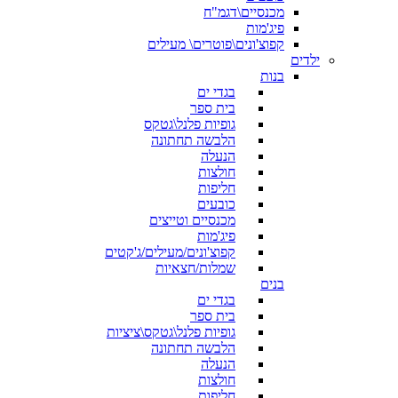
מכנסיים\דגמ"ח
פיג'מות
קפוצ'ונים\פוטרים\ מעילים
ילדים
בנות
בגדי ים
בית ספר
גופיות פלנל\גטקס
הלבשה תחתונה
הנעלה
חולצות
חליפות
כובעים
מכנסיים וטייצים
פיג'מות
קפוצ'ונים/מעילים/ג'קטים
שמלות/חצאיות
בנים
בגדי ים
בית ספר
גופיות פלנל\גטקס\ציציות
הלבשה תחתונה
הנעלה
חולצות
חליפות