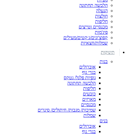
הלבשה תחתונה
הנעלה
חולצות
חליפות
מכנסיים וטייצים
פיג'מות
קפוצ'ונים/ג׳קטים/מעילים
שמלות/חצאיות
תינוקות
בנות
אוברולים
בגדי גוף
גופיות פלנל/ גטקס
הלבשה תחתונה
חליפות
כובעים
מארזים
מכנסיים
שמיכות/ מגבות/ חיתולים/ סינרים
שמלות
בנים
אוברולים
בגדי גוף