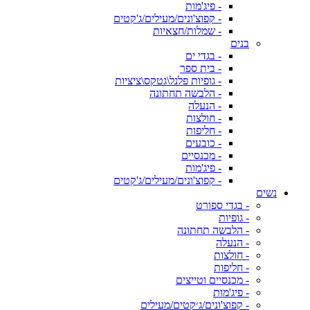
- פיג'מות
- קפוצ'ונים/מעילים/ג'קטים
- שמלות/חצאיות
בנים
- בגדי ים
- בית ספר
- גופיות פלנל\גטקס\ציציות
- הלבשה תחתונה
- הנעלה
- חולצות
- חליפות
- כובעים
- מכנסיים
- פיג'מות
- קפוצ'ונים/מעילים/ג'קטים
נשים
- בגדי ספורט
- גופיות
- הלבשה תחתונה
- הנעלה
- חולצות
- חליפות
- מכנסיים וטייצים
- פיג'מות
- קפוצ'ונים/ג׳קטים/מעילים