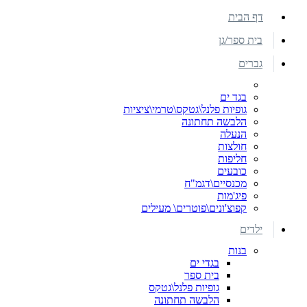
דף הבית
בית ספר/גן
גברים
בגד ים
גופיות פלנל\גטקס\טרמי\ציציות
הלבשה תחתונה
הנעלה
חולצות
חליפות
כובעים
מכנסיים\דגמ"ח
פיג'מות
קפוצ'ונים\פוטרים\ מעילים
ילדים
בנות
בגדי ים
בית ספר
גופיות פלנל\גטקס
הלבשה תחתונה