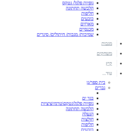
גופיות פלנל/ גטקס
הלבשה תחתונה
חליפות
כובעים
מארזים
מכנסיים
שמיכות/ מגבות/ חיתולים/ סינרים
מגבות
משחקים
קיץ
עוד...
בית ספר/גן
גברים
בגד ים
גופיות פלנל\גטקס\טרמי\ציציות
הלבשה תחתונה
הנעלה
חולצות
חליפות
כובעים