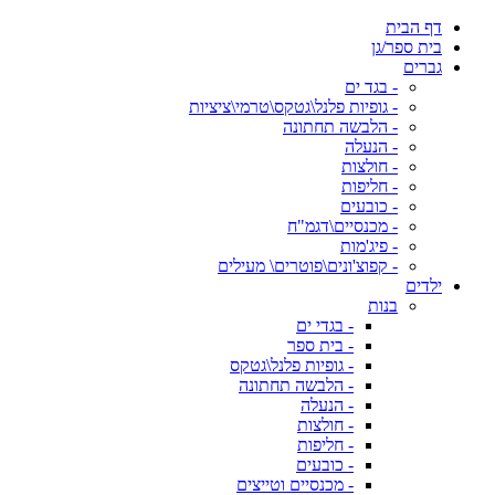
דף הבית
בית ספר/גן
גברים
- בגד ים
- גופיות פלנל\גטקס\טרמי\ציציות
- הלבשה תחתונה
- הנעלה
- חולצות
- חליפות
- כובעים
- מכנסיים\דגמ"ח
- פיג'מות
- קפוצ'ונים\פוטרים\ מעילים
ילדים
בנות
- בגדי ים
- בית ספר
- גופיות פלנל\גטקס
- הלבשה תחתונה
- הנעלה
- חולצות
- חליפות
- כובעים
- מכנסיים וטייצים