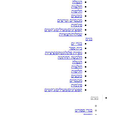
הנעלה
חולצות
חליפות
כובעים
מכנסיים וטייצים
פיג'מות
קפוצ'ונים/מעילים/ג'קטים
שמלות/חצאיות
בנים
בגדי ים
בית ספר
גופיות פלנל\גטקס\ציציות
הלבשה תחתונה
הנעלה
חולצות
חליפות
כובעים
מכנסיים
פיג'מות
קפוצ'ונים/מעילים/ג'קטים
נשים
בגדי ספורט
גופיות