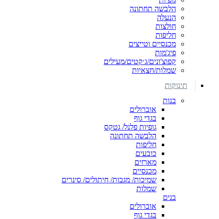
הלבשה תחתונה
הנעלה
חולצות
חליפות
מכנסיים וטייצים
פיג'מות
קפוצ'ונים/ג׳קטים/מעילים
שמלות/חצאיות
תינוקות
בנות
אוברולים
בגדי גוף
גופיות פלנל/ גטקס
הלבשה תחתונה
חליפות
כובעים
מארזים
מכנסיים
שמיכות/ מגבות/ חיתולים/ סינרים
שמלות
בנים
אוברולים
בגדי גוף