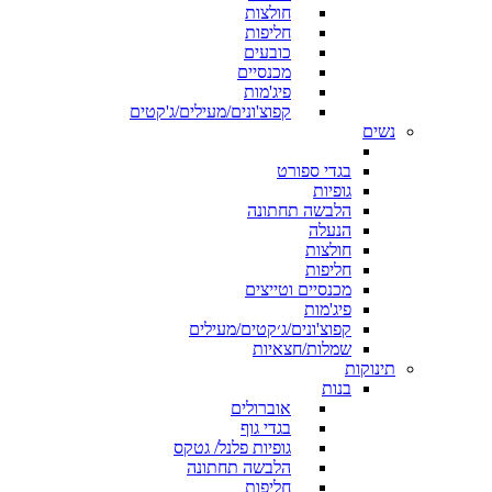
חולצות
חליפות
כובעים
מכנסיים
פיג'מות
קפוצ'ונים/מעילים/ג'קטים
נשים
בגדי ספורט
גופיות
הלבשה תחתונה
הנעלה
חולצות
חליפות
מכנסיים וטייצים
פיג'מות
קפוצ'ונים/ג׳קטים/מעילים
שמלות/חצאיות
תינוקות
בנות
אוברולים
בגדי גוף
גופיות פלנל/ גטקס
הלבשה תחתונה
חליפות