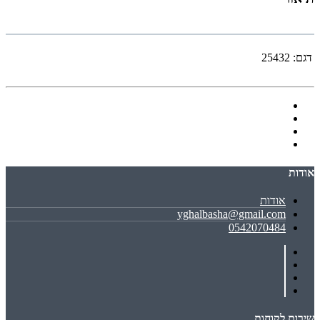
דגם:
25432
אודות
אודות
yghalbasha@gmail.com
0542070484
שירות לקוחות