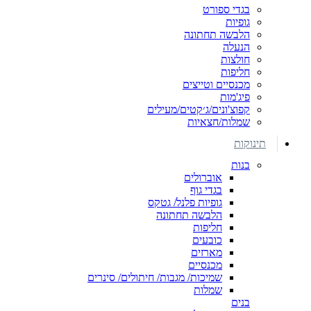
בגדי ספורט
גופיות
הלבשה תחתונה
הנעלה
חולצות
חליפות
מכנסיים וטייצים
פיג'מות
קפוצ'ונים/ג׳קטים/מעילים
שמלות/חצאיות
תינוקות
בנות
אוברולים
בגדי גוף
גופיות פלנל/ גטקס
הלבשה תחתונה
חליפות
כובעים
מארזים
מכנסיים
שמיכות/ מגבות/ חיתולים/ סינרים
שמלות
בנים