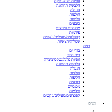
גופיות פלנל\גטקס
הלבשה תחתונה
הנעלה
חולצות
חליפות
כובעים
מכנסיים וטייצים
פיג'מות
קפוצ'ונים/מעילים/ג'קטים
שמלות/חצאיות
בנים
בגדי ים
בית ספר
גופיות פלנל\גטקס\ציציות
הלבשה תחתונה
הנעלה
חולצות
חליפות
כובעים
מכנסיים
פיג'מות
קפוצ'ונים/מעילים/ג'קטים
נשים