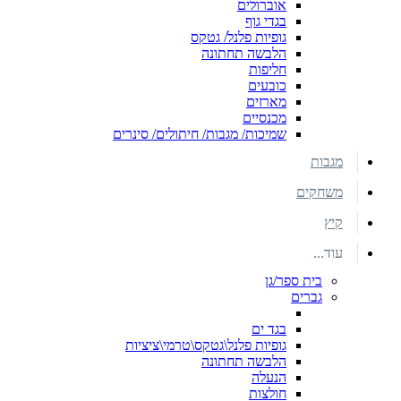
אוברולים
בגדי גוף
גופיות פלנל/ גטקס
הלבשה תחתונה
חליפות
כובעים
מארזים
מכנסיים
שמיכות/ מגבות/ חיתולים/ סינרים
מגבות
משחקים
קיץ
עוד...
בית ספר/גן
גברים
בגד ים
גופיות פלנל\גטקס\טרמי\ציציות
הלבשה תחתונה
הנעלה
חולצות