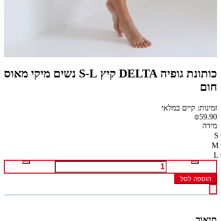
כותונת גופיה DELTA קיץ S-L נשים מיקי מאוס
חום
זמינות: קיים במלאי
₪59.90
מידה
S
M
L
הוספה לסל
תיאור