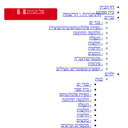
דף הבית
סל קניות
0
0
בית ספר/גן
התחברות \ הרשמה
גברים
- בגד ים
- גופיות פלנל\גטקס\טרמי\ציציות
- הלבשה תחתונה
- הנעלה
- חולצות
- חליפות
- כובעים
- מכנסיים\דגמ"ח
- פיג'מות
- קפוצ'ונים\פוטרים\ מעילים
ילדים
בנות
- בגדי ים
- בית ספר
- גופיות פלנל\גטקס
- הלבשה תחתונה
- הנעלה
- חולצות
- חליפות
- כובעים
- מכנסיים וטייצים