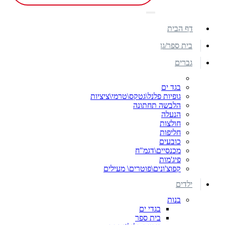
דף הבית
בית ספר/גן
גברים
בגד ים
גופיות פלנל\גטקס\טרמי\ציציות
הלבשה תחתונה
הנעלה
חולצות
חליפות
כובעים
מכנסיים\דגמ"ח
פיג'מות
קפוצ'ונים\פוטרים\ מעילים
ילדים
בנות
בגדי ים
בית ספר