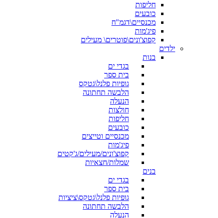
חליפות
כובעים
מכנסיים\דגמ"ח
פיג'מות
קפוצ'ונים\פוטרים\ מעילים
ילדים
בנות
בגדי ים
בית ספר
גופיות פלנל\גטקס
הלבשה תחתונה
הנעלה
חולצות
חליפות
כובעים
מכנסיים וטייצים
פיג'מות
קפוצ'ונים/מעילים/ג'קטים
שמלות/חצאיות
בנים
בגדי ים
בית ספר
גופיות פלנל\גטקס\ציציות
הלבשה תחתונה
הנעלה