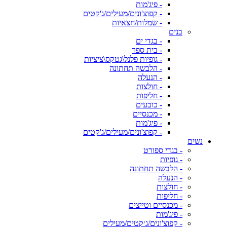
- פיג'מות
- קפוצ'ונים/מעילים/ג'קטים
- שמלות/חצאיות
בנים
- בגדי ים
- בית ספר
- גופיות פלנל\גטקס\ציציות
- הלבשה תחתונה
- הנעלה
- חולצות
- חליפות
- כובעים
- מכנסיים
- פיג'מות
- קפוצ'ונים/מעילים/ג'קטים
נשים
- בגדי ספורט
- גופיות
- הלבשה תחתונה
- הנעלה
- חולצות
- חליפות
- מכנסיים וטייצים
- פיג'מות
- קפוצ'ונים/ג׳קטים/מעילים