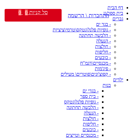
דף הבית
סל קניות
0
0
בית ספר/גן
התחברות \ הרשמה
גברים
- בגד ים
- גופיות פלנל\גטקס\טרמי\ציציות
- הלבשה תחתונה
- הנעלה
- חולצות
- חליפות
- כובעים
- מכנסיים\דגמ"ח
- פיג'מות
- קפוצ'ונים\פוטרים\ מעילים
ילדים
בנות
- בגדי ים
- בית ספר
- גופיות פלנל\גטקס
- הלבשה תחתונה
- הנעלה
- חולצות
- חליפות
- כובעים
- מכנסיים וטייצים