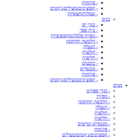
- פיג'מות
- קפוצ'ונים/מעילים/ג'קטים
- שמלות/חצאיות
בנים
- בגדי ים
- בית ספר
- גופיות פלנל\גטקס\ציציות
- הלבשה תחתונה
- הנעלה
- חולצות
- חליפות
- כובעים
- מכנסיים
- פיג'מות
- קפוצ'ונים/מעילים/ג'קטים
נשים
- בגדי ספורט
- גופיות
- הלבשה תחתונה
- הנעלה
- חולצות
- חליפות
- מכנסיים וטייצים
- פיג'מות
- קפוצ'ונים/ג׳קטים/מעילים