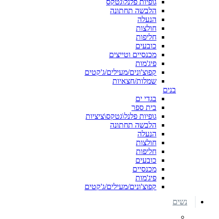
גופיות פלנל\גטקס
הלבשה תחתונה
הנעלה
חולצות
חליפות
כובעים
מכנסיים וטייצים
פיג'מות
קפוצ'ונים/מעילים/ג'קטים
שמלות/חצאיות
בנים
בגדי ים
בית ספר
גופיות פלנל\גטקס\ציציות
הלבשה תחתונה
הנעלה
חולצות
חליפות
כובעים
מכנסיים
פיג'מות
קפוצ'ונים/מעילים/ג'קטים
נשים