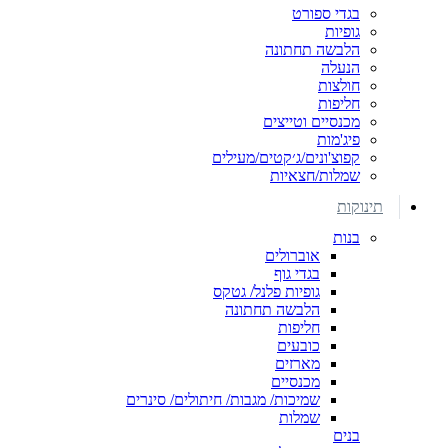
בגדי ספורט
גופיות
הלבשה תחתונה
הנעלה
חולצות
חליפות
מכנסיים וטייצים
פיג'מות
קפוצ'ונים/ג׳קטים/מעילים
שמלות/חצאיות
תינוקות
בנות
אוברולים
בגדי גוף
גופיות פלנל/ גטקס
הלבשה תחתונה
חליפות
כובעים
מארזים
מכנסיים
שמיכות/ מגבות/ חיתולים/ סינרים
שמלות
בנים