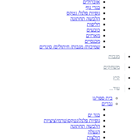
אוברולים
בגדי גוף
גופיות פלנל/ גטקס
הלבשה תחתונה
חליפות
כובעים
מארזים
מכנסיים
שמיכות/ מגבות/ חיתולים/ סינרים
מגבות
משחקים
קיץ
עוד...
בית ספר/גן
גברים
בגד ים
גופיות פלנל\גטקס\טרמי\ציציות
הלבשה תחתונה
הנעלה
חולצות