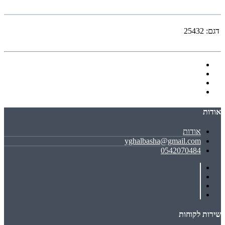
דגם:
25432
אודות
אודות
yghalbasha@gmail.com
0542070484
שירות לקוחות