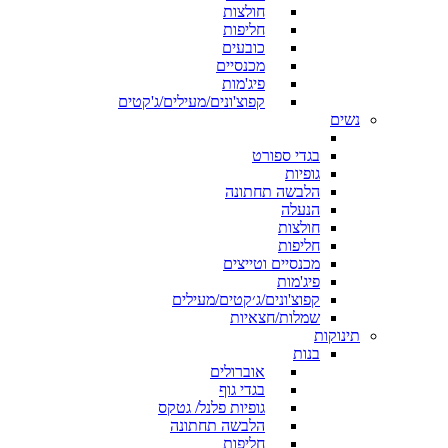
חולצות
חליפות
כובעים
מכנסיים
פיג'מות
קפוצ'ונים/מעילים/ג'קטים
נשים
בגדי ספורט
גופיות
הלבשה תחתונה
הנעלה
חולצות
חליפות
מכנסיים וטייצים
פיג'מות
קפוצ'ונים/ג׳קטים/מעילים
שמלות/חצאיות
תינוקות
בנות
אוברולים
בגדי גוף
גופיות פלנל/ גטקס
הלבשה תחתונה
חליפות