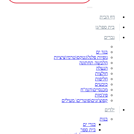
דף הבית
בית ספר/גן
גברים
בגד ים
גופיות פלנל\גטקס\טרמי\ציציות
הלבשה תחתונה
הנעלה
חולצות
חליפות
כובעים
מכנסיים\דגמ"ח
פיג'מות
קפוצ'ונים\פוטרים\ מעילים
ילדים
בנות
בגדי ים
בית ספר