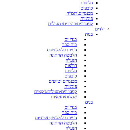
חליפות
כובעים
מכנסיים\דגמ"ח
פיג'מות
קפוצ'ונים\פוטרים\ מעילים
ילדים
בנות
בגדי ים
בית ספר
גופיות פלנל\גטקס
הלבשה תחתונה
הנעלה
חולצות
חליפות
כובעים
מכנסיים וטייצים
פיג'מות
קפוצ'ונים/מעילים/ג'קטים
שמלות/חצאיות
בנים
בגדי ים
בית ספר
גופיות פלנל\גטקס\ציציות
הלבשה תחתונה
הנעלה