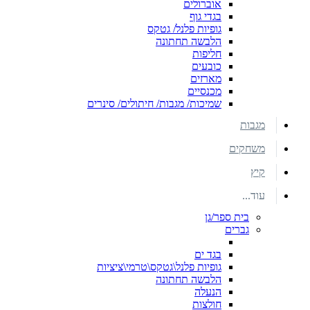
אוברולים
בגדי גוף
גופיות פלנל/ גטקס
הלבשה תחתונה
חליפות
כובעים
מארזים
מכנסיים
שמיכות/ מגבות/ חיתולים/ סינרים
מגבות
משחקים
קיץ
עוד...
בית ספר/גן
גברים
בגד ים
גופיות פלנל\גטקס\טרמי\ציציות
הלבשה תחתונה
הנעלה
חולצות