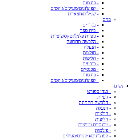
- פיג'מות
- קפוצ'ונים/מעילים/ג'קטים
- שמלות/חצאיות
בנים
- בגדי ים
- בית ספר
- גופיות פלנל\גטקס\ציציות
- הלבשה תחתונה
- הנעלה
- חולצות
- חליפות
- כובעים
- מכנסיים
- פיג'מות
- קפוצ'ונים/מעילים/ג'קטים
נשים
- בגדי ספורט
- גופיות
- הלבשה תחתונה
- הנעלה
- חולצות
- חליפות
- מכנסיים וטייצים
- פיג'מות
- קפוצ'ונים/ג׳קטים/מעילים