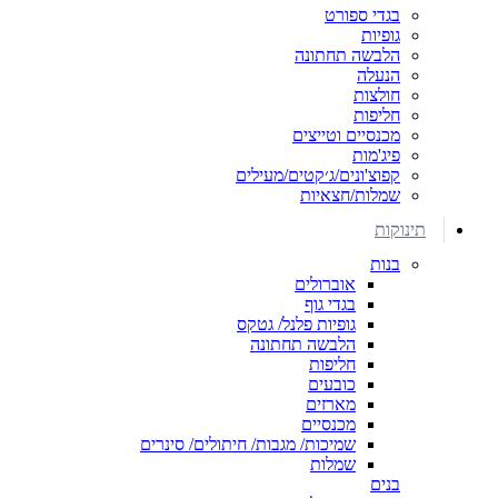
בגדי ספורט
גופיות
הלבשה תחתונה
הנעלה
חולצות
חליפות
מכנסיים וטייצים
פיג'מות
קפוצ'ונים/ג׳קטים/מעילים
שמלות/חצאיות
תינוקות
בנות
אוברולים
בגדי גוף
גופיות פלנל/ גטקס
הלבשה תחתונה
חליפות
כובעים
מארזים
מכנסיים
שמיכות/ מגבות/ חיתולים/ סינרים
שמלות
בנים