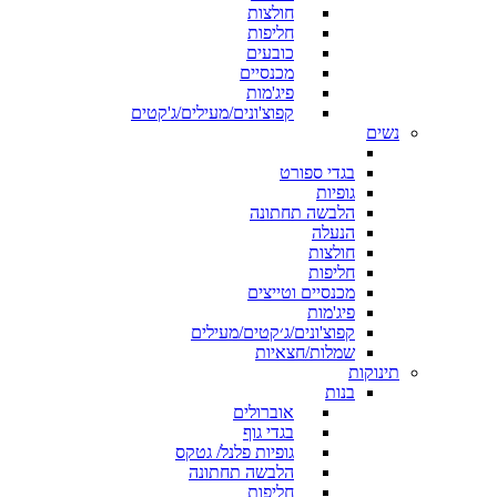
חולצות
חליפות
כובעים
מכנסיים
פיג'מות
קפוצ'ונים/מעילים/ג'קטים
נשים
בגדי ספורט
גופיות
הלבשה תחתונה
הנעלה
חולצות
חליפות
מכנסיים וטייצים
פיג'מות
קפוצ'ונים/ג׳קטים/מעילים
שמלות/חצאיות
תינוקות
בנות
אוברולים
בגדי גוף
גופיות פלנל/ גטקס
הלבשה תחתונה
חליפות