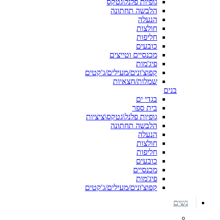
גופיות פלנל\גטקס
הלבשה תחתונה
הנעלה
חולצות
חליפות
כובעים
מכנסיים וטייצים
פיג'מות
קפוצ'ונים/מעילים/ג'קטים
שמלות/חצאיות
בנים
בגדי ים
בית ספר
גופיות פלנל\גטקס\ציציות
הלבשה תחתונה
הנעלה
חולצות
חליפות
כובעים
מכנסיים
פיג'מות
קפוצ'ונים/מעילים/ג'קטים
נשים