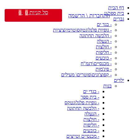
דף הבית
סל קניות
0
0
בית ספר/גן
התחברות \ הרשמה
גברים
- בגד ים
- גופיות פלנל\גטקס\טרמי\ציציות
- הלבשה תחתונה
- הנעלה
- חולצות
- חליפות
- כובעים
- מכנסיים\דגמ"ח
- פיג'מות
- קפוצ'ונים\פוטרים\ מעילים
ילדים
בנות
- בגדי ים
- בית ספר
- גופיות פלנל\גטקס
- הלבשה תחתונה
- הנעלה
- חולצות
- חליפות
- כובעים
- מכנסיים וטייצים