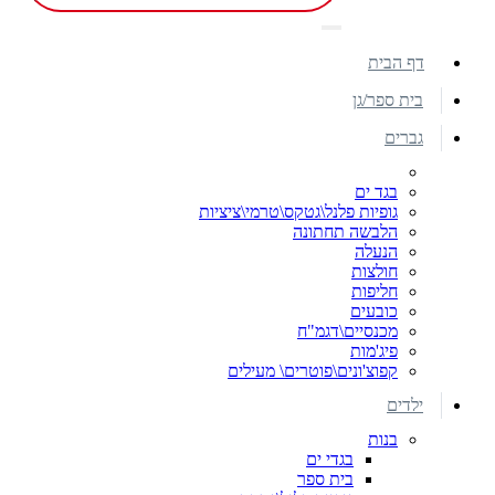
דף הבית
בית ספר/גן
גברים
בגד ים
גופיות פלנל\גטקס\טרמי\ציציות
הלבשה תחתונה
הנעלה
חולצות
חליפות
כובעים
מכנסיים\דגמ"ח
פיג'מות
קפוצ'ונים\פוטרים\ מעילים
ילדים
בנות
בגדי ים
בית ספר