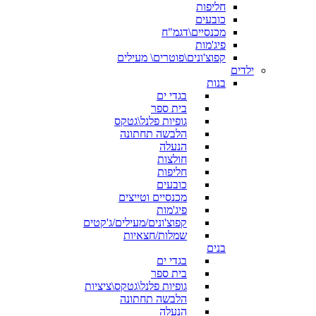
חליפות
כובעים
מכנסיים\דגמ"ח
פיג'מות
קפוצ'ונים\פוטרים\ מעילים
ילדים
בנות
בגדי ים
בית ספר
גופיות פלנל\גטקס
הלבשה תחתונה
הנעלה
חולצות
חליפות
כובעים
מכנסיים וטייצים
פיג'מות
קפוצ'ונים/מעילים/ג'קטים
שמלות/חצאיות
בנים
בגדי ים
בית ספר
גופיות פלנל\גטקס\ציציות
הלבשה תחתונה
הנעלה