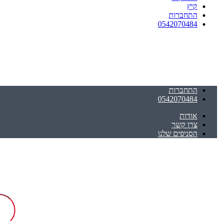
קיץ
התחברות
0542070484
התחברות
0542070484
אודות
צרו קשר
הסניפים שלנו