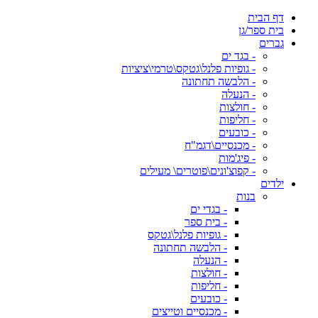
דף הבית
בית ספר/גן
גברים
- בגד ים
- גופיות פלנל\גטקס\טרמי\ציציות
- הלבשה תחתונה
- הנעלה
- חולצות
- חליפות
- כובעים
- מכנסיים\דגמ"ח
- פיג'מות
- קפוצ'ונים\פוטרים\ מעילים
ילדים
בנות
- בגדי ים
- בית ספר
- גופיות פלנל\גטקס
- הלבשה תחתונה
- הנעלה
- חולצות
- חליפות
- כובעים
- מכנסיים וטייצים