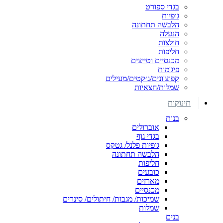
בגדי ספורט
גופיות
הלבשה תחתונה
הנעלה
חולצות
חליפות
מכנסיים וטייצים
פיג'מות
קפוצ'ונים/ג׳קטים/מעילים
שמלות/חצאיות
תינוקות
בנות
אוברולים
בגדי גוף
גופיות פלנל/ גטקס
הלבשה תחתונה
חליפות
כובעים
מארזים
מכנסיים
שמיכות/ מגבות/ חיתולים/ סינרים
שמלות
בנים