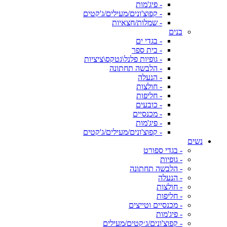
- פיג'מות
- קפוצ'ונים/מעילים/ג'קטים
- שמלות/חצאיות
בנים
- בגדי ים
- בית ספר
- גופיות פלנל\גטקס\ציציות
- הלבשה תחתונה
- הנעלה
- חולצות
- חליפות
- כובעים
- מכנסיים
- פיג'מות
- קפוצ'ונים/מעילים/ג'קטים
נשים
- בגדי ספורט
- גופיות
- הלבשה תחתונה
- הנעלה
- חולצות
- חליפות
- מכנסיים וטייצים
- פיג'מות
- קפוצ'ונים/ג׳קטים/מעילים