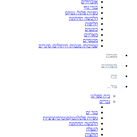
אוברולים
בגדי גוף
גופיות פלנל/ גטקס
הלבשה תחתונה
חליפות
כובעים
מארזים
מכנסיים
שמיכות/ מגבות/ חיתולים/ סינרים
מגבות
משחקים
קיץ
עוד...
בית ספר/גן
גברים
בגד ים
גופיות פלנל\גטקס\טרמי\ציציות
הלבשה תחתונה
הנעלה
חולצות