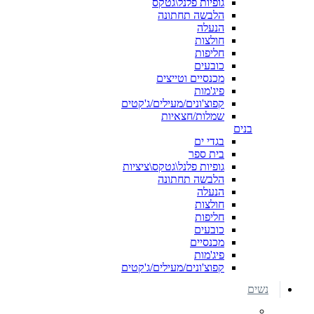
גופיות פלנל\גטקס
הלבשה תחתונה
הנעלה
חולצות
חליפות
כובעים
מכנסיים וטייצים
פיג'מות
קפוצ'ונים/מעילים/ג'קטים
שמלות/חצאיות
בנים
בגדי ים
בית ספר
גופיות פלנל\גטקס\ציציות
הלבשה תחתונה
הנעלה
חולצות
חליפות
כובעים
מכנסיים
פיג'מות
קפוצ'ונים/מעילים/ג'קטים
נשים