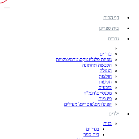
דף הבית
בית ספר/גן
גברים
בגד ים
גופיות פלנל\גטקס\טרמי\ציציות
הלבשה תחתונה
הנעלה
חולצות
חליפות
כובעים
מכנסיים\דגמ"ח
פיג'מות
קפוצ'ונים\פוטרים\ מעילים
ילדים
בנות
בגדי ים
בית ספר