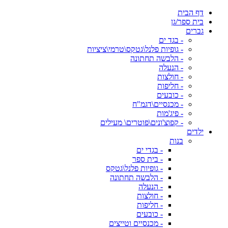
דף הבית
בית ספר/גן
גברים
- בגד ים
- גופיות פלנל\גטקס\טרמי\ציציות
- הלבשה תחתונה
- הנעלה
- חולצות
- חליפות
- כובעים
- מכנסיים\דגמ"ח
- פיג'מות
- קפוצ'ונים\פוטרים\ מעילים
ילדים
בנות
- בגדי ים
- בית ספר
- גופיות פלנל\גטקס
- הלבשה תחתונה
- הנעלה
- חולצות
- חליפות
- כובעים
- מכנסיים וטייצים