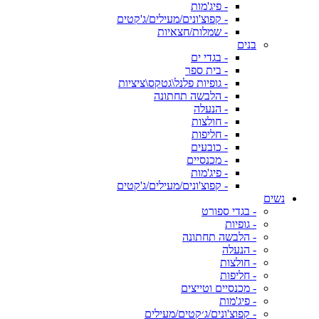
- פיג'מות
- קפוצ'ונים/מעילים/ג'קטים
- שמלות/חצאיות
בנים
- בגדי ים
- בית ספר
- גופיות פלנל\גטקס\ציציות
- הלבשה תחתונה
- הנעלה
- חולצות
- חליפות
- כובעים
- מכנסיים
- פיג'מות
- קפוצ'ונים/מעילים/ג'קטים
נשים
- בגדי ספורט
- גופיות
- הלבשה תחתונה
- הנעלה
- חולצות
- חליפות
- מכנסיים וטייצים
- פיג'מות
- קפוצ'ונים/ג׳קטים/מעילים