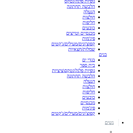
גופיות פלנל\גטקס
הלבשה תחתונה
הנעלה
חולצות
חליפות
כובעים
מכנסיים וטייצים
פיג'מות
קפוצ'ונים/מעילים/ג'קטים
שמלות/חצאיות
בנים
בגדי ים
בית ספר
גופיות פלנל\גטקס\ציציות
הלבשה תחתונה
הנעלה
חולצות
חליפות
כובעים
מכנסיים
פיג'מות
קפוצ'ונים/מעילים/ג'קטים
נשים