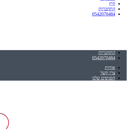
קיץ
התחברות
0542070484
התחברות
0542070484
אודות
צרו קשר
הסניפים שלנו