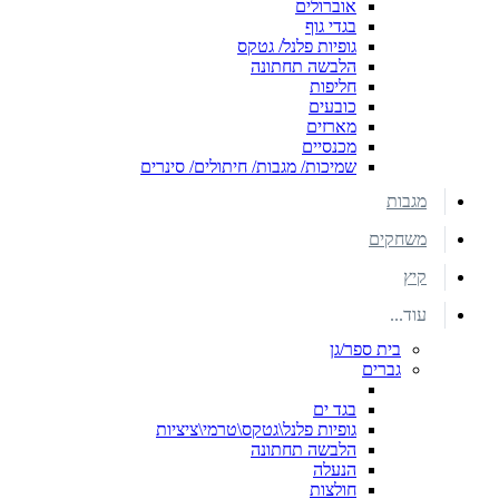
אוברולים
בגדי גוף
גופיות פלנל/ גטקס
הלבשה תחתונה
חליפות
כובעים
מארזים
מכנסיים
שמיכות/ מגבות/ חיתולים/ סינרים
מגבות
משחקים
קיץ
עוד...
בית ספר/גן
גברים
בגד ים
גופיות פלנל\גטקס\טרמי\ציציות
הלבשה תחתונה
הנעלה
חולצות