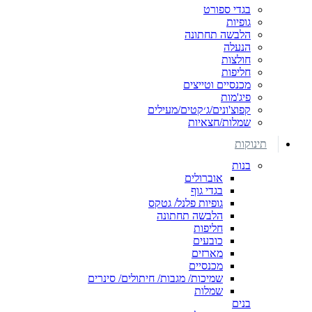
בגדי ספורט
גופיות
הלבשה תחתונה
הנעלה
חולצות
חליפות
מכנסיים וטייצים
פיג'מות
קפוצ'ונים/ג׳קטים/מעילים
שמלות/חצאיות
תינוקות
בנות
אוברולים
בגדי גוף
גופיות פלנל/ גטקס
הלבשה תחתונה
חליפות
כובעים
מארזים
מכנסיים
שמיכות/ מגבות/ חיתולים/ סינרים
שמלות
בנים