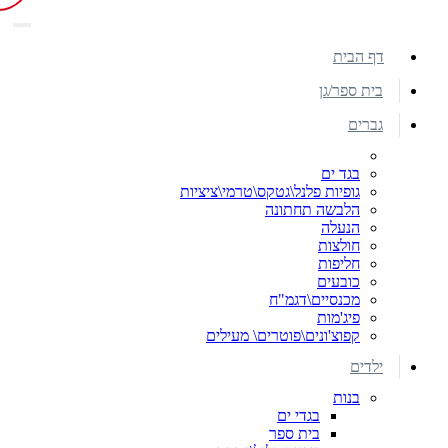
דף הבית
בית ספר/גן
גברים
בגד ים
גופיות פלנל\גטקס\טרמי\ציציות
הלבשה תחתונה
הנעלה
חולצות
חליפות
כובעים
מכנסיים\דגמ"ח
פיג'מות
קפוצ'ונים\פוטרים\ מעילים
ילדים
בנות
בגדי ים
בית ספר