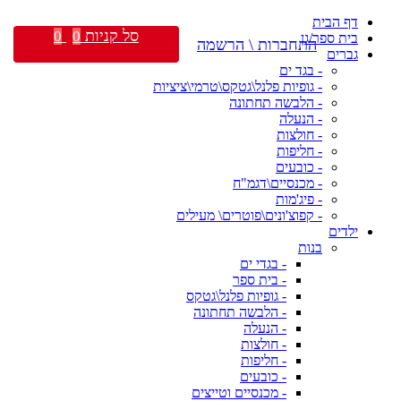
דף הבית
סל קניות
0
0
בית ספר/גן
התחברות \ הרשמה
גברים
- בגד ים
- גופיות פלנל\גטקס\טרמי\ציציות
- הלבשה תחתונה
- הנעלה
- חולצות
- חליפות
- כובעים
- מכנסיים\דגמ"ח
- פיג'מות
- קפוצ'ונים\פוטרים\ מעילים
ילדים
בנות
- בגדי ים
- בית ספר
- גופיות פלנל\גטקס
- הלבשה תחתונה
- הנעלה
- חולצות
- חליפות
- כובעים
- מכנסיים וטייצים