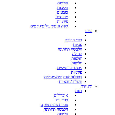
חולצות
חליפות
כובעים
מכנסיים
פיג'מות
קפוצ'ונים/מעילים/ג'קטים
נשים
בגדי ספורט
גופיות
הלבשה תחתונה
הנעלה
חולצות
חליפות
מכנסיים וטייצים
פיג'מות
קפוצ'ונים/ג׳קטים/מעילים
שמלות/חצאיות
תינוקות
בנות
אוברולים
בגדי גוף
גופיות פלנל/ גטקס
הלבשה תחתונה
חליפות