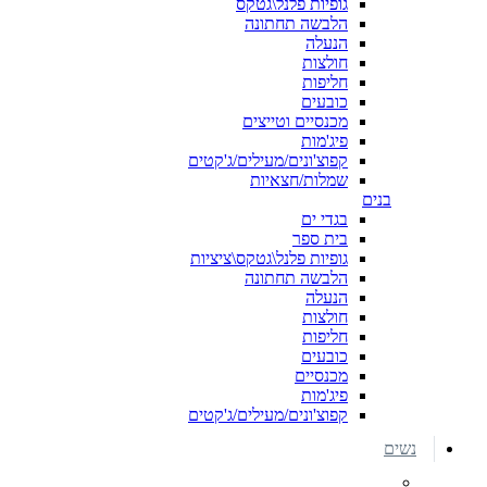
גופיות פלנל\גטקס
הלבשה תחתונה
הנעלה
חולצות
חליפות
כובעים
מכנסיים וטייצים
פיג'מות
קפוצ'ונים/מעילים/ג'קטים
שמלות/חצאיות
בנים
בגדי ים
בית ספר
גופיות פלנל\גטקס\ציציות
הלבשה תחתונה
הנעלה
חולצות
חליפות
כובעים
מכנסיים
פיג'מות
קפוצ'ונים/מעילים/ג'קטים
נשים