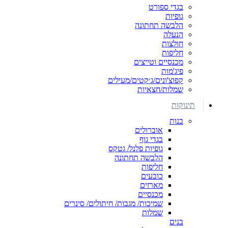
בגדי ספורט
גופיות
הלבשה תחתונה
הנעלה
חולצות
חליפות
מכנסיים וטייצים
פיג'מות
קפוצ'ונים/ג׳קטים/מעילים
שמלות/חצאיות
תינוקות
בנות
אוברולים
בגדי גוף
גופיות פלנל/ גטקס
הלבשה תחתונה
חליפות
כובעים
מארזים
מכנסיים
שמיכות/ מגבות/ חיתולים/ סינרים
שמלות
בנים