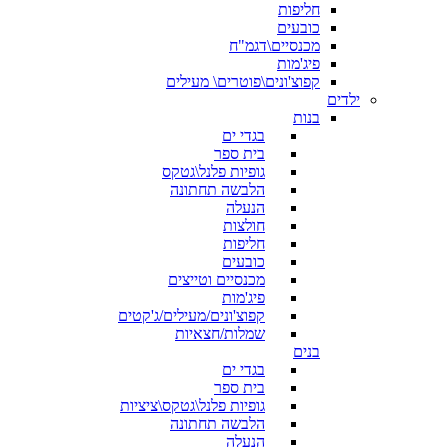
חליפות
כובעים
מכנסיים\דגמ"ח
פיג'מות
קפוצ'ונים\פוטרים\ מעילים
ילדים
בנות
בגדי ים
בית ספר
גופיות פלנל\גטקס
הלבשה תחתונה
הנעלה
חולצות
חליפות
כובעים
מכנסיים וטייצים
פיג'מות
קפוצ'ונים/מעילים/ג'קטים
שמלות/חצאיות
בנים
בגדי ים
בית ספר
גופיות פלנל\גטקס\ציציות
הלבשה תחתונה
הנעלה