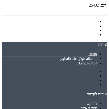
דגם:
25432
אודות
אודות
yghalbasha@gmail.com
0542070484
שירות לקוחות
צרו קשר
מפת האתר