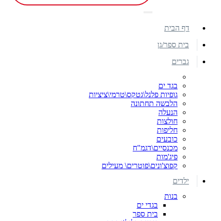
דף הבית
בית ספר/גן
גברים
בגד ים
גופיות פלנל\גטקס\טרמי\ציציות
הלבשה תחתונה
הנעלה
חולצות
חליפות
כובעים
מכנסיים\דגמ"ח
פיג'מות
קפוצ'ונים\פוטרים\ מעילים
ילדים
בנות
בגדי ים
בית ספר