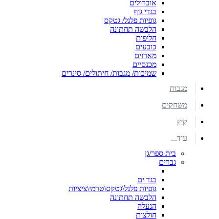
אוברולים
בגדי גוף
גופיות פלנל/ גטקס
הלבשה תחתונה
חליפות
כובעים
מארזים
מכנסיים
שמיכות/ מגבות/ חיתולים/ סינרים
מגבות
משחקים
קיץ
עוד...
בית ספר/גן
גברים
בגד ים
גופיות פלנל\גטקס\טרמי\ציציות
הלבשה תחתונה
הנעלה
חולצות