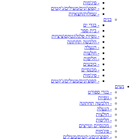
- פיג'מות
- קפוצ'ונים/מעילים/ג'קטים
- שמלות/חצאיות
בנים
- בגדי ים
- בית ספר
- גופיות פלנל\גטקס\ציציות
- הלבשה תחתונה
- הנעלה
- חולצות
- חליפות
- כובעים
- מכנסיים
- פיג'מות
- קפוצ'ונים/מעילים/ג'קטים
נשים
- בגדי ספורט
- גופיות
- הלבשה תחתונה
- הנעלה
- חולצות
- חליפות
- מכנסיים וטייצים
- פיג'מות
- קפוצ'ונים/ג׳קטים/מעילים