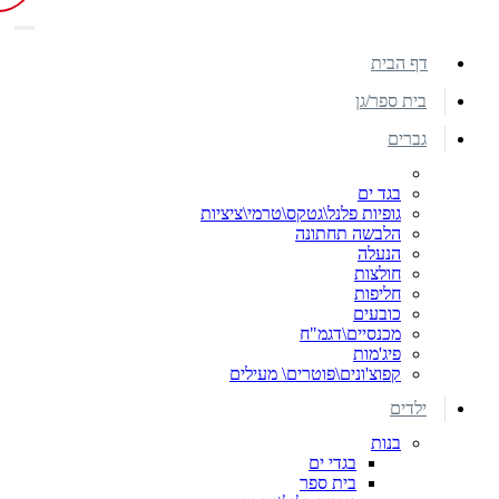
דף הבית
בית ספר/גן
גברים
בגד ים
גופיות פלנל\גטקס\טרמי\ציציות
הלבשה תחתונה
הנעלה
חולצות
חליפות
כובעים
מכנסיים\דגמ"ח
פיג'מות
קפוצ'ונים\פוטרים\ מעילים
ילדים
בנות
בגדי ים
בית ספר