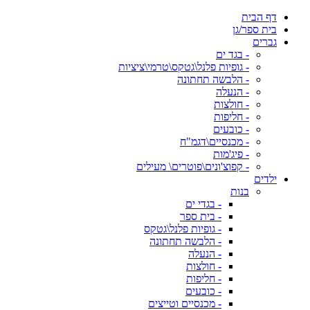
דף הבית
בית ספר/גן
גברים
- בגד ים
- גופיות פלנל\גטקס\טרמי\ציציות
- הלבשה תחתונה
- הנעלה
- חולצות
- חליפות
- כובעים
- מכנסיים\דגמ"ח
- פיג'מות
- קפוצ'ונים\פוטרים\ מעילים
ילדים
בנות
- בגדי ים
- בית ספר
- גופיות פלנל\גטקס
- הלבשה תחתונה
- הנעלה
- חולצות
- חליפות
- כובעים
- מכנסיים וטייצים