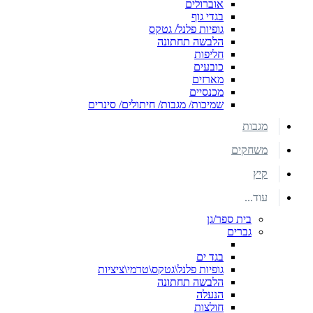
אוברולים
בגדי גוף
גופיות פלנל/ גטקס
הלבשה תחתונה
חליפות
כובעים
מארזים
מכנסיים
שמיכות/ מגבות/ חיתולים/ סינרים
מגבות
משחקים
קיץ
עוד...
בית ספר/גן
גברים
בגד ים
גופיות פלנל\גטקס\טרמי\ציציות
הלבשה תחתונה
הנעלה
חולצות