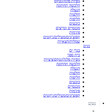
גופיות פלנל\גטקס
הלבשה תחתונה
הנעלה
חולצות
חליפות
כובעים
מכנסיים וטייצים
פיג'מות
קפוצ'ונים/מעילים/ג'קטים
שמלות/חצאיות
בנים
בגדי ים
בית ספר
גופיות פלנל\גטקס\ציציות
הלבשה תחתונה
הנעלה
חולצות
חליפות
כובעים
מכנסיים
פיג'מות
קפוצ'ונים/מעילים/ג'קטים
נשים