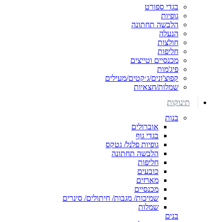
בגדי ספורט
גופיות
הלבשה תחתונה
הנעלה
חולצות
חליפות
מכנסיים וטייצים
פיג'מות
קפוצ'ונים/ג׳קטים/מעילים
שמלות/חצאיות
תינוקות
בנות
אוברולים
בגדי גוף
גופיות פלנל/ גטקס
הלבשה תחתונה
חליפות
כובעים
מארזים
מכנסיים
שמיכות/ מגבות/ חיתולים/ סינרים
שמלות
בנים