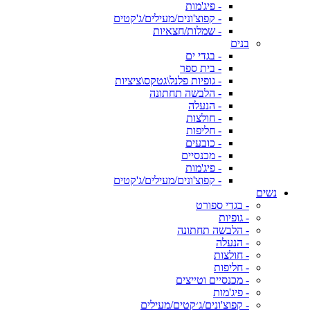
- פיג'מות
- קפוצ'ונים/מעילים/ג'קטים
- שמלות/חצאיות
בנים
- בגדי ים
- בית ספר
- גופיות פלנל\גטקס\ציציות
- הלבשה תחתונה
- הנעלה
- חולצות
- חליפות
- כובעים
- מכנסיים
- פיג'מות
- קפוצ'ונים/מעילים/ג'קטים
נשים
- בגדי ספורט
- גופיות
- הלבשה תחתונה
- הנעלה
- חולצות
- חליפות
- מכנסיים וטייצים
- פיג'מות
- קפוצ'ונים/ג׳קטים/מעילים