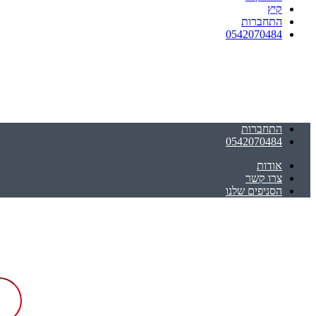
קיץ
התחברות
0542070484
התחברות
0542070484
אודות
צרו קשר
הסניפים שלנו