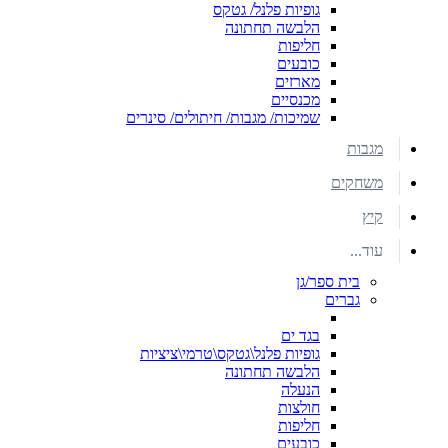
גופיות פלנל/ גטקס
הלבשה תחתונה
חליפות
כובעים
מארזים
מכנסיים
שמיכות/ מגבות/ חיתולים/ סינרים
מגבות
משחקים
קיץ
עוד...
בית ספר/גן
גברים
בגד ים
גופיות פלנל\גטקס\טרמי\ציציות
הלבשה תחתונה
הנעלה
חולצות
חליפות
כובעים