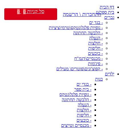
דף הבית
סל קניות
0
0
בית ספר/גן
התחברות \ הרשמה
גברים
- בגד ים
- גופיות פלנל\גטקס\טרמי\ציציות
- הלבשה תחתונה
- הנעלה
- חולצות
- חליפות
- כובעים
- מכנסיים\דגמ"ח
- פיג'מות
- קפוצ'ונים\פוטרים\ מעילים
ילדים
בנות
- בגדי ים
- בית ספר
- גופיות פלנל\גטקס
- הלבשה תחתונה
- הנעלה
- חולצות
- חליפות
- כובעים
- מכנסיים וטייצים