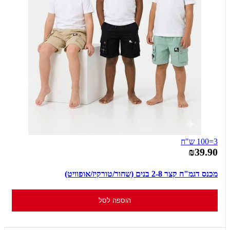
3=100 ש"ח
₪39.90
מכנס דגמ"ח קצר 2-8 בנים (שחור/טורקיז/אופוויט)
הוספה לסל