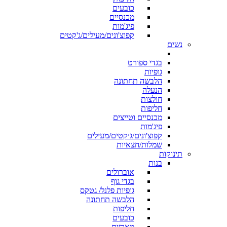
כובעים
מכנסיים
פיג'מות
קפוצ'ונים/מעילים/ג'קטים
נשים
בגדי ספורט
גופיות
הלבשה תחתונה
הנעלה
חולצות
חליפות
מכנסיים וטייצים
פיג'מות
קפוצ'ונים/ג׳קטים/מעילים
שמלות/חצאיות
תינוקות
בנות
אוברולים
בגדי גוף
גופיות פלנל/ גטקס
הלבשה תחתונה
חליפות
כובעים
מארזים