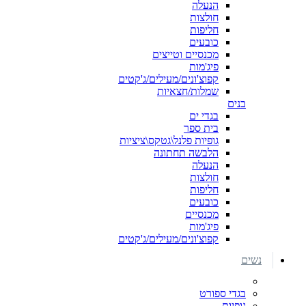
הנעלה
חולצות
חליפות
כובעים
מכנסיים וטייצים
פיג'מות
קפוצ'ונים/מעילים/ג'קטים
שמלות/חצאיות
בנים
בגדי ים
בית ספר
גופיות פלנל\גטקס\ציציות
הלבשה תחתונה
הנעלה
חולצות
חליפות
כובעים
מכנסיים
פיג'מות
קפוצ'ונים/מעילים/ג'קטים
נשים
בגדי ספורט
גופיות