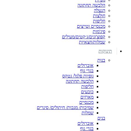
הלבשה תחתונה
הנעלה
חולצות
חליפות
מכנסיים וטייצים
פיג'מות
קפוצ'ונים/ג׳קטים/מעילים
שמלות/חצאיות
תינוקות
בנות
אוברולים
בגדי גוף
גופיות פלנל/ גטקס
הלבשה תחתונה
חליפות
כובעים
מארזים
מכנסיים
שמיכות/ מגבות/ חיתולים/ סינרים
שמלות
בנים
אוברולים
בגדי גוף