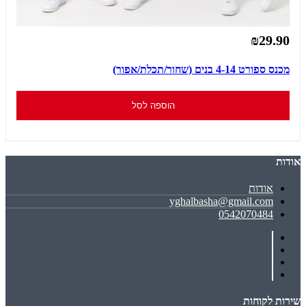
₪29.90
מכנס ספורט 4-14 בנים (שחור/תכלת/אפור)
הוספה לסל
אודות
אודות
yghalbasha@gmail.com
0542070484
שירות לקוחות