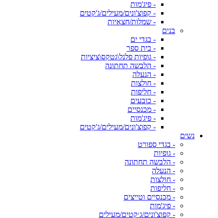
- פיג'מות
- קפוצ'ונים/מעילים/ג'קטים
- שמלות/חצאיות
בנים
- בגדי ים
- בית ספר
- גופיות פלנל\גטקס\ציציות
- הלבשה תחתונה
- הנעלה
- חולצות
- חליפות
- כובעים
- מכנסיים
- פיג'מות
- קפוצ'ונים/מעילים/ג'קטים
נשים
- בגדי ספורט
- גופיות
- הלבשה תחתונה
- הנעלה
- חולצות
- חליפות
- מכנסיים וטייצים
- פיג'מות
- קפוצ'ונים/ג׳קטים/מעילים