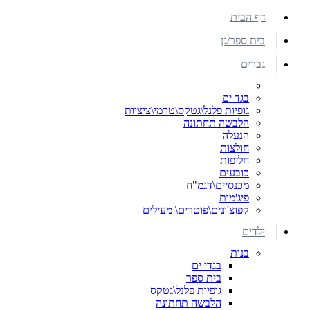
דף הבית
בית ספר/גן
גברים
בגד ים
גופיות פלנל\גטקס\טרמי\ציציות
הלבשה תחתונה
הנעלה
חולצות
חליפות
כובעים
מכנסיים\דגמ"ח
פיג'מות
קפוצ'ונים\פוטרים\ מעילים
ילדים
בנות
בגדי ים
בית ספר
גופיות פלנל\גטקס
הלבשה תחתונה