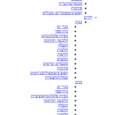
מכנסיים\דגמ"ח
פיג'מות
קפוצ'ונים\פוטרים\ מעילים
ילדים
בנות
בגדי ים
בית ספר
גופיות פלנל\גטקס
הלבשה תחתונה
הנעלה
חולצות
חליפות
כובעים
מכנסיים וטייצים
פיג'מות
קפוצ'ונים/מעילים/ג'קטים
שמלות/חצאיות
בנים
בגדי ים
בית ספר
גופיות פלנל\גטקס\ציציות
הלבשה תחתונה
הנעלה
חולצות
חליפות