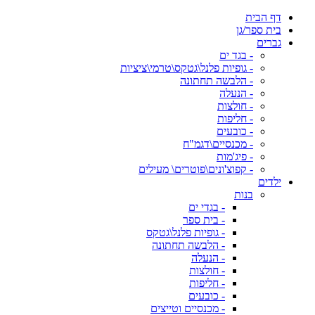
דף הבית
בית ספר/גן
גברים
- בגד ים
- גופיות פלנל\גטקס\טרמי\ציציות
- הלבשה תחתונה
- הנעלה
- חולצות
- חליפות
- כובעים
- מכנסיים\דגמ"ח
- פיג'מות
- קפוצ'ונים\פוטרים\ מעילים
ילדים
בנות
- בגדי ים
- בית ספר
- גופיות פלנל\גטקס
- הלבשה תחתונה
- הנעלה
- חולצות
- חליפות
- כובעים
- מכנסיים וטייצים