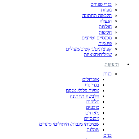
בגדי ספורט
גופיות
הלבשה תחתונה
הנעלה
חולצות
חליפות
מכנסיים וטייצים
פיג'מות
קפוצ'ונים/ג׳קטים/מעילים
שמלות/חצאיות
תינוקות
בנות
אוברולים
בגדי גוף
גופיות פלנל/ גטקס
הלבשה תחתונה
חליפות
כובעים
מארזים
מכנסיים
שמיכות/ מגבות/ חיתולים/ סינרים
שמלות
בנים