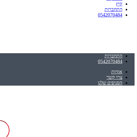
קיץ
התחברות
0542070484
התחברות
0542070484
אודות
צרו קשר
הסניפים שלנו