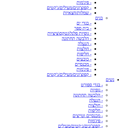
- פיג'מות
- קפוצ'ונים/מעילים/ג'קטים
- שמלות/חצאיות
בנים
- בגדי ים
- בית ספר
- גופיות פלנל\גטקס\ציציות
- הלבשה תחתונה
- הנעלה
- חולצות
- חליפות
- כובעים
- מכנסיים
- פיג'מות
- קפוצ'ונים/מעילים/ג'קטים
נשים
- בגדי ספורט
- גופיות
- הלבשה תחתונה
- הנעלה
- חולצות
- חליפות
- מכנסיים וטייצים
- פיג'מות
- קפוצ'ונים/ג׳קטים/מעילים