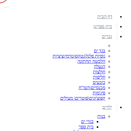
דף הבית
בית ספר/גן
גברים
בגד ים
גופיות פלנל\גטקס\טרמי\ציציות
הלבשה תחתונה
הנעלה
חולצות
חליפות
כובעים
מכנסיים\דגמ"ח
פיג'מות
קפוצ'ונים\פוטרים\ מעילים
ילדים
בנות
בגדי ים
בית ספר