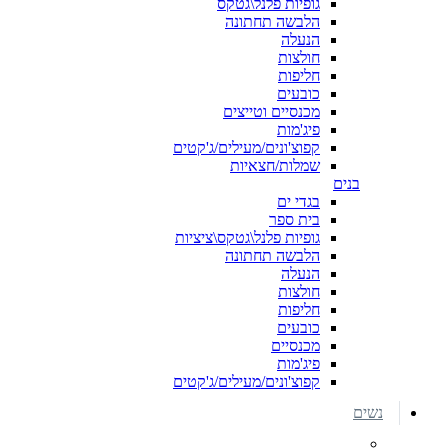
גופיות פלנל\גטקס
הלבשה תחתונה
הנעלה
חולצות
חליפות
כובעים
מכנסיים וטייצים
פיג'מות
קפוצ'ונים/מעילים/ג'קטים
שמלות/חצאיות
בנים
בגדי ים
בית ספר
גופיות פלנל\גטקס\ציציות
הלבשה תחתונה
הנעלה
חולצות
חליפות
כובעים
מכנסיים
פיג'מות
קפוצ'ונים/מעילים/ג'קטים
נשים