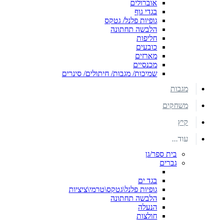
אוברולים
בגדי גוף
גופיות פלנל/ גטקס
הלבשה תחתונה
חליפות
כובעים
מארזים
מכנסיים
שמיכות/ מגבות/ חיתולים/ סינרים
מגבות
משחקים
קיץ
עוד...
בית ספר/גן
גברים
בגד ים
גופיות פלנל\גטקס\טרמי\ציציות
הלבשה תחתונה
הנעלה
חולצות