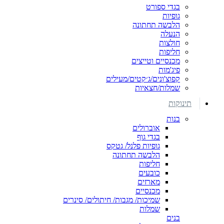
בגדי ספורט
גופיות
הלבשה תחתונה
הנעלה
חולצות
חליפות
מכנסיים וטייצים
פיג'מות
קפוצ'ונים/ג׳קטים/מעילים
שמלות/חצאיות
תינוקות
בנות
אוברולים
בגדי גוף
גופיות פלנל/ גטקס
הלבשה תחתונה
חליפות
כובעים
מארזים
מכנסיים
שמיכות/ מגבות/ חיתולים/ סינרים
שמלות
בנים