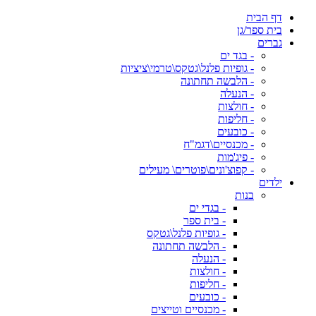
דף הבית
בית ספר/גן
גברים
- בגד ים
- גופיות פלנל\גטקס\טרמי\ציציות
- הלבשה תחתונה
- הנעלה
- חולצות
- חליפות
- כובעים
- מכנסיים\דגמ"ח
- פיג'מות
- קפוצ'ונים\פוטרים\ מעילים
ילדים
בנות
- בגדי ים
- בית ספר
- גופיות פלנל\גטקס
- הלבשה תחתונה
- הנעלה
- חולצות
- חליפות
- כובעים
- מכנסיים וטייצים