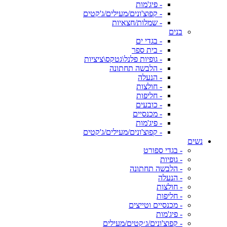
- פיג'מות
- קפוצ'ונים/מעילים/ג'קטים
- שמלות/חצאיות
בנים
- בגדי ים
- בית ספר
- גופיות פלנל\גטקס\ציציות
- הלבשה תחתונה
- הנעלה
- חולצות
- חליפות
- כובעים
- מכנסיים
- פיג'מות
- קפוצ'ונים/מעילים/ג'קטים
נשים
- בגדי ספורט
- גופיות
- הלבשה תחתונה
- הנעלה
- חולצות
- חליפות
- מכנסיים וטייצים
- פיג'מות
- קפוצ'ונים/ג׳קטים/מעילים