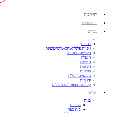
דף הבית
בית ספר/גן
גברים
בגד ים
גופיות פלנל\גטקס\טרמי\ציציות
הלבשה תחתונה
הנעלה
חולצות
חליפות
כובעים
מכנסיים\דגמ"ח
פיג'מות
קפוצ'ונים\פוטרים\ מעילים
ילדים
בנות
בגדי ים
בית ספר