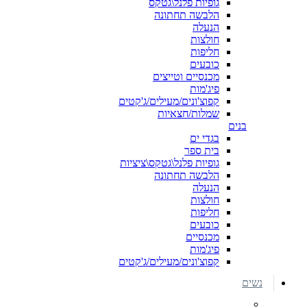
גופיות פלנל\גטקס
הלבשה תחתונה
הנעלה
חולצות
חליפות
כובעים
מכנסיים וטייצים
פיג'מות
קפוצ'ונים/מעילים/ג'קטים
שמלות/חצאיות
בנים
בגדי ים
בית ספר
גופיות פלנל\גטקס\ציציות
הלבשה תחתונה
הנעלה
חולצות
חליפות
כובעים
מכנסיים
פיג'מות
קפוצ'ונים/מעילים/ג'קטים
נשים