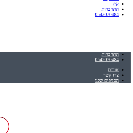
קיץ
התחברות
0542070484
התחברות
0542070484
אודות
צרו קשר
הסניפים שלנו