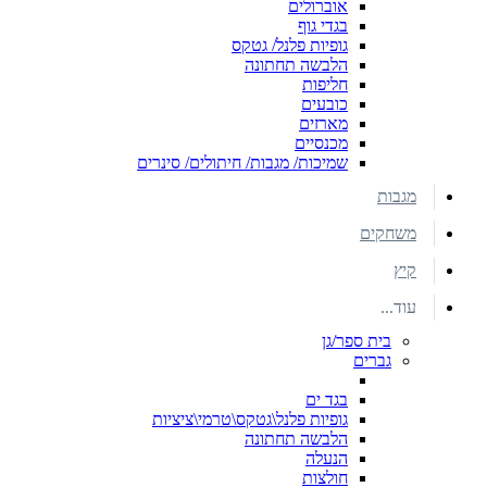
אוברולים
בגדי גוף
גופיות פלנל/ גטקס
הלבשה תחתונה
חליפות
כובעים
מארזים
מכנסיים
שמיכות/ מגבות/ חיתולים/ סינרים
מגבות
משחקים
קיץ
עוד...
בית ספר/גן
גברים
בגד ים
גופיות פלנל\גטקס\טרמי\ציציות
הלבשה תחתונה
הנעלה
חולצות