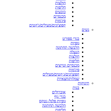
חולצות
חליפות
כובעים
מכנסיים
פיג'מות
קפוצ'ונים/מעילים/ג'קטים
נשים
בגדי ספורט
גופיות
הלבשה תחתונה
הנעלה
חולצות
חליפות
מכנסיים וטייצים
פיג'מות
קפוצ'ונים/ג׳קטים/מעילים
שמלות/חצאיות
תינוקות
בנות
אוברולים
בגדי גוף
גופיות פלנל/ גטקס
הלבשה תחתונה
חליפות