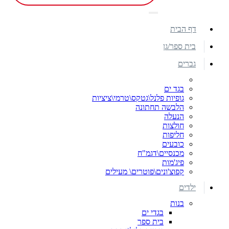
דף הבית
בית ספר/גן
גברים
בגד ים
גופיות פלנל\גטקס\טרמי\ציציות
הלבשה תחתונה
הנעלה
חולצות
חליפות
כובעים
מכנסיים\דגמ"ח
פיג'מות
קפוצ'ונים\פוטרים\ מעילים
ילדים
בנות
בגדי ים
בית ספר