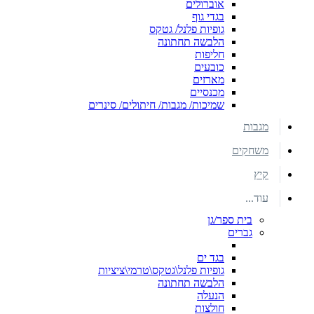
אוברולים
בגדי גוף
גופיות פלנל/ גטקס
הלבשה תחתונה
חליפות
כובעים
מארזים
מכנסיים
שמיכות/ מגבות/ חיתולים/ סינרים
מגבות
משחקים
קיץ
עוד...
בית ספר/גן
גברים
בגד ים
גופיות פלנל\גטקס\טרמי\ציציות
הלבשה תחתונה
הנעלה
חולצות