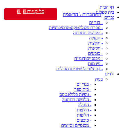
דף הבית
סל קניות
0
0
בית ספר/גן
התחברות \ הרשמה
גברים
- בגד ים
- גופיות פלנל\גטקס\טרמי\ציציות
- הלבשה תחתונה
- הנעלה
- חולצות
- חליפות
- כובעים
- מכנסיים\דגמ"ח
- פיג'מות
- קפוצ'ונים\פוטרים\ מעילים
ילדים
בנות
- בגדי ים
- בית ספר
- גופיות פלנל\גטקס
- הלבשה תחתונה
- הנעלה
- חולצות
- חליפות
- כובעים
- מכנסיים וטייצים