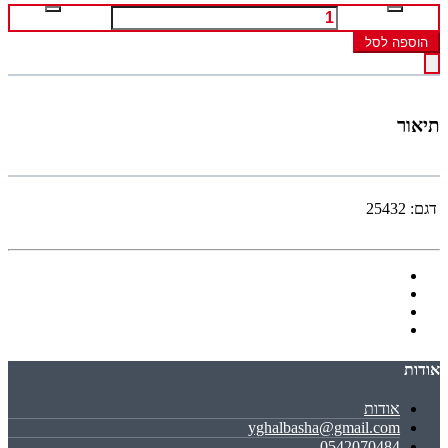
הוספה לסל
תיאור
דגם:
25432
אודות
אודות
yghalbasha@gmail.com
0542070484