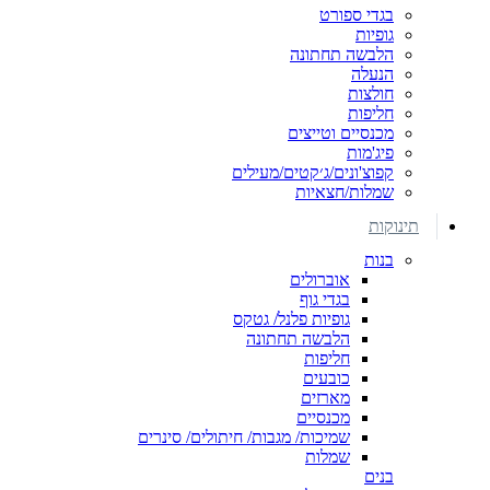
בגדי ספורט
גופיות
הלבשה תחתונה
הנעלה
חולצות
חליפות
מכנסיים וטייצים
פיג'מות
קפוצ'ונים/ג׳קטים/מעילים
שמלות/חצאיות
תינוקות
בנות
אוברולים
בגדי גוף
גופיות פלנל/ גטקס
הלבשה תחתונה
חליפות
כובעים
מארזים
מכנסיים
שמיכות/ מגבות/ חיתולים/ סינרים
שמלות
בנים