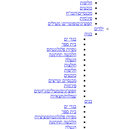
חליפות
כובעים
מכנסיים\דגמ"ח
פיג'מות
קפוצ'ונים\פוטרים\ מעילים
ילדים
בנות
בגדי ים
בית ספר
גופיות פלנל\גטקס
הלבשה תחתונה
הנעלה
חולצות
חליפות
כובעים
מכנסיים וטייצים
פיג'מות
קפוצ'ונים/מעילים/ג'קטים
שמלות/חצאיות
בנים
בגדי ים
בית ספר
גופיות פלנל\גטקס\ציציות
הלבשה תחתונה
הנעלה