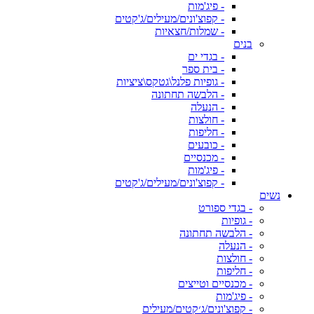
- פיג'מות
- קפוצ'ונים/מעילים/ג'קטים
- שמלות/חצאיות
בנים
- בגדי ים
- בית ספר
- גופיות פלנל\גטקס\ציציות
- הלבשה תחתונה
- הנעלה
- חולצות
- חליפות
- כובעים
- מכנסיים
- פיג'מות
- קפוצ'ונים/מעילים/ג'קטים
נשים
- בגדי ספורט
- גופיות
- הלבשה תחתונה
- הנעלה
- חולצות
- חליפות
- מכנסיים וטייצים
- פיג'מות
- קפוצ'ונים/ג׳קטים/מעילים