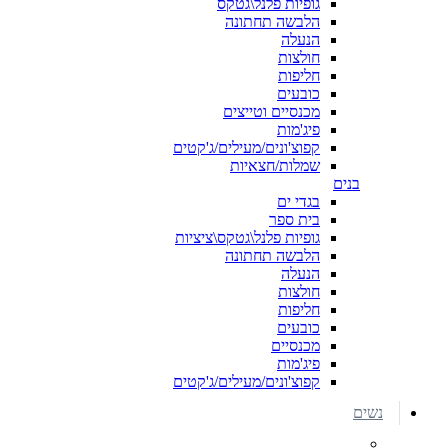
גופיות פלנל\גטקס
הלבשה תחתונה
הנעלה
חולצות
חליפות
כובעים
מכנסיים וטייצים
פיג'מות
קפוצ'ונים/מעילים/ג'קטים
שמלות/חצאיות
בנים
בגדי ים
בית ספר
גופיות פלנל\גטקס\ציציות
הלבשה תחתונה
הנעלה
חולצות
חליפות
כובעים
מכנסיים
פיג'מות
קפוצ'ונים/מעילים/ג'קטים
נשים