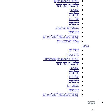
גופיות פלנל\גטקס
הלבשה תחתונה
הנעלה
חולצות
חליפות
כובעים
מכנסיים וטייצים
פיג'מות
קפוצ'ונים/מעילים/ג'קטים
שמלות/חצאיות
בנים
בגדי ים
בית ספר
גופיות פלנל\גטקס\ציציות
הלבשה תחתונה
הנעלה
חולצות
חליפות
כובעים
מכנסיים
פיג'מות
קפוצ'ונים/מעילים/ג'קטים
נשים