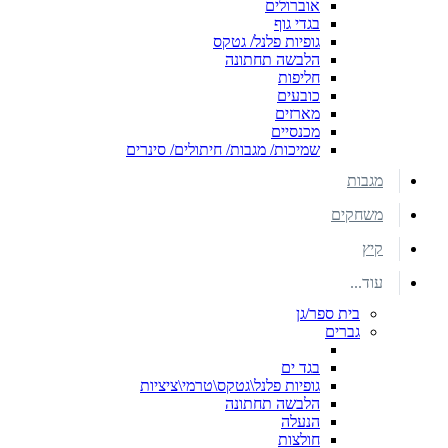
אוברולים
בגדי גוף
גופיות פלנל/ גטקס
הלבשה תחתונה
חליפות
כובעים
מארזים
מכנסיים
שמיכות/ מגבות/ חיתולים/ סינרים
מגבות
משחקים
קיץ
עוד...
בית ספר/גן
גברים
בגד ים
גופיות פלנל\גטקס\טרמי\ציציות
הלבשה תחתונה
הנעלה
חולצות