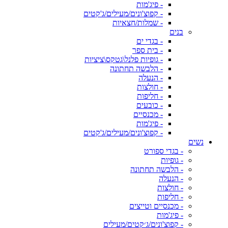
- פיג'מות
- קפוצ'ונים/מעילים/ג'קטים
- שמלות/חצאיות
בנים
- בגדי ים
- בית ספר
- גופיות פלנל\גטקס\ציציות
- הלבשה תחתונה
- הנעלה
- חולצות
- חליפות
- כובעים
- מכנסיים
- פיג'מות
- קפוצ'ונים/מעילים/ג'קטים
נשים
- בגדי ספורט
- גופיות
- הלבשה תחתונה
- הנעלה
- חולצות
- חליפות
- מכנסיים וטייצים
- פיג'מות
- קפוצ'ונים/ג׳קטים/מעילים