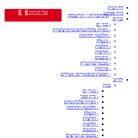
דף הבית
סל קניות
0
0
בית ספר/גן
התחברות \ הרשמה
גברים
- בגד ים
- גופיות פלנל\גטקס\טרמי\ציציות
- הלבשה תחתונה
- הנעלה
- חולצות
- חליפות
- כובעים
- מכנסיים\דגמ"ח
- פיג'מות
- קפוצ'ונים\פוטרים\ מעילים
ילדים
בנות
- בגדי ים
- בית ספר
- גופיות פלנל\גטקס
- הלבשה תחתונה
- הנעלה
- חולצות
- חליפות
- כובעים
- מכנסיים וטייצים