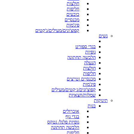
חולצות
חליפות
כובעים
מכנסיים
פיג'מות
קפוצ'ונים/מעילים/ג'קטים
נשים
בגדי ספורט
גופיות
הלבשה תחתונה
הנעלה
חולצות
חליפות
מכנסיים וטייצים
פיג'מות
קפוצ'ונים/ג׳קטים/מעילים
שמלות/חצאיות
תינוקות
בנות
אוברולים
בגדי גוף
גופיות פלנל/ גטקס
הלבשה תחתונה
חליפות