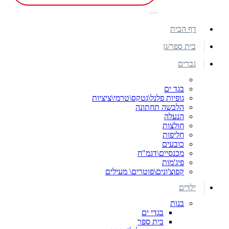
דף הבית
בית ספר/גן
גברים
בגד ים
גופיות פלנל\גטקס\טרמי\ציציות
הלבשה תחתונה
הנעלה
חולצות
חליפות
כובעים
מכנסיים\דגמ"ח
פיג'מות
קפוצ'ונים\פוטרים\ מעילים
ילדים
בנות
בגדי ים
בית ספר