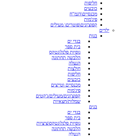
חליפות
כובעים
מכנסיים\דגמ"ח
פיג'מות
קפוצ'ונים\פוטרים\ מעילים
ילדים
בנות
בגדי ים
בית ספר
גופיות פלנל\גטקס
הלבשה תחתונה
הנעלה
חולצות
חליפות
כובעים
מכנסיים וטייצים
פיג'מות
קפוצ'ונים/מעילים/ג'קטים
שמלות/חצאיות
בנים
בגדי ים
בית ספר
גופיות פלנל\גטקס\ציציות
הלבשה תחתונה
הנעלה