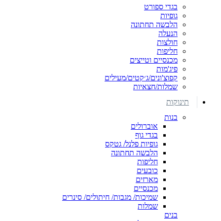
בגדי ספורט
גופיות
הלבשה תחתונה
הנעלה
חולצות
חליפות
מכנסיים וטייצים
פיג'מות
קפוצ'ונים/ג׳קטים/מעילים
שמלות/חצאיות
תינוקות
בנות
אוברולים
בגדי גוף
גופיות פלנל/ גטקס
הלבשה תחתונה
חליפות
כובעים
מארזים
מכנסיים
שמיכות/ מגבות/ חיתולים/ סינרים
שמלות
בנים