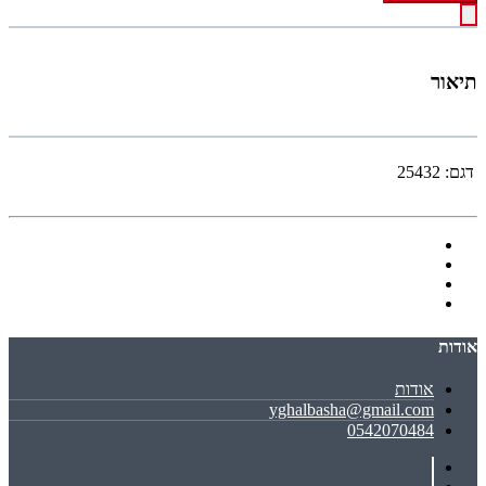
תיאור
דגם:
25432
אודות
אודות
yghalbasha@gmail.com
0542070484