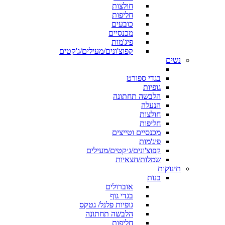
חולצות
חליפות
כובעים
מכנסיים
פיג'מות
קפוצ'ונים/מעילים/ג'קטים
נשים
בגדי ספורט
גופיות
הלבשה תחתונה
הנעלה
חולצות
חליפות
מכנסיים וטייצים
פיג'מות
קפוצ'ונים/ג׳קטים/מעילים
שמלות/חצאיות
תינוקות
בנות
אוברולים
בגדי גוף
גופיות פלנל/ גטקס
הלבשה תחתונה
חליפות