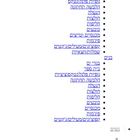
גופיות פלנל\גטקס
הלבשה תחתונה
הנעלה
חולצות
חליפות
כובעים
מכנסיים וטייצים
פיג'מות
קפוצ'ונים/מעילים/ג'קטים
שמלות/חצאיות
בנים
בגדי ים
בית ספר
גופיות פלנל\גטקס\ציציות
הלבשה תחתונה
הנעלה
חולצות
חליפות
כובעים
מכנסיים
פיג'מות
קפוצ'ונים/מעילים/ג'קטים
נשים