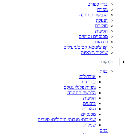
בגדי ספורט
גופיות
הלבשה תחתונה
הנעלה
חולצות
חליפות
מכנסיים וטייצים
פיג'מות
קפוצ'ונים/ג׳קטים/מעילים
שמלות/חצאיות
תינוקות
בנות
אוברולים
בגדי גוף
גופיות פלנל/ גטקס
הלבשה תחתונה
חליפות
כובעים
מארזים
מכנסיים
שמיכות/ מגבות/ חיתולים/ סינרים
שמלות
בנים