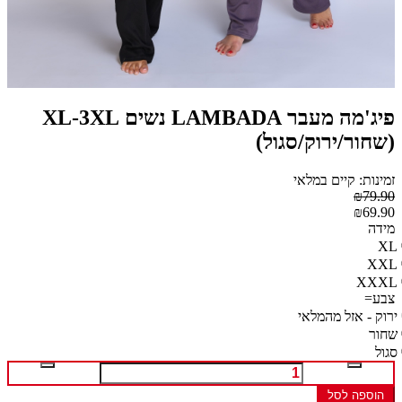
פיג'מה מעבר LAMBADA נשים XL-3XL
(שחור/ירוק/סגול)
זמינות: קיים במלאי
₪79.90
₪69.90
מידה
XL
XXL
XXXL
צבע=
ירוק - אזל מהמלאי
שחור
סגול
הוספה לסל