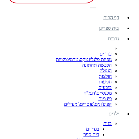
דף הבית
בית ספר/גן
גברים
בגד ים
גופיות פלנל\גטקס\טרמי\ציציות
הלבשה תחתונה
הנעלה
חולצות
חליפות
כובעים
מכנסיים\דגמ"ח
פיג'מות
קפוצ'ונים\פוטרים\ מעילים
ילדים
בנות
בגדי ים
בית ספר