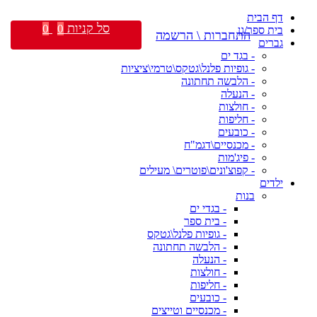
דף הבית
סל קניות
0
0
בית ספר/גן
התחברות \ הרשמה
גברים
- בגד ים
- גופיות פלנל\גטקס\טרמי\ציציות
- הלבשה תחתונה
- הנעלה
- חולצות
- חליפות
- כובעים
- מכנסיים\דגמ"ח
- פיג'מות
- קפוצ'ונים\פוטרים\ מעילים
ילדים
בנות
- בגדי ים
- בית ספר
- גופיות פלנל\גטקס
- הלבשה תחתונה
- הנעלה
- חולצות
- חליפות
- כובעים
- מכנסיים וטייצים