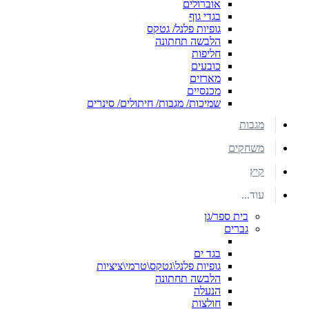
אוברולים
בגדי גוף
גופיות פלנל/ גטקס
הלבשה תחתונה
חליפות
כובעים
מארזים
מכנסיים
שמיכות/ מגבות/ חיתולים/ סינרים
מגבות
משחקים
קיץ
עוד...
בית ספר/גן
גברים
בגד ים
גופיות פלנל\גטקס\טרמי\ציציות
הלבשה תחתונה
הנעלה
חולצות