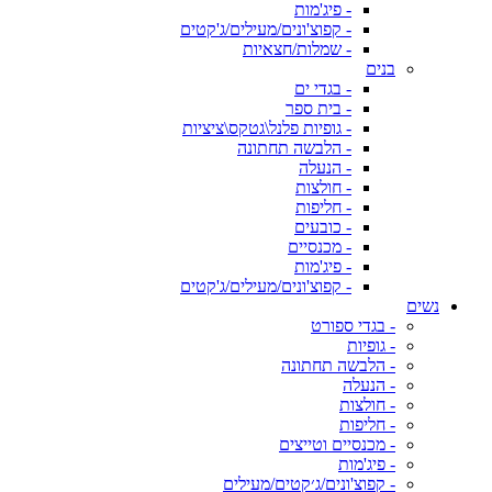
- פיג'מות
- קפוצ'ונים/מעילים/ג'קטים
- שמלות/חצאיות
בנים
- בגדי ים
- בית ספר
- גופיות פלנל\גטקס\ציציות
- הלבשה תחתונה
- הנעלה
- חולצות
- חליפות
- כובעים
- מכנסיים
- פיג'מות
- קפוצ'ונים/מעילים/ג'קטים
נשים
- בגדי ספורט
- גופיות
- הלבשה תחתונה
- הנעלה
- חולצות
- חליפות
- מכנסיים וטייצים
- פיג'מות
- קפוצ'ונים/ג׳קטים/מעילים