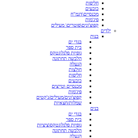
חליפות
כובעים
מכנסיים\דגמ"ח
פיג'מות
קפוצ'ונים\פוטרים\ מעילים
ילדים
בנות
בגדי ים
בית ספר
גופיות פלנל\גטקס
הלבשה תחתונה
הנעלה
חולצות
חליפות
כובעים
מכנסיים וטייצים
פיג'מות
קפוצ'ונים/מעילים/ג'קטים
שמלות/חצאיות
בנים
בגדי ים
בית ספר
גופיות פלנל\גטקס\ציציות
הלבשה תחתונה
הנעלה