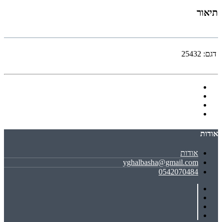
תיאור
דגם:
25432
אודות
אודות
yghalbasha@gmail.com
0542070484