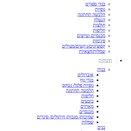
בגדי ספורט
גופיות
הלבשה תחתונה
הנעלה
חולצות
חליפות
מכנסיים וטייצים
פיג'מות
קפוצ'ונים/ג׳קטים/מעילים
שמלות/חצאיות
תינוקות
בנות
אוברולים
בגדי גוף
גופיות פלנל/ גטקס
הלבשה תחתונה
חליפות
כובעים
מארזים
מכנסיים
שמיכות/ מגבות/ חיתולים/ סינרים
שמלות
בנים