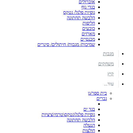
אוברולים
בגדי גוף
גופיות פלנל/ גטקס
הלבשה תחתונה
חליפות
כובעים
מארזים
מכנסיים
שמיכות/ מגבות/ חיתולים/ סינרים
מגבות
משחקים
קיץ
עוד...
בית ספר/גן
גברים
בגד ים
גופיות פלנל\גטקס\טרמי\ציציות
הלבשה תחתונה
הנעלה
חולצות