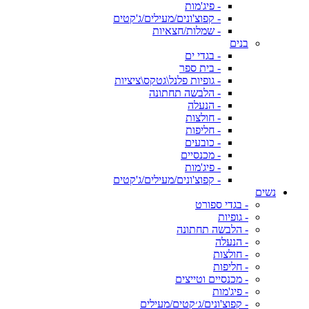
- פיג'מות
- קפוצ'ונים/מעילים/ג'קטים
- שמלות/חצאיות
בנים
- בגדי ים
- בית ספר
- גופיות פלנל\גטקס\ציציות
- הלבשה תחתונה
- הנעלה
- חולצות
- חליפות
- כובעים
- מכנסיים
- פיג'מות
- קפוצ'ונים/מעילים/ג'קטים
נשים
- בגדי ספורט
- גופיות
- הלבשה תחתונה
- הנעלה
- חולצות
- חליפות
- מכנסיים וטייצים
- פיג'מות
- קפוצ'ונים/ג׳קטים/מעילים