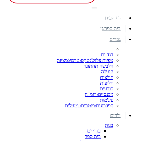
דף הבית
בית ספר/גן
גברים
בגד ים
גופיות פלנל\גטקס\טרמי\ציציות
הלבשה תחתונה
הנעלה
חולצות
חליפות
כובעים
מכנסיים\דגמ"ח
פיג'מות
קפוצ'ונים\פוטרים\ מעילים
ילדים
בנות
בגדי ים
בית ספר