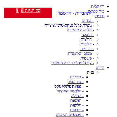
דף הבית
סל קניות
0
0
בית ספר/גן
התחברות \ הרשמה
גברים
- בגד ים
- גופיות פלנל\גטקס\טרמי\ציציות
- הלבשה תחתונה
- הנעלה
- חולצות
- חליפות
- כובעים
- מכנסיים\דגמ"ח
- פיג'מות
- קפוצ'ונים\פוטרים\ מעילים
ילדים
בנות
- בגדי ים
- בית ספר
- גופיות פלנל\גטקס
- הלבשה תחתונה
- הנעלה
- חולצות
- חליפות
- כובעים
- מכנסיים וטייצים