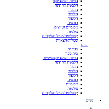
גופיות פלנל\גטקס
הלבשה תחתונה
הנעלה
חולצות
חליפות
כובעים
מכנסיים וטייצים
פיג'מות
קפוצ'ונים/מעילים/ג'קטים
שמלות/חצאיות
בנים
בגדי ים
בית ספר
גופיות פלנל\גטקס\ציציות
הלבשה תחתונה
הנעלה
חולצות
חליפות
כובעים
מכנסיים
פיג'מות
קפוצ'ונים/מעילים/ג'קטים
נשים