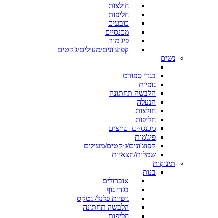
חולצות
חליפות
כובעים
מכנסיים
פיג'מות
קפוצ'ונים/מעילים/ג'קטים
נשים
בגדי ספורט
גופיות
הלבשה תחתונה
הנעלה
חולצות
חליפות
מכנסיים וטייצים
פיג'מות
קפוצ'ונים/ג׳קטים/מעילים
שמלות/חצאיות
תינוקות
בנות
אוברולים
בגדי גוף
גופיות פלנל/ גטקס
הלבשה תחתונה
חליפות