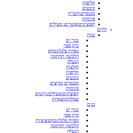
חליפות
כובעים
מכנסיים\דגמ"ח
פיג'מות
קפוצ'ונים\פוטרים\ מעילים
ילדים
בנות
בגדי ים
בית ספר
גופיות פלנל\גטקס
הלבשה תחתונה
הנעלה
חולצות
חליפות
כובעים
מכנסיים וטייצים
פיג'מות
קפוצ'ונים/מעילים/ג'קטים
שמלות/חצאיות
בנים
בגדי ים
בית ספר
גופיות פלנל\גטקס\ציציות
הלבשה תחתונה
הנעלה