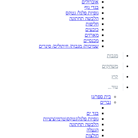
אוברולים
בגדי גוף
גופיות פלנל/ גטקס
הלבשה תחתונה
חליפות
כובעים
מארזים
מכנסיים
שמיכות/ מגבות/ חיתולים/ סינרים
מגבות
משחקים
קיץ
עוד...
בית ספר/גן
גברים
בגד ים
גופיות פלנל\גטקס\טרמי\ציציות
הלבשה תחתונה
הנעלה
חולצות