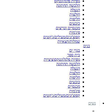
גופיות פלנל\גטקס
הלבשה תחתונה
הנעלה
חולצות
חליפות
כובעים
מכנסיים וטייצים
פיג'מות
קפוצ'ונים/מעילים/ג'קטים
שמלות/חצאיות
בנים
בגדי ים
בית ספר
גופיות פלנל\גטקס\ציציות
הלבשה תחתונה
הנעלה
חולצות
חליפות
כובעים
מכנסיים
פיג'מות
קפוצ'ונים/מעילים/ג'קטים
נשים