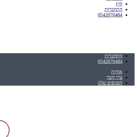
קיץ
התחברות
0542070484
התחברות
0542070484
אודות
צרו קשר
הסניפים שלנו