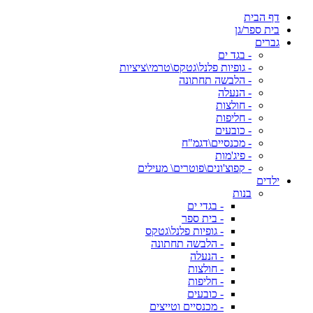
דף הבית
בית ספר/גן
גברים
- בגד ים
- גופיות פלנל\גטקס\טרמי\ציציות
- הלבשה תחתונה
- הנעלה
- חולצות
- חליפות
- כובעים
- מכנסיים\דגמ"ח
- פיג'מות
- קפוצ'ונים\פוטרים\ מעילים
ילדים
בנות
- בגדי ים
- בית ספר
- גופיות פלנל\גטקס
- הלבשה תחתונה
- הנעלה
- חולצות
- חליפות
- כובעים
- מכנסיים וטייצים