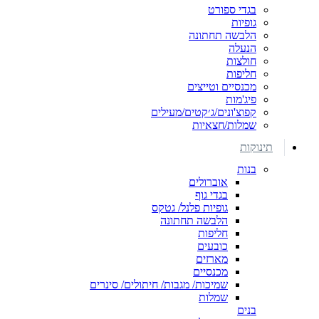
בגדי ספורט
גופיות
הלבשה תחתונה
הנעלה
חולצות
חליפות
מכנסיים וטייצים
פיג'מות
קפוצ'ונים/ג׳קטים/מעילים
שמלות/חצאיות
תינוקות
בנות
אוברולים
בגדי גוף
גופיות פלנל/ גטקס
הלבשה תחתונה
חליפות
כובעים
מארזים
מכנסיים
שמיכות/ מגבות/ חיתולים/ סינרים
שמלות
בנים