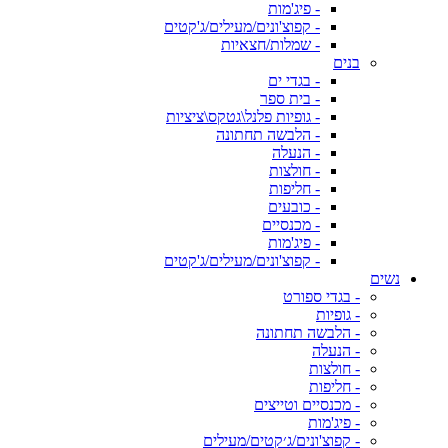
- פיג'מות
- קפוצ'ונים/מעילים/ג'קטים
- שמלות/חצאיות
בנים
- בגדי ים
- בית ספר
- גופיות פלנל\גטקס\ציציות
- הלבשה תחתונה
- הנעלה
- חולצות
- חליפות
- כובעים
- מכנסיים
- פיג'מות
- קפוצ'ונים/מעילים/ג'קטים
נשים
- בגדי ספורט
- גופיות
- הלבשה תחתונה
- הנעלה
- חולצות
- חליפות
- מכנסיים וטייצים
- פיג'מות
- קפוצ'ונים/ג׳קטים/מעילים