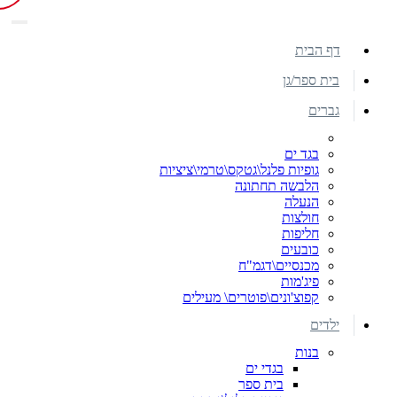
דף הבית
בית ספר/גן
גברים
בגד ים
גופיות פלנל\גטקס\טרמי\ציציות
הלבשה תחתונה
הנעלה
חולצות
חליפות
כובעים
מכנסיים\דגמ"ח
פיג'מות
קפוצ'ונים\פוטרים\ מעילים
ילדים
בנות
בגדי ים
בית ספר