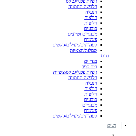
גופיות פלנל\גטקס
הלבשה תחתונה
הנעלה
חולצות
חליפות
כובעים
מכנסיים וטייצים
פיג'מות
קפוצ'ונים/מעילים/ג'קטים
שמלות/חצאיות
בנים
בגדי ים
בית ספר
גופיות פלנל\גטקס\ציציות
הלבשה תחתונה
הנעלה
חולצות
חליפות
כובעים
מכנסיים
פיג'מות
קפוצ'ונים/מעילים/ג'קטים
נשים