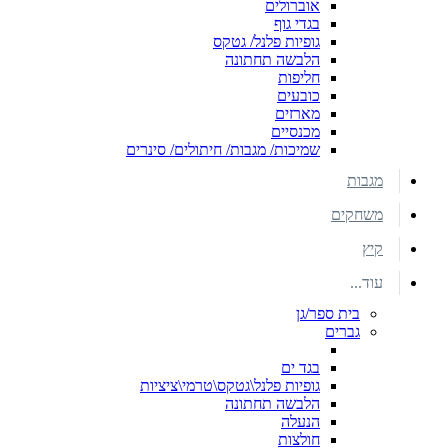
אוברולים
בגדי גוף
גופיות פלנל/ גטקס
הלבשה תחתונה
חליפות
כובעים
מארזים
מכנסיים
שמיכות/ מגבות/ חיתולים/ סינרים
מגבות
משחקים
קיץ
עוד...
בית ספר/גן
גברים
בגד ים
גופיות פלנל\גטקס\טרמי\ציציות
הלבשה תחתונה
הנעלה
חולצות