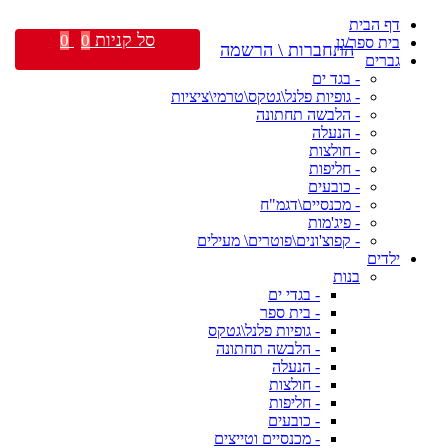
דף הבית
סל קניות
0
0
בית ספר/גן
התחברות \ הרשמה
גברים
- בגד ים
- גופיות פלנל\גטקס\טרמי\ציציות
- הלבשה תחתונה
- הנעלה
- חולצות
- חליפות
- כובעים
- מכנסיים\דגמ"ח
- פיג'מות
- קפוצ'ונים\פוטרים\ מעילים
ילדים
בנות
- בגדי ים
- בית ספר
- גופיות פלנל\גטקס
- הלבשה תחתונה
- הנעלה
- חולצות
- חליפות
- כובעים
- מכנסיים וטייצים