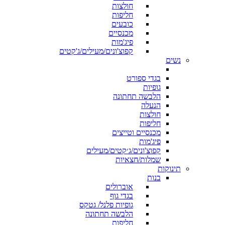
חולצות
חליפות
כובעים
מכנסיים
פיג'מות
קפוצ'ונים/מעילים/ג'קטים
נשים
בגדי ספורט
גופיות
הלבשה תחתונה
הנעלה
חולצות
חליפות
מכנסיים וטייצים
פיג'מות
קפוצ'ונים/ג׳קטים/מעילים
שמלות/חצאיות
תינוקות
בנות
אוברולים
בגדי גוף
גופיות פלנל/ גטקס
הלבשה תחתונה
חליפות