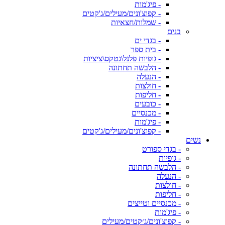
- פיג'מות
- קפוצ'ונים/מעילים/ג'קטים
- שמלות/חצאיות
בנים
- בגדי ים
- בית ספר
- גופיות פלנל\גטקס\ציציות
- הלבשה תחתונה
- הנעלה
- חולצות
- חליפות
- כובעים
- מכנסיים
- פיג'מות
- קפוצ'ונים/מעילים/ג'קטים
נשים
- בגדי ספורט
- גופיות
- הלבשה תחתונה
- הנעלה
- חולצות
- חליפות
- מכנסיים וטייצים
- פיג'מות
- קפוצ'ונים/ג׳קטים/מעילים