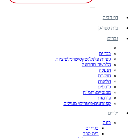
דף הבית
בית ספר/גן
גברים
בגד ים
גופיות פלנל\גטקס\טרמי\ציציות
הלבשה תחתונה
הנעלה
חולצות
חליפות
כובעים
מכנסיים\דגמ"ח
פיג'מות
קפוצ'ונים\פוטרים\ מעילים
ילדים
בנות
בגדי ים
בית ספר