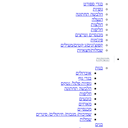
בגדי ספורט
גופיות
הלבשה תחתונה
הנעלה
חולצות
חליפות
מכנסיים וטייצים
פיג'מות
קפוצ'ונים/ג׳קטים/מעילים
שמלות/חצאיות
תינוקות
בנות
אוברולים
בגדי גוף
גופיות פלנל/ גטקס
הלבשה תחתונה
חליפות
כובעים
מארזים
מכנסיים
שמיכות/ מגבות/ חיתולים/ סינרים
שמלות
בנים