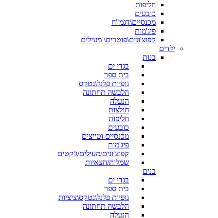
חליפות
כובעים
מכנסיים\דגמ"ח
פיג'מות
קפוצ'ונים\פוטרים\ מעילים
ילדים
בנות
בגדי ים
בית ספר
גופיות פלנל\גטקס
הלבשה תחתונה
הנעלה
חולצות
חליפות
כובעים
מכנסיים וטייצים
פיג'מות
קפוצ'ונים/מעילים/ג'קטים
שמלות/חצאיות
בנים
בגדי ים
בית ספר
גופיות פלנל\גטקס\ציציות
הלבשה תחתונה
הנעלה