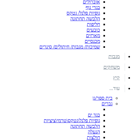
אוברולים
בגדי גוף
גופיות פלנל/ גטקס
הלבשה תחתונה
חליפות
כובעים
מארזים
מכנסיים
שמיכות/ מגבות/ חיתולים/ סינרים
מגבות
משחקים
קיץ
עוד...
בית ספר/גן
גברים
בגד ים
גופיות פלנל\גטקס\טרמי\ציציות
הלבשה תחתונה
הנעלה
חולצות