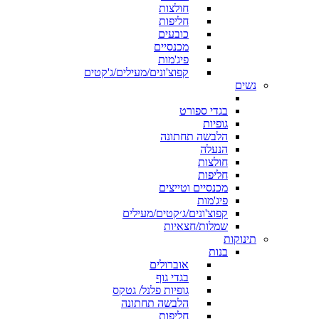
חולצות
חליפות
כובעים
מכנסיים
פיג'מות
קפוצ'ונים/מעילים/ג'קטים
נשים
בגדי ספורט
גופיות
הלבשה תחתונה
הנעלה
חולצות
חליפות
מכנסיים וטייצים
פיג'מות
קפוצ'ונים/ג׳קטים/מעילים
שמלות/חצאיות
תינוקות
בנות
אוברולים
בגדי גוף
גופיות פלנל/ גטקס
הלבשה תחתונה
חליפות