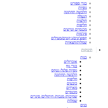
בגדי ספורט
גופיות
הלבשה תחתונה
הנעלה
חולצות
חליפות
מכנסיים וטייצים
פיג'מות
קפוצ'ונים/ג׳קטים/מעילים
שמלות/חצאיות
תינוקות
בנות
אוברולים
בגדי גוף
גופיות פלנל/ גטקס
הלבשה תחתונה
חליפות
כובעים
מארזים
מכנסיים
שמיכות/ מגבות/ חיתולים/ סינרים
שמלות
בנים