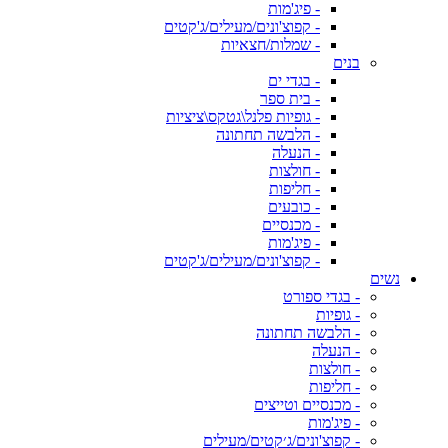
- פיג'מות
- קפוצ'ונים/מעילים/ג'קטים
- שמלות/חצאיות
בנים
- בגדי ים
- בית ספר
- גופיות פלנל\גטקס\ציציות
- הלבשה תחתונה
- הנעלה
- חולצות
- חליפות
- כובעים
- מכנסיים
- פיג'מות
- קפוצ'ונים/מעילים/ג'קטים
נשים
- בגדי ספורט
- גופיות
- הלבשה תחתונה
- הנעלה
- חולצות
- חליפות
- מכנסיים וטייצים
- פיג'מות
- קפוצ'ונים/ג׳קטים/מעילים