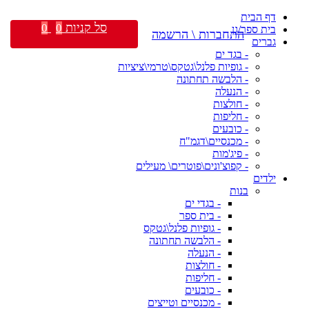
דף הבית
סל קניות
0
0
בית ספר/גן
התחברות \ הרשמה
גברים
- בגד ים
- גופיות פלנל\גטקס\טרמי\ציציות
- הלבשה תחתונה
- הנעלה
- חולצות
- חליפות
- כובעים
- מכנסיים\דגמ"ח
- פיג'מות
- קפוצ'ונים\פוטרים\ מעילים
ילדים
בנות
- בגדי ים
- בית ספר
- גופיות פלנל\גטקס
- הלבשה תחתונה
- הנעלה
- חולצות
- חליפות
- כובעים
- מכנסיים וטייצים