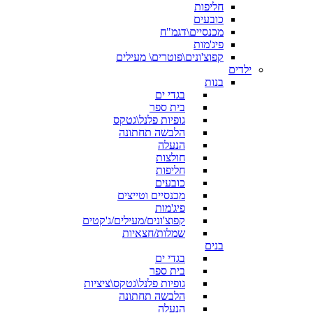
חליפות
כובעים
מכנסיים\דגמ"ח
פיג'מות
קפוצ'ונים\פוטרים\ מעילים
ילדים
בנות
בגדי ים
בית ספר
גופיות פלנל\גטקס
הלבשה תחתונה
הנעלה
חולצות
חליפות
כובעים
מכנסיים וטייצים
פיג'מות
קפוצ'ונים/מעילים/ג'קטים
שמלות/חצאיות
בנים
בגדי ים
בית ספר
גופיות פלנל\גטקס\ציציות
הלבשה תחתונה
הנעלה