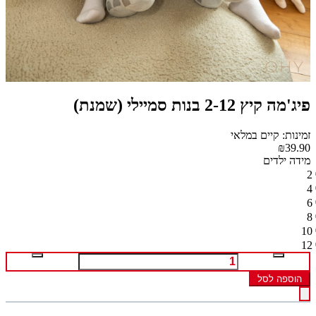
פיג'מה קיץ 2-12 בנות סמיילי (שמנת)
זמינות: קיים במלאי
₪39.90
מידה ילדים
2
4
6
8
10
12
הוספה לסל