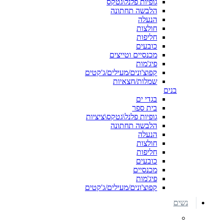
גופיות פלנל\גטקס
הלבשה תחתונה
הנעלה
חולצות
חליפות
כובעים
מכנסיים וטייצים
פיג'מות
קפוצ'ונים/מעילים/ג'קטים
שמלות/חצאיות
בנים
בגדי ים
בית ספר
גופיות פלנל\גטקס\ציציות
הלבשה תחתונה
הנעלה
חולצות
חליפות
כובעים
מכנסיים
פיג'מות
קפוצ'ונים/מעילים/ג'קטים
נשים