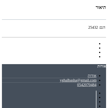
תיאור
דגם:
25432
אודות
אודות
yghalbasha@gmail.com
0542070484