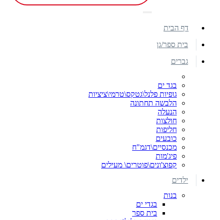
דף הבית
בית ספר/גן
גברים
בגד ים
גופיות פלנל\גטקס\טרמי\ציציות
הלבשה תחתונה
הנעלה
חולצות
חליפות
כובעים
מכנסיים\דגמ"ח
פיג'מות
קפוצ'ונים\פוטרים\ מעילים
ילדים
בנות
בגדי ים
בית ספר