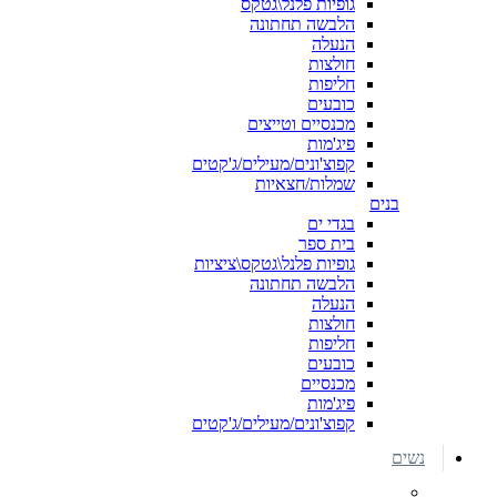
גופיות פלנל\גטקס
הלבשה תחתונה
הנעלה
חולצות
חליפות
כובעים
מכנסיים וטייצים
פיג'מות
קפוצ'ונים/מעילים/ג'קטים
שמלות/חצאיות
בנים
בגדי ים
בית ספר
גופיות פלנל\גטקס\ציציות
הלבשה תחתונה
הנעלה
חולצות
חליפות
כובעים
מכנסיים
פיג'מות
קפוצ'ונים/מעילים/ג'קטים
נשים