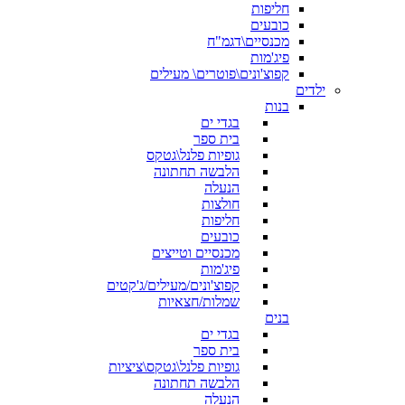
חליפות
כובעים
מכנסיים\דגמ"ח
פיג'מות
קפוצ'ונים\פוטרים\ מעילים
ילדים
בנות
בגדי ים
בית ספר
גופיות פלנל\גטקס
הלבשה תחתונה
הנעלה
חולצות
חליפות
כובעים
מכנסיים וטייצים
פיג'מות
קפוצ'ונים/מעילים/ג'קטים
שמלות/חצאיות
בנים
בגדי ים
בית ספר
גופיות פלנל\גטקס\ציציות
הלבשה תחתונה
הנעלה