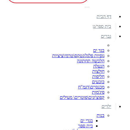
דף הבית
בית ספר/גן
גברים
בגד ים
גופיות פלנל\גטקס\טרמי\ציציות
הלבשה תחתונה
הנעלה
חולצות
חליפות
כובעים
מכנסיים\דגמ"ח
פיג'מות
קפוצ'ונים\פוטרים\ מעילים
ילדים
בנות
בגדי ים
בית ספר