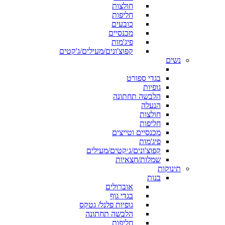
חולצות
חליפות
כובעים
מכנסיים
פיג'מות
קפוצ'ונים/מעילים/ג'קטים
נשים
בגדי ספורט
גופיות
הלבשה תחתונה
הנעלה
חולצות
חליפות
מכנסיים וטייצים
פיג'מות
קפוצ'ונים/ג׳קטים/מעילים
שמלות/חצאיות
תינוקות
בנות
אוברולים
בגדי גוף
גופיות פלנל/ גטקס
הלבשה תחתונה
חליפות