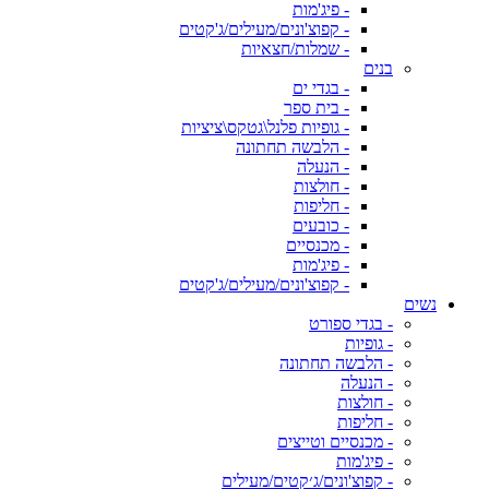
- פיג'מות
- קפוצ'ונים/מעילים/ג'קטים
- שמלות/חצאיות
בנים
- בגדי ים
- בית ספר
- גופיות פלנל\גטקס\ציציות
- הלבשה תחתונה
- הנעלה
- חולצות
- חליפות
- כובעים
- מכנסיים
- פיג'מות
- קפוצ'ונים/מעילים/ג'קטים
נשים
- בגדי ספורט
- גופיות
- הלבשה תחתונה
- הנעלה
- חולצות
- חליפות
- מכנסיים וטייצים
- פיג'מות
- קפוצ'ונים/ג׳קטים/מעילים