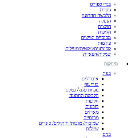
בגדי ספורט
גופיות
הלבשה תחתונה
הנעלה
חולצות
חליפות
מכנסיים וטייצים
פיג'מות
קפוצ'ונים/ג׳קטים/מעילים
שמלות/חצאיות
תינוקות
בנות
אוברולים
בגדי גוף
גופיות פלנל/ גטקס
הלבשה תחתונה
חליפות
כובעים
מארזים
מכנסיים
שמיכות/ מגבות/ חיתולים/ סינרים
שמלות
בנים