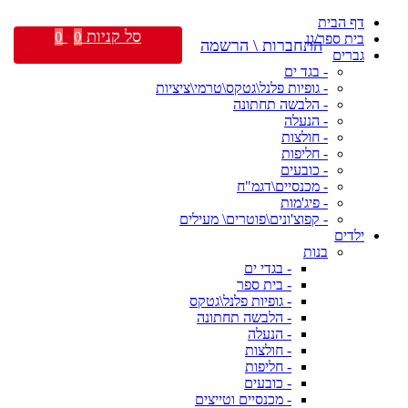
דף הבית
סל קניות
0
0
בית ספר/גן
התחברות \ הרשמה
גברים
- בגד ים
- גופיות פלנל\גטקס\טרמי\ציציות
- הלבשה תחתונה
- הנעלה
- חולצות
- חליפות
- כובעים
- מכנסיים\דגמ"ח
- פיג'מות
- קפוצ'ונים\פוטרים\ מעילים
ילדים
בנות
- בגדי ים
- בית ספר
- גופיות פלנל\גטקס
- הלבשה תחתונה
- הנעלה
- חולצות
- חליפות
- כובעים
- מכנסיים וטייצים